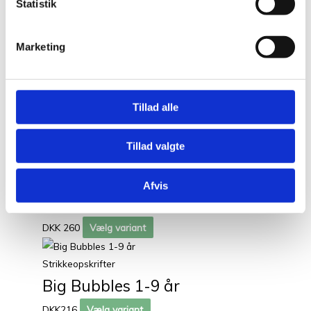
Statistik
Fra DKK 288,-
Vælg variant
Strikkeopskrifter
Marketing
LET OG FIN Bluse med
“vingeærmer”
Tillad alle
DKK 186
Vælg variant
Tillad valgte
Strikkeopskrifter
Aprilvest – Mønsterstrik i Dansk
Afvis
Pelsuld
DKK 260
Vælg variant
Strikkeopskrifter
Big Bubbles 1-9 år
DKK216
Vælg variant