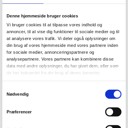
Flettet sweater til børn med ret og
Denne hjemmeside bruger cookies
vrang mønstre
Vi bruger cookies til at tilpasse vores indhold og
Fra DKK 104
Vælg variant
annoncer, til at vise dig funktioner til sociale medier og til
at analysere vores trafik. Vi deler også oplysninger om
Strikkeopskrifter
din brug af vores hjemmeside med vores partnere inden
for sociale medier, annonceringspartnere og
Poncho til børn
analysepartnere. Vores partnere kan kombinere disse
Fra DKK 149
Vælg variant
data med andre oplysninger, du har givet dem, eller som
de har indsamlet fra din brug af deres tjenester.
Strikkeopskrifter
Stribet Sommerbluse
Samtykkevalg
Nødvendig
Fra DKK 220,-
Vælg variant
Præferencer
Strikkeopskrifter
A-bluse med striber