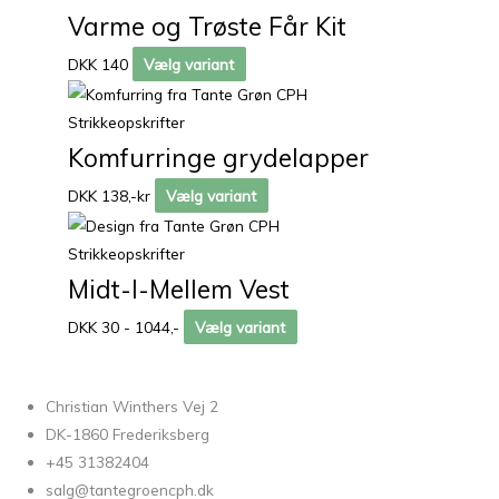
Varme og Trøste Får Kit
DKK 140
Vælg variant
Strikkeopskrifter
Komfurringe grydelapper
DKK 138,-kr
Vælg variant
Strikkeopskrifter
Midt-I-Mellem Vest
DKK 30 - 1044,-
Vælg variant
Christian Winthers Vej 2
DK-1860 Frederiksberg
+45 31382404
salg@tantegroencph.dk