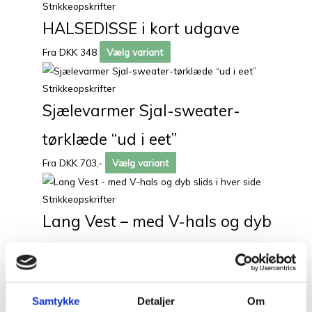
Strikkeopskrifter
HALSEDISSE i kort udgave
Fra DKK 348
Vælg variant
Strikkeopskrifter
Sjælevarmer Sjal-sweater-
tørklæde “ud i eet”
Fra DKK 703,-
Vælg variant
Strikkeopskrifter
Lang Vest – med V-hals og dyb
slids i hver side
Fra DKK 690,-
Vælg variant
Samtykke
Detaljer
Om
Strikkeopskrifter