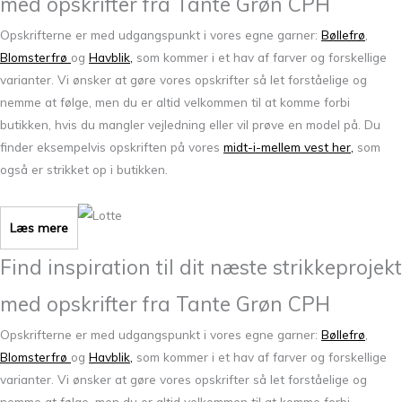
med opskrifter fra Tante Grøn CPH
Opskrifterne er med udgangspunkt i vores egne garner:
Bøllefrø
,
Blomsterfrø
og
Havblik
,
som kommer i et hav af farver og forskellige
varianter. Vi ønsker at gøre vores opskrifter så let forståelige og
nemme at følge, men du er altid velkommen til at komme forbi
butikken, hvis du mangler vejledning eller vil prøve en model på. Du
finder eksempelvis opskriften på vores
midt-i-mellem vest her,
som
også er strikket op i butikken.
Læs mere
Find inspiration til dit næste strikkeprojekt
med opskrifter fra Tante Grøn CPH
Opskrifterne er med udgangspunkt i vores egne garner:
Bøllefrø
,
Blomsterfrø
og
Havblik
,
som kommer i et hav af farver og forskellige
varianter. Vi ønsker at gøre vores opskrifter så let forståelige og
nemme at følge, men du er altid velkommen til at komme forbi