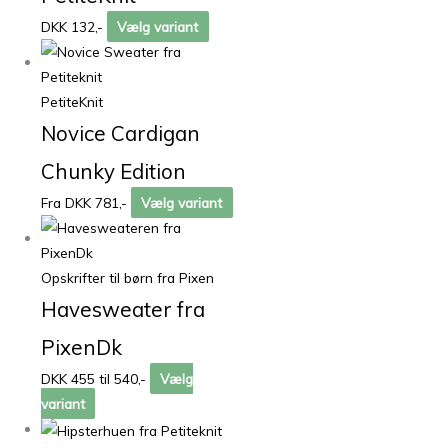
DKK 132,-
Vælg variant
PetiteKnit
Novice Cardigan
Chunky Edition
Fra DKK 781,-
Vælg variant
Opskrifter til børn fra Pixen
Havesweater fra
PixenDk
DKK 455 til 540,-
Vælg
variant