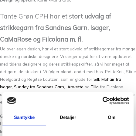
Tante Grøn CPH har et s
tort udvalg af
strikkegarn fra Sandnes Garn, Isager,
CaMaRose og Filcolana m. fl.
Ud over egen design, har vi et stort udvalg af strikkegarner fra mange
danske og nordiske designere. Vi sørger også for at være opdateret
med tidens designere og deres strikkeopskrifter, så vi har meget af
det garn, de strikker i. Vi følger blandt andet med hos: PetiteKnit, Stine
Hoelgaard og Regitze Lautzen, som er glade for
Silk Mohair fra
Isager
,
Sunday fra Sandnes Garn
,
Arwetta
og
Tilia
fra Filcolana
og
Snefnug
fra CaMaRose. Har vi ikke, hvad du leder efter, er du mere
end velkommen til at kontakte os, så skal vi gøre alt for at hjælpe dig.
God service og hurtig levering, når du bestiller strikkegarn online
Samtykke
Detaljer
Om
Hos Tante Grøn CPH kan du altid forvente god service og en hurtig
levering, når du bestiller i vores webshop. Det er uanset om du køber