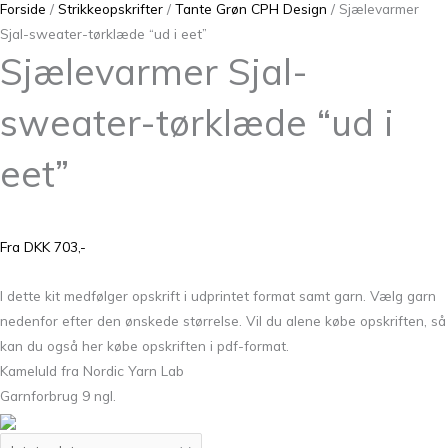
Forside
/
Strikkeopskrifter
/
Tante Grøn CPH Design
/ Sjælevarmer
Sjal-sweater-tørklæde “ud i eet”
Sjælevarmer Sjal-
sweater-tørklæde “ud i
eet”
Fra DKK 703,-
I dette kit medfølger opskrift i udprintet format samt garn. Vælg garn
nedenfor efter den ønskede størrelse. Vil du alene købe opskriften, så
kan du også her købe opskriften i pdf-format.
Kameluld fra Nordic Yarn Lab
Garnforbrug 9 ngl.