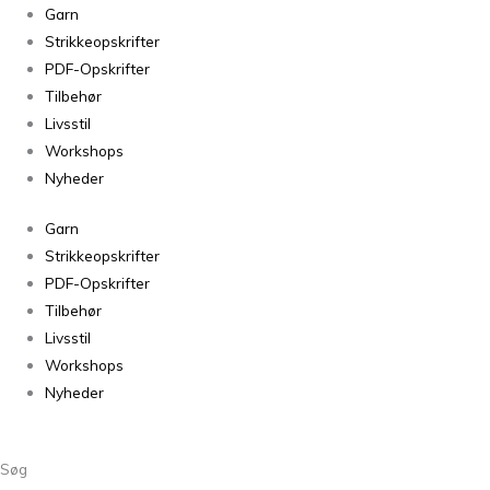
Sjælevarmer
Garn
Sjal-
Strikkeopskrifter
sweater-
PDF-Opskrifter
tørklæde
Tilbehør
“ud
Livsstil
i
Workshops
eet”
Nyheder
antal
Garn
Strikkeopskrifter
PDF-Opskrifter
Tilbehør
Livsstil
Workshops
Nyheder
Søg