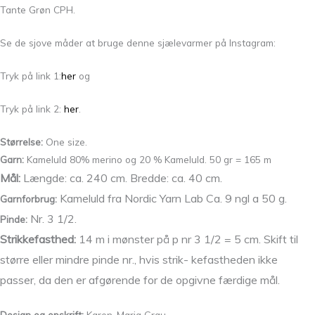
Tante Grøn CPH.
Se de sjove måder at bruge denne sjælevarmer på Instagram:
Tryk på link 1:
her
og
Tryk på link 2:
her
.
Størrelse:
One size.
Garn:
Kameluld 80% merino og 20 % Kameluld. 50 gr = 165 m
Mål:
Længde: ca. 240 cm. Bredde: ca. 40 cm.
Kameluld fra Nordic Yarn Lab Ca. 9 ngl a 50 g.
Garnforbrug:
Nr. 3 1/2.
Pinde:
Strikkefasthed:
14 m i mønster på p nr 3 1/2 = 5 cm. Skift til
større eller
mindre pinde nr., hvis strik- kefastheden ikke
passer,
da den er afgørende for de opgivne færdige mål.
Design og opskrift:
Karen-Maria Grau.