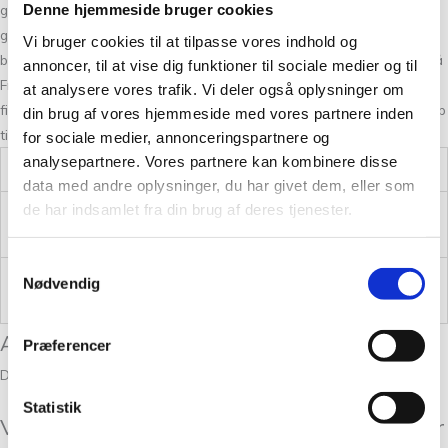
garn, brugskunst eller strikke- og hækletilbehør. Du finder også tit
Denne hjemmeside bruger cookies
gode tilbud på udvalgte garnmærker. Vi bestræber os på at give den
Vi bruger cookies til at tilpasse vores indhold og
bedste kundeoplevelse både online, men også i vores fysiske butik på
annoncer, til at vise dig funktioner til sociale medier og til
Frederiksberg. Det er et sted, hvor du finder nye produkter, du ikke
at analysere vores trafik. Vi deler også oplysninger om
finder andre steder og kan få gode råd og strik om hækling eller hjælp
din brug af vores hjemmeside med vores partnere inden
til dit næste strikkeprojekt.
for sociale medier, annonceringspartnere og
analysepartnere. Vores partnere kan kombinere disse
Vægt
,5 kg
data med andre oplysninger, du har givet dem, eller som
de har indsamlet fra din brug af deres tjenester.
Overvidde i cm
92, 100, 108
Samtykkevalg
Hel længde i cm
66, 68, 70
Nødvendig
Anmeldelser
Præferencer
Der er endnu ikke nogle anmeldelser.
Statistik
Vær den første til at anmelde “Sjælevarmer