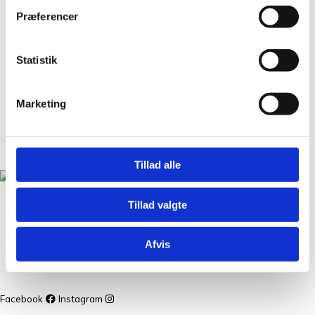
Præferencer
Om Os
Kontakt
Statistik
FAQ
Workshops
Marketing
Handelsbetingelser
Nyheder
GDPR
Tillad alle
Christian Winthers Vej 2
Tillad valgte
DK-1860 Frederiksberg
+45 31 38 24 04
Afvis
salg@tantegroencph.dk
CVR 39386046
Facebook
Instagram