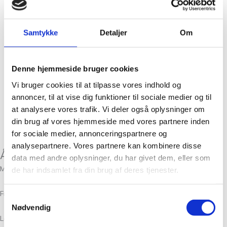
Julen med Maileg
23 Produkter
Samtykke
Detaljer
Om
Jul
19 Produkter
Denne hjemmeside bruger cookies
Vi bruger cookies til at tilpasse vores indhold og
Hårspænder fra Pico
12 Produkter
annoncer, til at vise dig funktioner til sociale medier og til
at analysere vores trafik. Vi deler også oplysninger om
din brug af vores hjemmeside med vores partnere inden
Gavekort
14 Produkter
for sociale medier, annonceringspartnere og
analysepartnere. Vores partnere kan kombinere disse
Åbningstider
data med andre oplysninger, du har givet dem, eller som
Man-Tors: 10.00 – 17.30
de har indsamlet fra din brug af deres tjenester.
Fredag: 10.00 – 18.00
Samtykkevalg
Nødvendig
Lørdag: 10.00 – 15.00