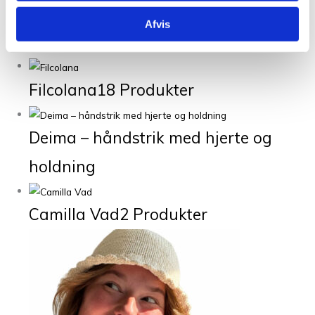
Afvis
Gratis opskrifter
23 Produkter
Filcolana
18 Produkter
Deima – håndstrik med hjerte og
holdning
Camilla Vad
2 Produkter