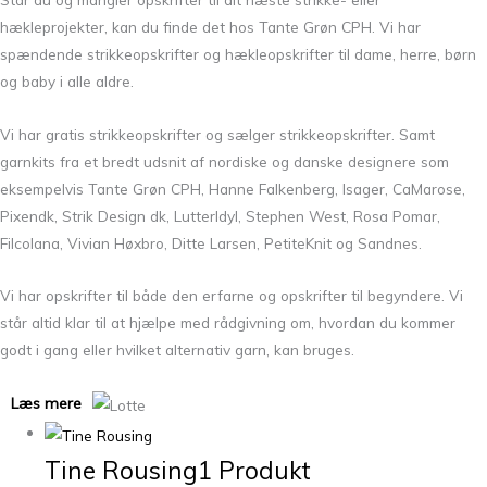
hækleprojekter, kan du finde det hos Tante Grøn CPH. Vi har
spændende strikkeopskrifter og hækleopskrifter til dame, herre, børn
og baby i alle aldre.
Vi har gratis strikkeopskrifter og sælger strikkeopskrifter. Samt
garnkits fra et bredt udsnit af nordiske og danske designere som
eksempelvis
Tante Grøn CPH
,
Hanne Falkenberg, Isager, CaMarose,
Pixendk
,
Strik Design dk
,
LutterIdyl
,
Stephen West
,
Rosa Pomar,
Filcolana
,
Vivian Høxbro
,
Ditte Larsen
,
PetiteKnit
og Sandnes.
Vi har opskrifter til både den erfarne og opskrifter til begyndere. Vi
står altid klar til at hjælpe med rådgivning om, hvordan du kommer
godt i gang eller hvilket alternativ garn, kan bruges.
Læs mere
Tine Rousing
1 Produkt