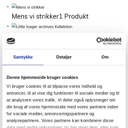
Mens vi strikker
1 Produkt
Little Isager archives Kollektion
5
Produkter
Samtykke
Detaljer
Om
Lisa Renner
1 Produkt
Denne hjemmeside bruger cookies
Lene Rix
2 Produkter
Vi bruger cookies til at tilpasse vores indhold og
annoncer, til at vise dig funktioner til sociale medier og til
at analysere vores trafik. Vi deler også oplysninger om
Lene Holme Samsøe
28 Produkter
din brug af vores hjemmeside med vores partnere inden
for sociale medier, annonceringspartnere og
analysepartnere. Vores partnere kan kombinere disse
Laura Dalgaard
1 Produkt
data med andre oplysninger, du har givet dem, eller som