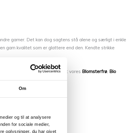
andre garner. Det kan dog sagtens stå alene og særligt i enkle
d en garn kvalitet som er glattere end den. Kendte strikke
 med mange garner, og her i blandt vores
Blomsterfrø
,
Bio
Om
 medier og til at analysere
nden for sociale medier,
e oplysninger, du har givet