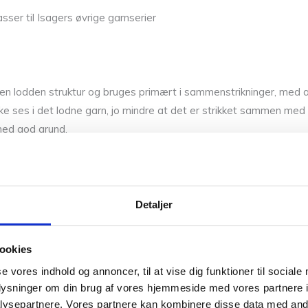
ser til Isagers øvrige garnserier
ar en lodden struktur og bruges primært i sammenstrikninger, med 
 ikke ses i det lodne garn, jo mindre at det er strikket sammen me
med god grund.
gså en flot fareskala i høj kvalitet. Denne Mohair kan kombineres
Detaljer
ookies
se vores indhold og annoncer, til at vise dig funktioner til sociale
oplysninger om din brug af vores hjemmeside med vores partnere i
ysepartnere. Vores partnere kan kombinere disse data med andr