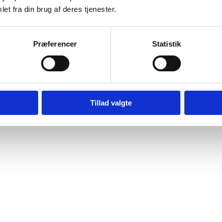
et fra din brug af deres tjenester.
dtryk)
Præferencer
Statistik
ser til Isagers øvrige garnserier
Tillad valgte