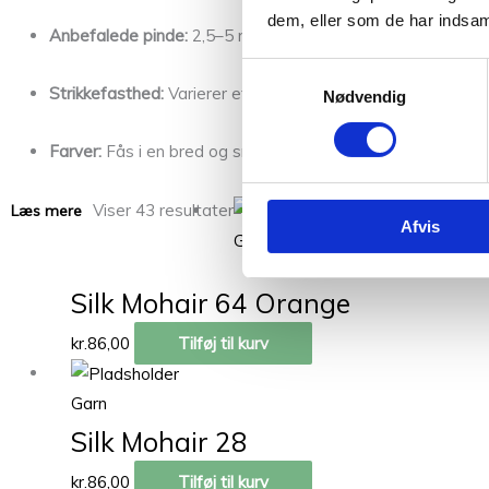
dem, eller som de har indsaml
Anbefalede pinde:
2,5–5 mm (afhængigt af det ønskede u
Samtykkevalg
Strikkefasthed:
Varierer efter trådantal og pindestørrelse
Nødvendig
Farver:
Fås i en bred og smukt afstemt farveskala, som pas
Viser 43 resultater
Læs mere
Afvis
Garn
Silk Mohair 64 Orange
kr.
86,00
Tilføj til kurv
Garn
Silk Mohair 28
kr.
86,00
Tilføj til kurv