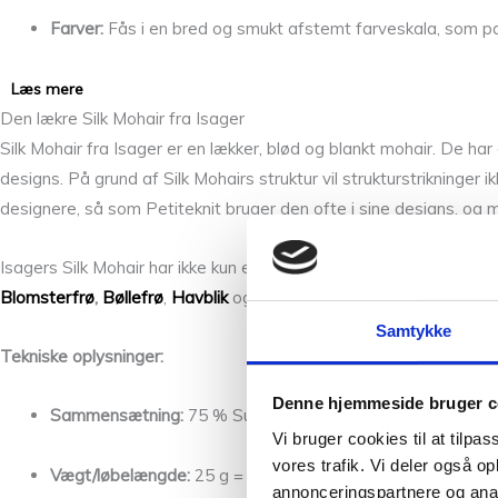
Farver:
Fås i en bred og smukt afstemt farveskala, som pas
Læs mere
Den lækre Silk Mohair fra Isager
Silk Mohair fra Isager er en lækker, blød og blankt mohair. De h
designs. På grund af Silk Mohairs struktur vil strukturstrikninger
designere, så som Petiteknit bruger den ofte i sine designs, og 
Isagers Silk Mohair har ikke kun en smuk og blød struktur, men o
Blomsterfrø
,
Bøllefrø
,
Havblik
og mange flere.
Samtykke
Tekniske oplysninger:
Denne hjemmeside bruger c
Sammensætning:
75 % Super Kid Mohair, 25 % Silke
Vi bruger cookies til at tilpas
vores trafik. Vi deler også 
Vægt/løbelængde:
25 g = ca. 212 m
annonceringspartnere og anal