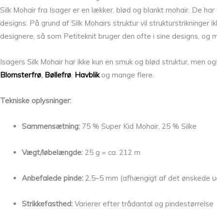
Silk Mohair fra Isager er en lækker, blød og blankt mohair. De h
designs. På grund af Silk Mohairs struktur vil strukturstrikninger
designere, så som Petiteknit bruger den ofte i sine designs, og 
Isagers Silk Mohair har ikke kun en smuk og blød struktur, men o
Blomsterfrø
,
Bøllefrø
,
Havblik
og mange flere.
Tekniske oplysninger:
Sammensætning:
75 % Super Kid Mohair, 25 % Silke
Vægt/løbelængde:
25 g = ca. 212 m
Anbefalede pinde:
2,5–5 mm (afhængigt af det ønskede u
Strikkefasthed:
Varierer efter trådantal og pindestørrelse