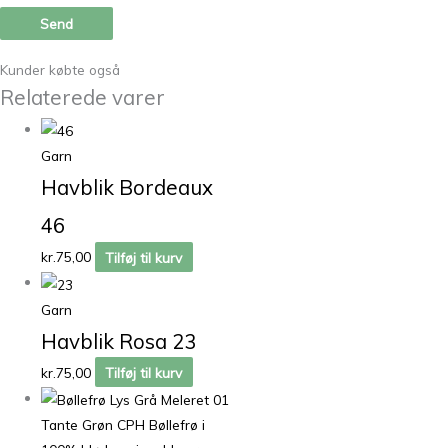
Kunder købte også
Relaterede varer
Garn
Havblik Bordeaux
46
kr.
75,00
Tilføj til kurv
Garn
Havblik Rosa 23
kr.
75,00
Tilføj til kurv
Tante Grøn CPH Bøllefrø i