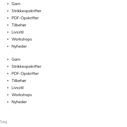
Silk
Garn
Mohair
Strikkeopskrifter
56
PDF-Opskrifter
antal
Tilbehør
Livsstil
Workshops
Nyheder
Garn
Strikkeopskrifter
PDF-Opskrifter
Tilbehør
Livsstil
Workshops
Nyheder
Søg