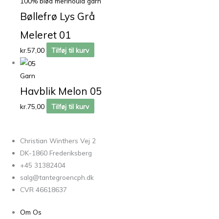
100% blød merinould garn
Bøllefrø Lys Grå
Meleret 01
kr.
57,00
Tilføj til kurv
Garn
Havblik Melon 05
kr.
75,00
Tilføj til kurv
Christian Winthers Vej 2
DK-1860 Frederiksberg
+45 31382404
salg@tantegroencph.dk
CVR 46618637
Om Os