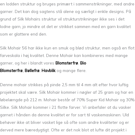
en lodden struktur og bruges primært i sammenstrikninger, med andre
garner. Det kan dog sagtens stå alene og særligt i enkle designs. På
grund af Silk Mohairs struktur vil strukturstrikninger ikke ses i det
lodne garn, jo mindre at det er strikket sammen med en garn kvalitet
som er glattere end den.
Silk Mohair 56 har ikke kun en smuk og blød struktur, men også en flot
farveskala i høj kvalitet. Denne Mohair kan kombineres med mange
garner, og her i blandt vores
Blomsterfrø
,
Bio
Blomsterfrø
,
Bøllefrø
,
Havblik
og mange flere.
Denne mohair strikkes på pinde 2,5 mm til 4 mm alt efter hvor luftig
projektet skal være. Silk Mohair kommer i nøgler af 25 gram og har en
løbelængde på 212 m. Mohair består af 70% Super Kid Mohair og 30%
Silke. Silk Mohair kommer i 21 flotte farver. Vi anbefaler at du vasker
garnet i hånden da denne kvalitet er for sart til vaskemaskinen. Uld
behøver ikke at bliver vasket lige så ofte som andre kvaliteter og er
derved mere bæredygtigt. Ofte er det nok blot at lufte dit projekt i