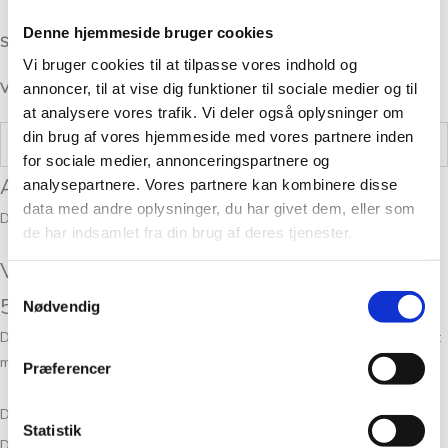
Denne hjemmeside bruger cookies
Strikkefasthed/Gauge:
22-30m = 10cm
Vi bruger cookies til at tilpasse vores indhold og
annoncer, til at vise dig funktioner til sociale medier og til
Vask:
Håndvaskes
at analysere vores trafik. Vi deler også oplysninger om
din brug af vores hjemmeside med vores partnere inden
Vægt
0,025 kg
for sociale medier, annonceringspartnere og
Anmeldelser
analysepartnere. Vores partnere kan kombinere disse
data med andre oplysninger, du har givet dem, eller som
Der er endnu ikke nogle anmeldelser.
de har indsamlet fra din brug af deres tjenester.
Vær den første til at anmelde “Silk Mohair
Samtykkevalg
56”
Nødvendig
Din e-mailadresse vil ikke blive publiceret.
Krævede felter er markeret
med
*
Præferencer
Din bedømmelse
Statistik
Din anmeldelse
*