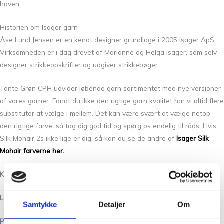
haven.
Historien om Isager garn
Åse Lund Jensen er en kendt designer grundlage i 2005 Isager ApS.
Virksomheden er i dag drevet af Marianne og Helga Isager, som selv
designer strikkeopskrifter og udgiver strikkebøger.
Tante Grøn CPH udvider løbende garn sortimentet med nye versioner
af vores garner. Fandt du ikke den rigtige garn kvalitet har vi altid flere
substituter at vælge i mellem. Det kan være svært at vælge netop
den rigtige farve, så tag dig god tid og spørg os endelig til råds. Hvis
Silk Mohair 2s ikke lige er dig, så kan du se de andre af
Isager Silk
Mohair farverne her.
Kvalitet: Silk Mohair 56
består af 75% Super Kid Mohair og 25% Silke
Løbelængde/Yardage:
212 m pr. 25 g/232 yards per 25 g
Samtykke
Detaljer
Om
Pinde /Needles:
2,5 – 4 mm