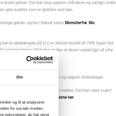
ed andre garner. Det kan dog sagtens stå alene og særligt i enkle
 en garn kvalitet som er glattere end den.
 mange garner, og her i blandt vores
Blomsterfrø
,
Bio
m og har en løbelængde på 212 m. Mohair består af 70% Super Kid
til vaskemaskinen. Uld behøver ikke at bliver vasket lige så ofte
 selv designer strikkeopskrifter og udgiver strikkebøger.
Om
 altid flere substituter at vælge i mellem. Det kan være svært
de andre af
Isager Silk Mohair farverne her.
 medier og til at analysere
nden for sociale medier,
e oplysninger, du har givet