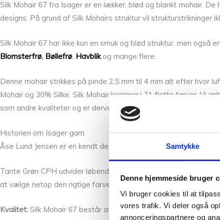
Silk Mohair 67 fra Isager er en lækker, blød og blankt mohair. D
designs. På grund af Silk Mohairs struktur vil strukturstrikninger
Silk Mohair 67 har ikke kun en smuk og blød struktur, men også e
Blomsterfrø
,
Bøllefrø
,
Havblik
og mange flere.
Denne mohair strikkes på pinde 2,5 mm til 4 mm alt efter hvor l
Mohair og 30% Silke. Silk Mohair kommer i 21 flotte farver. Vi anb
som andre kvaliteter og er derved mere bæredygtigt. Ofte er det n
Historien om Isager garn
Åse Lund Jensen er en kendt designer grundlage i 2005 Isager Ap
Samtykke
Tante Grøn CPH udvider løbende garn sortimentet med nye versione
Denne hjemmeside bruger c
at vælge netop den rigtige farve, så tag dig god tid og spørg os en
Vi bruger cookies til at tilpas
vores trafik. Vi deler også 
Kvalitet:
Silk Mohair 67 består af 75% Super Kid Mohair og 25% 
annonceringspartnere og anal