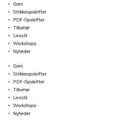
Silk
Garn
Mohair
Strikkeopskrifter
67
PDF-Opskrifter
antal
Tilbehør
Livsstil
Workshops
Nyheder
Garn
Strikkeopskrifter
PDF-Opskrifter
Tilbehør
Livsstil
Workshops
Nyheder