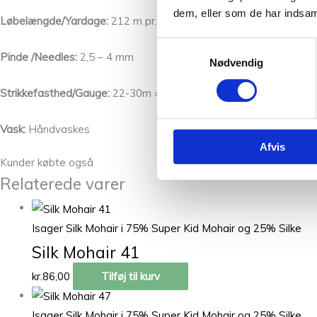
dem, eller som de har indsaml
Løbelængde/Yardage:
212 m pr. 25 g/232 yards per 25 g
Samtykkevalg
Pinde /Needles:
2,5 – 4 mm
Nødvendig
Strikkefasthed/Gauge:
22-30m = 10cm
Vask:
Håndvaskes
Afvis
Kunder købte også
Relaterede varer
Isager Silk Mohair i 75% Super Kid Mohair og 25% Silke
Silk Mohair 41
kr.
86,00
Tilføj til kurv
Isager Silk Mohair i 75% Super Kid Mohair og 25% Silke