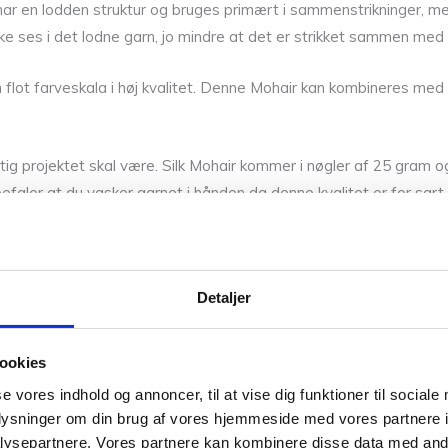
e har en lodden struktur og bruges primært i sammenstrikninger, m
 ikke ses i det lodne garn, jo mindre at det er strikket sammen med
n flot farveskala i høj kvalitet. Denne Mohair kan kombineres med
uftig projektet skal være. Silk Mohair kommer i nøgler af 25 gra
efaler at du vasker garnet i hånden da denne kvalitet er for sart 
ok blot at lufte dit projekt i haven.
S. Virksomheden er i dag drevet af Marianne og Helga Isager, som
Detaljer
r af vores garner. Fandt du ikke den rigtige garn kvalitet har vi
ookies
delig til råds. Hvis Silk Mohair 67 ikke lige er dig, så kan du se 
se vores indhold og annoncer, til at vise dig funktioner til sociale
oplysninger om din brug af vores hjemmeside med vores partnere i
Silke
ysepartnere. Vores partnere kan kombinere disse data med andr