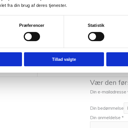
et fra din brug af deres tjenester.
Præferencer
Statistik
Tillad valgte
0,025 kg
Vær den førs
Din e-mailadresse vi
Din bedømmelse
Din anmeldelse
*