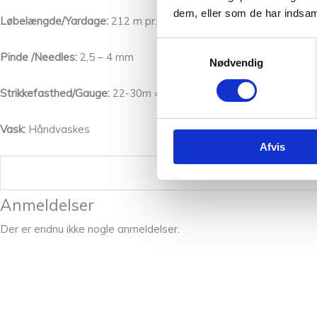
dem, eller som de har indsaml
Løbelængde/Yardage:
212 m pr. 25 g/232 yards per 25 g
Samtykkevalg
Pinde /Needles:
2,5 – 4 mm
Nødvendig
Strikkefasthed/Gauge:
22-30m = 10cm
Vask:
Håndvaskes
Afvis
Vægt
Anmeldelser
Der er endnu ikke nogle anmeldelser.