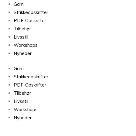
Silk
Garn
Mohair
Strikkeopskrifter
33
PDF-Opskrifter
antal
Tilbehør
Livsstil
Workshops
Nyheder
Garn
Strikkeopskrifter
PDF-Opskrifter
Tilbehør
Livsstil
Workshops
Nyheder