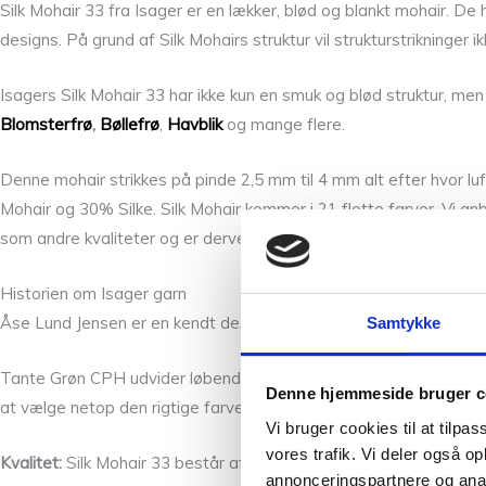
Silk Mohair 33 fra Isager er en lækker, blød og blankt mohair. D
designs. På grund af Silk Mohairs struktur vil strukturstrikninger
Isagers Silk Mohair 33 har ikke kun en smuk og blød struktur, me
Blomsterfrø
,
Bøllefrø
,
Havblik
og mange flere.
Denne mohair strikkes på pinde 2,5 mm til 4 mm alt efter hvor l
Mohair og 30% Silke. Silk Mohair kommer i 21 flotte farver. Vi anb
som andre kvaliteter og er derved mere bæredygtigt. Ofte er det n
Historien om Isager garn
Åse Lund Jensen er en kendt designer grundlage i 2005 Isager Ap
Samtykke
Tante Grøn CPH udvider løbende garn sortimentet med nye versione
Denne hjemmeside bruger c
at vælge netop den rigtige farve, så tag dig god tid og spørg os en
Vi bruger cookies til at tilpas
vores trafik. Vi deler også 
Kvalitet:
Silk Mohair 33 består af 75% Super Kid Mohair og 25% 
annonceringspartnere og anal