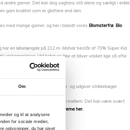
ed andre garner. Det kan dog sagtens stå alene og særligt i enkle
 en garn kvalitet som er glattere end den.
neres med mange garner, og her i blandt vores
Blomsterfrø
,
Bio
m og har en løbelængde på 212 m. Mohair består af 70% Super Kid
til vaskemaskinen. Uld behøver ikke at bliver vasket lige så ofte
m selv designer strikkeopskrifter og udgiver strikkebøger.
Om
 altid flere substituter at vælge i mellem. Det kan være svært
de andre af
Isager Silk Mohair farverne her.
 medier og til at analysere
nden for sociale medier,
e oplysninger, du har givet