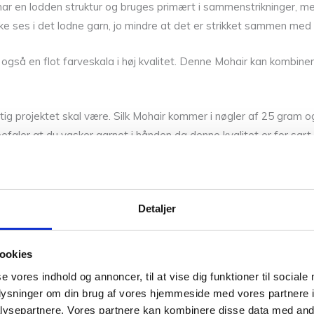
e har en lodden struktur og bruges primært i sammenstrikninger, m
 ikke ses i det lodne garn, jo mindre at det er strikket sammen med
n også en flot farveskala i høj kvalitet. Denne Mohair kan kombi
uftig projektet skal være. Silk Mohair kommer i nøgler af 25 gra
efaler at du vasker garnet i hånden da denne kvalitet er for sart 
ok blot at lufte dit projekt i haven.
S. Virksomheden er i dag drevet af Marianne og Helga Isager, so
Detaljer
r af vores garner. Fandt du ikke den rigtige garn kvalitet har vi
ookies
delig til råds. Hvis Silk Mohair 33 ikke lige er dig, så kan du se 
se vores indhold og annoncer, til at vise dig funktioner til sociale
oplysninger om din brug af vores hjemmeside med vores partnere i
Silke
ysepartnere. Vores partnere kan kombinere disse data med andr