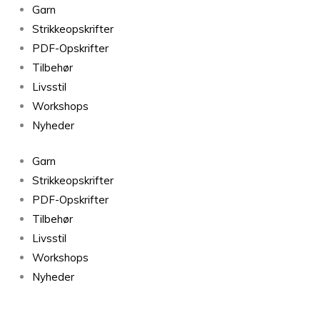
Silk
Garn
Mohair
Strikkeopskrifter
64
PDF-Opskrifter
Orange
Tilbehør
antal
Livsstil
Workshops
Nyheder
Garn
Strikkeopskrifter
PDF-Opskrifter
Tilbehør
Livsstil
Workshops
Nyheder