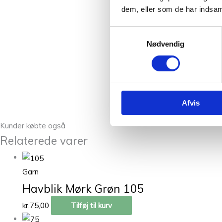
dem, eller som de har indsaml
Samtykkevalg
Nødvendig
Afvis
Kunder købte også
Relaterede varer
Garn
Havblik Mørk Grøn 105
kr.
75,00
Tilføj til kurv