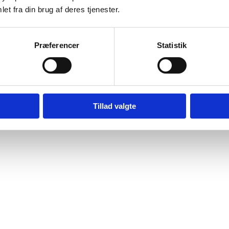
et fra din brug af deres tjenester.
Navn
*
E-mail
*
Præferencer
Statistik
Gem mit navn, mai
Tillad valgte