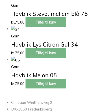
Garn
Havblik Støvet mellem blå 75
kr.
75,00
Tilføj til kurv
Garn
Havblik Lys Citron Gul 34
kr.
75,00
Tilføj til kurv
Garn
Havblik Melon 05
kr.
75,00
Tilføj til kurv
Christian Winthers Vej 2
DK-1860 Frederiksberg