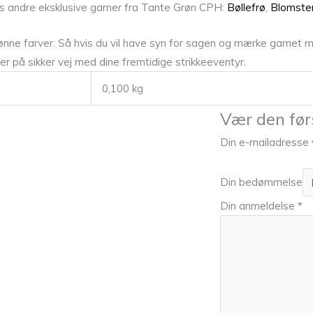
es andre eksklusive garner fra Tante Grøn CPH:
Bøllefrø
,
Blomster
nne farver. Så hvis du vil have syn for sagen og mærke garnet me
 er på sikker vej med dine fremtidige strikkeeventyr.
0,100 kg
Vær den før
Din e-mailadresse vi
Din bedømmelse
Din anmeldelse
*