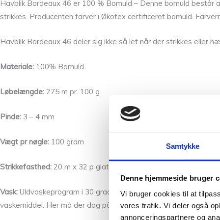
Havblik Bordeaux 46 er 100 % Bomuld – Denne bomuld består af 8
strikkes. Producenten farver i Økotex certificeret bomuld. Farve
Havblik Bordeaux 46 deler sig ikke så let når der strikkes eller 
Materiale:
100% Bomuld
Løbelængde:
275 m pr. 100 g
Pinde:
3 – 4 mm
Vægt pr nøgle:
100 gram
Samtykke
Strikkefasthed:
20 m x 32 p glatstrik = 10 x 10 cm
Denne hjemmeside bruger c
Vask:
Uldvaskeprogram i 30 grader (fingervarmt) vand. Herved b
Vi bruger cookies til at tilpas
vaskemiddel. Her må der dog påregnes et hurtigere farvetab.
vores trafik. Vi deler også 
annonceringspartnere og anal