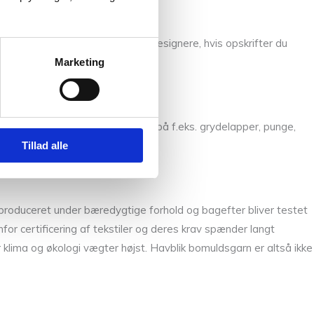
uden har vi også flere kendte designere, hvis opskrifter du
Marketing
es mange gode hækle opskrifter på f.eks. grydelapper, punge,
Tillad alle
roduceret under bæredygtige forhold og bagefter bliver testet
r certificering af tekstiler og deres krav spænder langt
klima og økologi vægter højst. Havblik bomuldsgarn er altså ikke