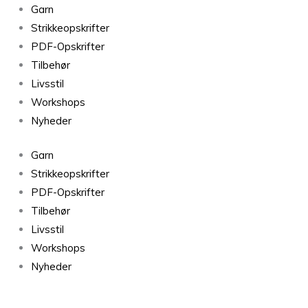
Havblik
Garn
Bordeaux
Strikkeopskrifter
46
PDF-Opskrifter
antal
Tilbehør
Livsstil
Workshops
Nyheder
Garn
Strikkeopskrifter
PDF-Opskrifter
Tilbehør
Livsstil
Workshops
Nyheder