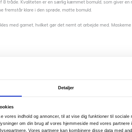
 tråde. Kvaliteten er en særlig kæmmet bomuld, som giver en ma
rne fremstår klare i den sprøde, matte bomuld.
hækles med garnet, hvilket gør det nemt at arbejde med. Maskerne 
Detaljer
ookies
evares farven og tekstilet længst. Men Havblik kan sagtens vas
se vores indhold og annoncer, til at vise dig funktioner til sociale
oplysninger om din brug af vores hjemmeside med vores partnere i
ysepartnere. Vores partnere kan kombinere disse data med andr