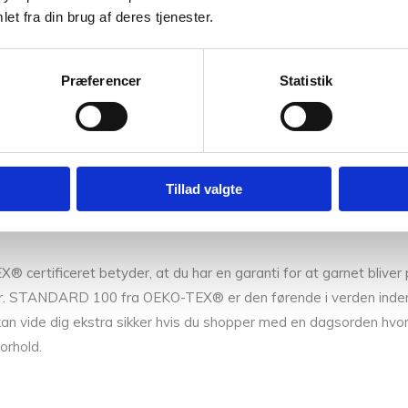
et fra din brug af deres tjenester.
 egne strikkeopskrifter, hvor du kan benytter bomuldsgarner. Des
Præferencer
Statistik
kleopskrifter når du gerne vil arbejde med bomuldsgarn. Der find
masse spændende opskrifter, hvor Havblik garn kan anvendes.
Tillad valgte
tificeret betyder, at du har en garanti for at garnet bliver p
ier. STANDARD 100 fra OEKO-TEX® er den førende i verden indenfo
an vide dig ekstra sikker hvis du shopper med en dagsorden hvor 
orhold.