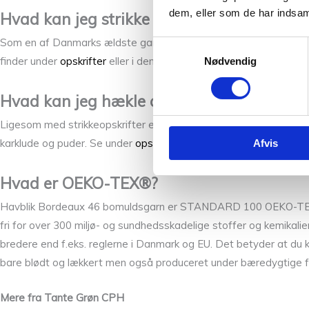
dem, eller som de har indsaml
Hvad kan jeg strikke af bomuldsgarn?
Som en af Danmarks ældste garnbutikker har vi et stort udvalg af
Samtykkevalg
finder under
opskrifter
eller i den fysiske butik.
Nødvendig
Hvad kan jeg hækle af bomuldsgarn?
Ligesom med strikkeopskrifter er der også et stort udvalg af hæ
karklude og puder. Se under
opskrifter
hvor vi snart tilføjer en 
Afvis
Hvad er OEKO-TEX®?
Havblik Bordeaux 46 bomuldsgarn er STANDARD 100 OEKO-TEX® cer
fri for over 300 miljø- og sundhedsskadelige stoffer og kemikal
bredere end f.eks. reglerne i Danmark og EU. Det betyder at du k
bare blødt og lækkert men også produceret under bæredygtige f
Mere fra Tante Grøn CPH