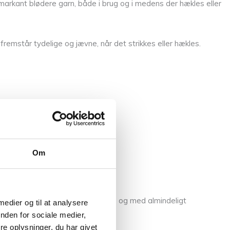
rkant blødere garn, både i brug og i medens der hækles eller
fremstår tydelige og jævne, når det strikkes eller hækles.
Om
kes ved 60 grader i vaskemaskine og med almindeligt
 medier og til at analysere
nden for sociale medier,
e oplysninger, du har givet