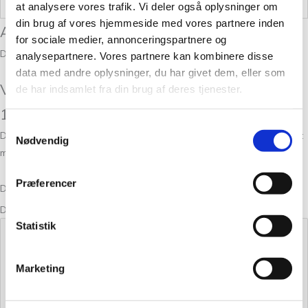
Vægt
0,025 kg
at analysere vores trafik. Vi deler også oplysninger om
din brug af vores hjemmeside med vores partnere inden
Anmeldelser
for sociale medier, annonceringspartnere og
Der er endnu ikke nogle anmeldelser.
analysepartnere. Vores partnere kan kombinere disse
data med andre oplysninger, du har givet dem, eller som
Vær den første til at anmelde “Silk Mohair
de har indsamlet fra din brug af deres tjenester.
11”
Samtykkevalg
Din e-mailadresse vil ikke blive publiceret.
Krævede felter er markeret
Nødvendig
med
*
Præferencer
Din bedømmelse
Din anmeldelse
*
Statistik
Marketing