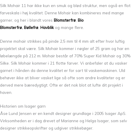
Silk Mohair 11 har ikke kun en smuk og blød struktur, men også en flot
farveskala i høj kvalitet. Denne Mohair kan kombineres med mange
garner, og her i blandt vores
Blomsterfrø
,
Bio
Blomsterfrø
,
Bøllefrø
,
Havblik
og mange flere.
Denne mohair strikkes på pinde 2,5 mm til 4 mm alt efter hvor luftig
projektet skal være. Silk Mohair kommer i nøgler af 25 gram og har en
løbelængde på 212 m. Mohair består af 70% Super Kid Mohair og 30%
Silke. Silk Mohair kommer i 21 flotte farver. Vi anbefaler at du vasker
garnet i hånden da denne kvalitet er for sart til vaskemaskinen. Uld
behøver ikke at bliver vasket lige så ofte som andre kvaliteter og er
derved mere bæredygtigt. Ofte er det nok blot at lufte dit projekt i
haven.
Historien om Isager garn
Åse Lund Jensen er en kendt designer grundlage i 2005 Isager ApS.
Virksomheden er i dag drevet af Marianne og Helga Isager, som selv
designer strikkeopskrifter og udgiver strikkebøger.