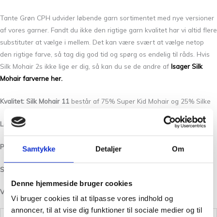
Tante Grøn CPH udvider løbende garn sortimentet med nye versioner
af vores garner. Fandt du ikke den rigtige garn kvalitet har vi altid flere
substituter at vælge i mellem. Det kan være svært at vælge netop
den rigtige farve, så tag dig god tid og spørg os endelig til råds. Hvis
Silk Mohair 2s ikke lige er dig, så kan du se de andre af
Isager Silk
Mohair farverne her.
Kvalitet: Silk Mohair 11
består af 75% Super Kid Mohair og 25% Silke
Løbelængde/Yardage:
212 m pr. 25 g/232 yards per 25 g
Pinde /Needles:
2,5 – 4 mm
Samtykke
Detaljer
Om
Strikkefasthed/Gauge:
22-30m = 10cm
Denne hjemmeside bruger cookies
Vask:
Håndvaskes
Vi bruger cookies til at tilpasse vores indhold og
annoncer, til at vise dig funktioner til sociale medier og til