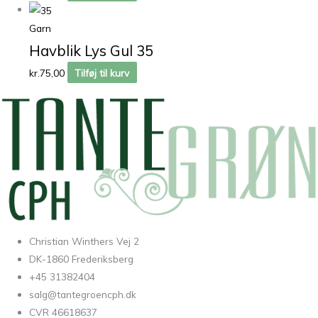
Garn
Havblik Lys Gul 35
kr.
75,00
Tilføj til kurv
Christian Winthers Vej 2
DK-1860 Frederiksberg
+45 31382404
salg@tantegroencph.dk
CVR 46618637