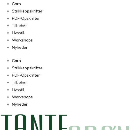
Silk
Garn
Mohair
Strikkeopskrifter
11
PDF-Opskrifter
antal
Tilbehør
Livsstil
Workshops
Nyheder
Garn
Strikkeopskrifter
PDF-Opskrifter
Tilbehør
Livsstil
Workshops
Nyheder