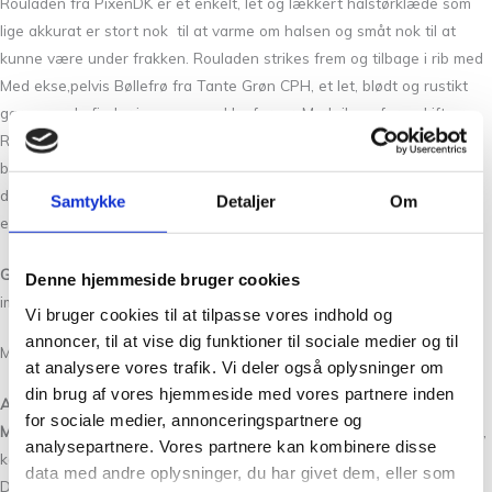
Rouladen fra PixenDK er et enkelt, let og lækkert halstørklæde som
lige akkurat er stort nok til at varme om halsen og småt nok til at
kunne være under frakken. Rouladen strikes frem og tilbage i rib med
Med ekse,pelvis Bøllefrø fra Tante Grøn CPH, et let, blødt og rustikt
garn som du finder i mange smukke farver. Med rib og farveskift er
Rouladen både et afslappende og underholdende strikketøj som let
bliver vanedannende. Du kan enten følge farverne i opskriften eller
designe helt dit eget ved at skifte farverne ud. Rouladen er super
Samtykke
Detaljer
Om
enkel at strikke, opskriften anviser hvordan du får fine kanter.
Garn:
Trøjen er strikket i Yaku uld fra Camarose. Dette garn er
Denne hjemmeside bruger cookies
imidlertid udgået og du kan bruge Bøllefrø i stedet.
Vi bruger cookies til at tilpasse vores indhold og
annoncer, til at vise dig funktioner til sociale medier og til
Med Bøllefrø bliver den lidt bredere.
at analysere vores trafik. Vi deler også oplysninger om
din brug af vores hjemmeside med vores partnere inden
Anbefalede pinde:
Jumper pinde eller en rundpind No.
3.0
, 60 cm.
for sociale medier, annonceringspartnere og
Mål:
Længde
Ca. 200 cm.
Bredde
, liggende fladt uden træk ca. 18 cm,
analysepartnere. Vores partnere kan kombinere disse
kan strækkes fra ca. 22- 46 cm
data med andre oplysninger, du har givet dem, eller som
Du kan nemt både tage og give på længde og bredde. Vægt strikket