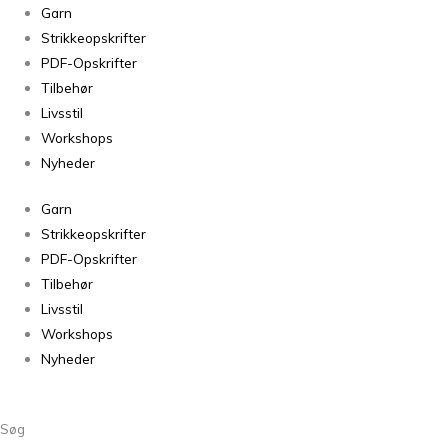
Roulade
Garn
Dit
Strikkeopskrifter
Yndlings
PDF-Opskrifter
Stribede
Tilbehør
Tørklæde
Livsstil
antal
Workshops
Nyheder
Garn
Strikkeopskrifter
PDF-Opskrifter
Tilbehør
Livsstil
Workshops
Nyheder
Søg