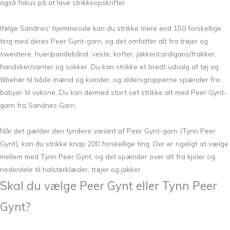
også fokus på at lave strikkeopskrifter.
Ifølge Sandnes' hjemmeside kan du strikke mere end 150 forskellige
ting med deres Peer Gynt-garn, og det omfatter alt fra trøjer og
sweatere, huer/pandebånd, veste, kofter, jakker/cardigans/frakker,
handsker/vanter og sokker. Du kan strikke et bredt udvalg af tøj og
tilbehør til både mænd og kvinder, og aldersgrupperne spænder fra
babyer til voksne. Du kan dermed stort set strikke alt med Peer Gynt-
garn fra Sandnes Garn.
Når det gælder den tyndere variant af Peer Gynt-garn (Tynn Peer
Gynt), kan du strikke knap 200 forskellige ting. Der er rigeligt at vælge
mellem med Tynn Peer Gynt, og det spænder over alt fra kjoler og
nederdele til halstørklæder, trøjer og jakker.
Skal du vælge Peer Gynt eller Tynn Peer
Gynt?