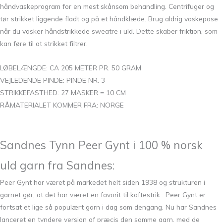
håndvaskeprogram for en mest skånsom behandling. Centrifuger og
tør strikket liggende fladt og på et håndklæde. Brug aldrig vaskepose
når du vasker håndstrikkede sweatre i uld. Dette skaber friktion, som
kan føre til at strikket filtrer.
LØBELÆNGDE: CA 205 METER PR. 50 GRAM
VEJLEDENDE PINDE: PINDE NR. 3
STRIKKEFASTHED: 27 MASKER = 10 CM
RÅMATERIALET KOMMER FRA: NORGE
Sandnes Tynn Peer Gynt i 100 % norsk
uld garn fra Sandnes:
Peer Gynt har været på markedet helt siden 1938 og strukturen i
garnet gør, at det har været en favorit til koftestrik . Peer Gynt er
fortsat et lige så populært garn i dag som dengang. Nu har Sandnes
lanceret en tyndere version af præcis den samme garn, med de