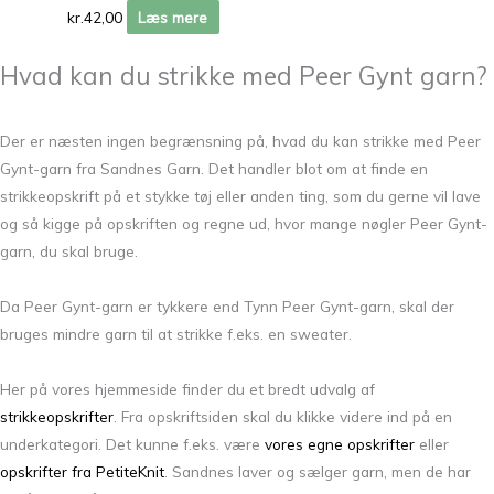
kr.
42,00
Læs mere
Hvad kan du strikke med Peer Gynt garn?
Der er næsten ingen begrænsning på, hvad du kan strikke med Peer
Gynt-garn fra Sandnes Garn. Det handler blot om at finde en
strikkeopskrift på et stykke tøj eller anden ting, som du gerne vil lave
og så kigge på opskriften og regne ud, hvor mange nøgler Peer Gynt-
garn, du skal bruge.
Da Peer Gynt-garn er tykkere end Tynn Peer Gynt-garn, skal der
bruges mindre garn til at strikke f.eks. en sweater.
Her på vores hjemmeside finder du et bredt udvalg af
strikkeopskrifter
. Fra opskriftsiden skal du klikke videre ind på en
underkategori. Det kunne f.eks. være
vores egne opskrifter
eller
opskrifter fra PetiteKnit
. Sandnes laver og sælger garn, men de har