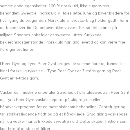
samme gode egenskaber. 100 % norsk uld, ikke superwash-
behandlet. Sweatre i norsk uld vil føles lette, lune og bliver blødere for
hver gang du bruger den. Norsk uld er slidstærk og holder godt i form
og facon over tid. Du behøver ikke vaske ofte, så det skåner på
miljøet. Sandnes anbefaler at sweatre luftes. Strikkede
beklædningsgenstande i norsk uld har lang levetid og kan være fine i
flere generationer.
I Peer Gynt og Tynn Peer Gynt bruges de samme fibre og fremstilles
blot i forskellig tykkelse – Tynn Peer Gynt er 3-tråds garn og Peer
Gynt er 4-tråds garn.
Vasker du i maskine anbefaler Sandnes at alle uldsweatre i Peer Gynt
og Tynn Peer Gynt vaskes separat på uldprogram eller
håndvaskeprogram for en mest skånsom behandling. Centrifuger og
tør strikket liggende fladt og på et håndklæde. Brug aldrig vaskepose
når du vasker håndstrikkede sweatre i uld. Dette skaber friktion, som
kan føre til at strikket filtrer.