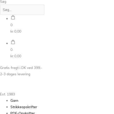
Søg
0
kr.
0,00
0
kr.
0,00
Gratis fragt i DK ved 399,-
2-3 dages levering
Est. 1983
Garn
Strikkeopskrifter
PDF-Opskrifter