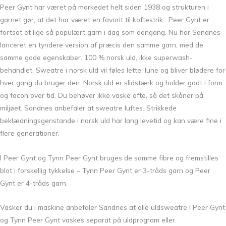
Peer Gynt har været på markedet helt siden 1938 og strukturen i
garnet gør, at det har været en favorit til koftestrik . Peer Gynt er
fortsat et lige så populært garn i dag som dengang. Nu har Sandnes
lanceret en tyndere version af præcis den samme garn, med de
samme gode egenskaber. 100 % norsk uld, ikke superwash-
behandlet. Sweatre i norsk uld vil føles lette, lune og bliver blødere for
hver gang du bruger den. Norsk uld er slidstærk og holder godt i form
og facon over tid. Du behøver ikke vaske ofte, så det skåner på
miljøet. Sandnes anbefaler at sweatre luftes. Strikkede
beklædningsgenstande i norsk uld har lang levetid og kan være fine i
flere generationer.
I Peer Gynt og Tynn Peer Gynt bruges de samme fibre og fremstilles
blot i forskellig tykkelse – Tynn Peer Gynt er 3-tråds garn og Peer
Gynt er 4-tråds garn.
Vasker du i maskine anbefaler Sandnes at alle uldsweatre i Peer Gynt
og Tynn Peer Gynt vaskes separat på uldprogram eller