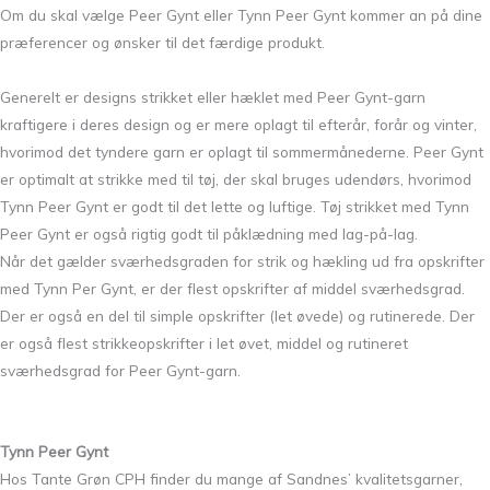
Om du skal vælge Peer Gynt eller Tynn Peer Gynt kommer an på dine
præferencer og ønsker til det færdige produkt.
Generelt er designs strikket eller hæklet med Peer Gynt-garn
kraftigere i deres design og er mere oplagt til efterår, forår og vinter,
hvorimod det tyndere garn er oplagt til sommermånederne. Peer Gynt
er optimalt at strikke med til tøj, der skal bruges udendørs, hvorimod
Tynn Peer Gynt er godt til det lette og luftige. Tøj strikket med Tynn
Peer Gynt er også rigtig godt til påklædning med lag-på-lag.
Når det gælder sværhedsgraden for strik og hækling ud fra opskrifter
med Tynn Per Gynt, er der flest opskrifter af middel sværhedsgrad.
Der er også en del til simple opskrifter (let øvede) og rutinerede. Der
er også flest strikkeopskrifter i let øvet, middel og rutineret
sværhedsgrad for Peer Gynt-garn.
Tynn Peer Gynt
Hos Tante Grøn CPH finder du mange af Sandnes’ kvalitetsgarner,