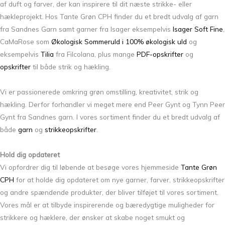
af duft og farver, der kan inspirere til dit næste strikke- eller
hækleprojekt. Hos Tante Grøn CPH finder du et bredt udvalg af garn
fra Sandnes Garn samt garner fra Isager eksempelvis
Isager Soft Fine
,
CaMaRose som
Økologisk Sommeruld i 100% økologisk uld
og
eksempelvis
Tilia
fra Filcolana, plus mange
PDF-opskrifter
og
opskrifter
til både strik og hækling.
Vi er passionerede omkring grøn omstilling, kreativitet, strik og
hækling. Derfor forhandler vi meget mere end Peer Gynt og Tynn Peer
Gynt fra Sandnes garn. I vores sortiment finder du et bredt udvalg af
både
garn
og
strikkeopskrifter
.
Hold dig opdateret
Vi opfordrer dig til løbende at besøge vores hjemmeside
Tante Grøn
CPH
for at holde dig opdateret om nye garner, farver, strikkeopskrifter
og andre spændende produkter, der bliver tilføjet til vores sortiment.
Vores mål er at tilbyde inspirerende og bæredygtige muligheder for
strikkere og hæklere, der ønsker at skabe noget smukt og