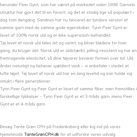
herunder Peer Gynt, som har været på markedet siden 1938. Garnets
struktur har gjort det til en favorit, og det er stadig lige så populært i
dag som dengang. Sandnes har nu lanceret en tyndere version af
samme garn med de samme gode egenskaber. Tynn Peer Gynt er
lavet af 100% norsk uld og er ikke superwash-behandlet.
Tøj lavet af norsk uld føles let og varmt, og bliver blødere for hver
gang, du bruger det. Norsk uld er slidstærkt, pilling-resistent og har en
fremragende elasticitet, så dine tøjvarer bevarer formen over tid. Uld
ånder naturligt og behøver sjældent vask – vi anbefaler i stedet at
lufte tøjet. Tøj lavet af norsk uld har en lang levetid og kan holde sig
smukt i flere generationer.
Tynn Peer Gynt og Peer Gynt er lavet af samme fiber, men fremstilles i
forskellige tykkelser – Tynn Peer Gynt er et 3-tråds garn, mens Peer
Gynt er et 4-tråds garn.
Besøg Tante Grøn CPH på Frederiksberg eller kig ind på vores
hjemmeside
TanteGrønCPH.dk
for at udforske vores udvalg.