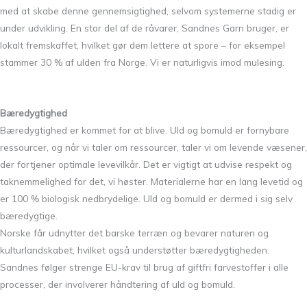
med at skabe denne gennemsigtighed, selvom systemerne stadig er
under udvikling. En stor del af de råvarer, Sandnes Garn bruger, er
lokalt fremskaffet, hvilket gør dem lettere at spore – for eksempel
stammer 30 % af ulden fra Norge. Vi er naturligvis imod mulesing.
Bæredygtighed
Bæredygtighed er kommet for at blive. Uld og bomuld er fornybare
ressourcer, og når vi taler om ressourcer, taler vi om levende væsener,
der fortjener optimale levevilkår. Det er vigtigt at udvise respekt og
taknemmelighed for det, vi høster. Materialerne har en lang levetid og
er 100 % biologisk nedbrydelige. Uld og bomuld er dermed i sig selv
bæredygtige.
Norske får udnytter det barske terræn og bevarer naturen og
kulturlandskabet, hvilket også understøtter bæredygtigheden.
Sandnes følger strenge EU-krav til brug af giftfri farvestoffer i alle
processer, der involverer håndtering af uld og bomuld.