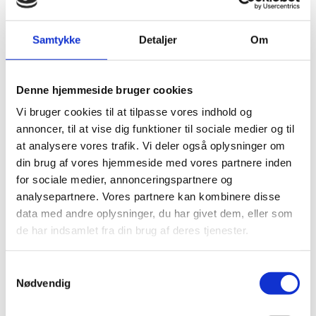
9572
Samtykke
Detaljer
Om
kr.
42,00
Læs mere
Garn
Denne hjemmeside bruger cookies
Tynn Peer Gynt Jelly Bean Green
Vi bruger cookies til at tilpasse vores indhold og
annoncer, til at vise dig funktioner til sociale medier og til
8236
at analysere vores trafik. Vi deler også oplysninger om
kr.
42,00
Tilføj til kurv
din brug af vores hjemmeside med vores partnere inden
for sociale medier, annonceringspartnere og
analysepartnere. Vores partnere kan kombinere disse
Garn
data med andre oplysninger, du har givet dem, eller som
Tynn Peer Gynt Skoggrønn 8082
de har indsamlet fra din brug af deres tjenester.
kr.
42,00
Tilføj til kurv
Samtykkevalg
Garn
Nødvendig
Tynn Peer Gynt Dyp Petrol 7281