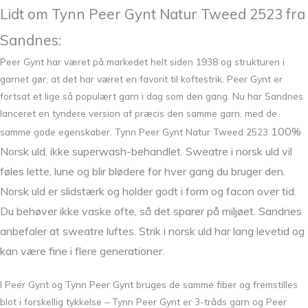
Lidt om Tynn Peer Gynt Natur Tweed 2523 fra
Sandnes:
Peer Gynt har været på markedet helt siden 1938 og strukturen i
garnet gør, at det har været en favorit til koftestrik. Peer Gynt er
fortsat et lige så populært garn i dag som den gang. Nu har Sandnes
lanceret en tyndere version af præcis den samme garn, med de
100%
samme gode egenskaber. Tynn Peer Gynt Natur Tweed 2523
Norsk uld, ikke superwash-behandlet. Sweatre i norsk uld vil
føles lette, lune og blir blødere for hver gang du bruger den.
Norsk uld er slidstærk og holder godt i form og facon over tid.
Du behøver ikke vaske ofte, så det sparer på miljøet. Sandnes
anbefaler at sweatre luftes. Strik i norsk uld har lang levetid og
kan være fine i flere generationer.
I Peer Gynt og Tynn Peer Gynt bruges de samme fiber og fremstilles
blot i forskellig tykkelse – Tynn Peer Gynt er 3-tråds garn og Peer