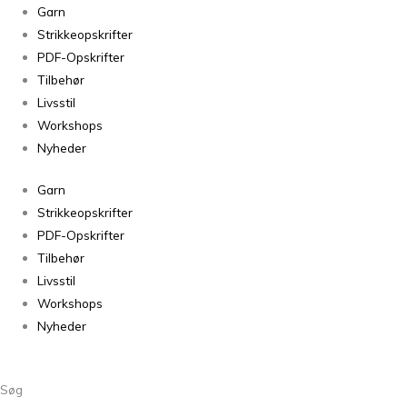
Tynn
Garn
Peer
Strikkeopskrifter
Gynt
PDF-Opskrifter
Natur
Tilbehør
Tweed
Livsstil
2523
Workshops
antal
Nyheder
Garn
Strikkeopskrifter
PDF-Opskrifter
Tilbehør
Livsstil
Workshops
Nyheder
Søg