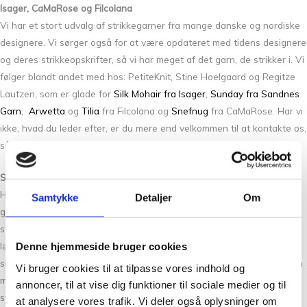
Isager, CaMaRose og Filcolana
Vi har et stort udvalg af strikkegarner fra mange danske og nordiske
designere. Vi sørger også for at være opdateret med tidens designere
og deres strikkeopskrifter, så vi har meget af det garn, de strikker i. Vi
følger blandt andet med hos: PetiteKnit, Stine Hoelgaard og Regitze
Lautzen, som er glade for
Silk Mohair fra Isager
,
Sunday fra Sandnes
Garn
,
Arwetta
og
Tilia
fra Filcolana og
Snefnug
fra CaMaRose. Har vi
ikke, hvad du leder efter, er du mere end velkommen til at kontakte os,
så skal vi gøre alt for at hjælpe dig.
Strikkegarn og effektgarn til koldere og varmere dage
Hos Tante Grøn CPH finder du en masse skønt garn, der egner sig
Samtykke
Detaljer
Om
godt til både vinterstrik, sommerstrik og alt midt imellem. Skal du
strikke eller hækle et par fine strømper, har vi et bredt udvalg af
lækkert og blødt strømpegarn i mange farver og varianter som f.eks:
Denne hjemmeside bruger cookies
silke, mohair, kamgarn og uldgarn fra
Arwetta
. Vi har også effektgarn
Vi bruger cookies til at tilpasse vores indhold og
med glimmer i
Paia fra Filcolana
, som giver et ekstra tvist til
annoncer, til at vise dig funktioner til sociale medier og til
strikketøjet. Vi har mange skønne bomuldsgarner, der egner sig godt
at analysere vores trafik. Vi deler også oplysninger om