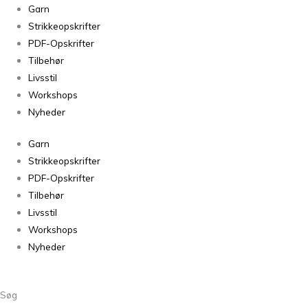
Tynn
Garn
Peer
Strikkeopskrifter
Gynt
PDF-Opskrifter
Jolly
Tilbehør
Blue
Livsstil
6046
Workshops
antal
Nyheder
Garn
Strikkeopskrifter
PDF-Opskrifter
Tilbehør
Livsstil
Workshops
Nyheder
Søg