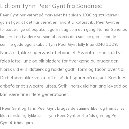
Lidt om Tynn Peer Gynt fra Sandnes:
Peer Gynt har været på markedet helt siden 1938 og strukturen i
garnet gør, at det har været en favorit til koftestrik . Peer Gynt er
fortsat et lige så populært garn i dag som den gang. Nu har Sandnes
lanceret en tyndere version af præcis den samme garn, med de
100%
samme gode egenskaber. Tynn Peer Gynt Jolly Blue 6046
Norsk uld, ikke superwash-behandlet. Sweatre i norsk uld vil
føles lette, lune og blir blødere for hver gang du bruger den.
Norsk uld er slidstærk og holder godt i form og facon over tid.
Du behøver ikke vaske ofte, så det sparer på miljøet. Sandnes
anbefaler at sweatre luftes. Strik i norsk uld har lang levetid og
kan være fine i flere generationer.
I Peer Gynt og Tynn Peer Gynt bruges de samme fiber og fremstilles
blot i forskellig tykkelse – Tynn Peer Gynt er 3-tråds garn og Peer
Gynt 4-tråds garn.