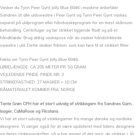
Vasker du Tynn Peer Gynt Jolly Blue 6046 i maskine anbefaler
Sandnes at alle uldsweatre i Peer Gynt og Tynn Peer Gynt vaskes
separat på uldprogram eller håndvaskeprogram for en mest skånsom
behandling. Centrifuger og tør strikket liggende fladt og på et
håndklæde. Brug aldrig vaskepose når du vasker håndstrikkede
sweatre i uld. Dette skaber friktion, som kan føre til at strikket filter.
Fakta om Tynn Peer Gynt Jolly Blue 6046:
LØBELÆNGDE: CA 205 METER PR. 50 GRAM
VEJLEDENDE PINDE: PINDE NR. 3
STRIKKEFASTHED: 27 MASKER = 10 CM
RÅMATERIALET KOMMER FRA: NORGE
Tante Grøn CPH har et stort udvalg af strikkegarn fra Sandnes Garn,
Isager, CaMaRose og Filcolana
Vi har et stort udvalg af strikkegarner fra mange danske og nordiske
designere. Vi sørger også for at være opdateret med tidens designere
og deres strikkeopskrifter, så vi har meget af det garn, de strikker i. Vi