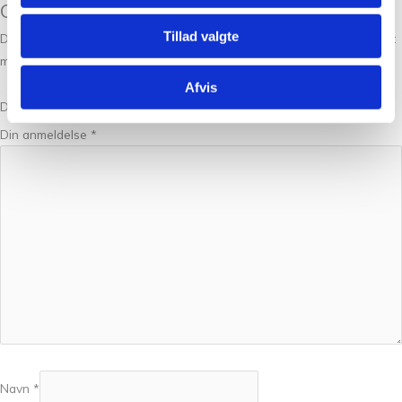
Gynt Jolly Blue 6046”
Tillad valgte
Din e-mailadresse vil ikke blive publiceret.
Krævede felter er markeret
med
*
Afvis
Din bedømmelse
Din anmeldelse
*
Navn
*