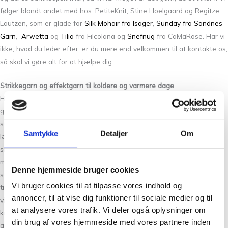
følger blandt andet med hos: PetiteKnit, Stine Hoelgaard og Regitze
Lautzen, som er glade for
Silk Mohair fra Isager
,
Sunday fra Sandnes
Garn
,
Arwetta
og
Tilia
fra Filcolana og
Snefnug
fra CaMaRose. Har vi
ikke, hvad du leder efter, er du mere end velkommen til at kontakte os,
så skal vi gøre alt for at hjælpe dig.
Strikkegarn og effektgarn til koldere og varmere dage
Hos Tante Grøn CPH finder du en masse skønt garn, der egner sig
godt til både vinterstrik, sommerstrik og alt midt imellem. Skal du
strikke eller hækle et par fine strømper, har vi et bredt udvalg af
Samtykke
Detaljer
Om
lækkert og blødt strømpegarn i mange farver og varianter som f.eks:
silke, mohair, kamgarn og uldgarn fra
Arwetta
. Vi har også effektgarn
med glimmer i
Paia fra Filcolana
, som giver et ekstra tvist til
Denne hjemmeside bruger cookies
strikketøjet. Vi har mange skønne bomuldsgarner, der egner sig godt
Vi bruger cookies til at tilpasse vores indhold og
til baby- og børnestrik, sommerstik og interiørstrik som håndklæder,
annoncer, til at vise dig funktioner til sociale medier og til
viskestykker og grydelapper. Vi sælger også uldgarn og hørgarn, der
at analysere vores trafik. Vi deler også oplysninger om
kan bruges til at strikke en lækker sweater, vest eller bluse, som kan
din brug af vores hjemmeside med vores partnere inden
anvendes til de lune sommeraftener eller koldere vinderdage.