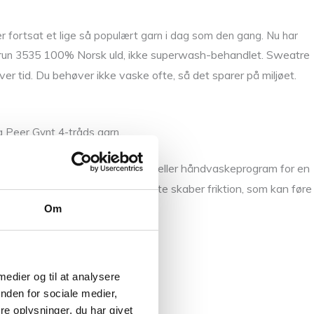
 er fortsat et lige så populært garn i dag som den gang. Nu har
100% Norsk uld, ikke superwash-behandlet. Sweatre
brun 3535
over tid. Du behøver ikke vaske ofte, så det sparer på miljøet.
g Peer Gynt 4-tråds garn.
t vaskes separat på uldprogram eller håndvaskeprogram for en
åndstrikkede sweatre i uld. Dette skaber friktion, som kan føre
Om
 medier og til at analysere
nden for sociale medier,
e oplysninger, du har givet