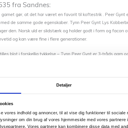
535 fra Sandnes:
arnet gør, at det har været en favorit til koftestrik . Peer Gynt
rn, med de samme gode egenskaber. Tynn Peer Gynt Lys Kobber
 bruger den. Norsk uld er slidstærk og holder godt i form og facon 
evetid og kan være fine i flere generationer.
es blot i forskellig tykkelse – Tynn Peer Gynt er 3-tråds garn o
faler Sandnes at alle uldsweatre i Peer Gynt og Tynn Peer Gyn
fladt og på et håndklæde. Brug aldrig vaskepose når du vasker h
Detaljer
ookies
se vores indhold og annoncer, til at vise dig funktioner til sociale
oplysninger om din brug af vores hjemmeside med vores partnere i
ysepartnere. Vores partnere kan kombinere disse data med andr