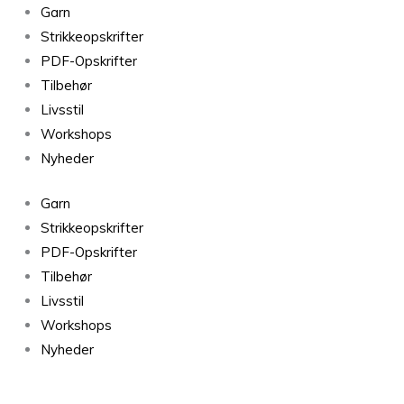
Tynn
Garn
Peer
Strikkeopskrifter
Gynt
PDF-Opskrifter
Lys
Tilbehør
Kobberbrun
Livsstil
3535
Workshops
antal
Nyheder
Garn
Strikkeopskrifter
PDF-Opskrifter
Tilbehør
Livsstil
Workshops
Nyheder