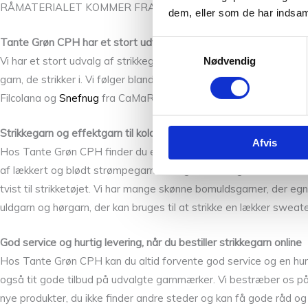
RÅMATERIALET KOMMER FRA: NORGE
dem, eller som de har indsaml
Tante Grøn CPH har et stort udvalg af strikkegarn fra Sandnes 
Samtykkevalg
Vi har et stort udvalg af strikkegarner fra mange danske og nord
Nødvendig
garn, de strikker i. Vi følger blandt andet med hos: PetiteKnit, 
Filcolana og
Snefnug
fra CaMaRose. Har vi ikke, hvad du leder eft
Strikkegarn og effektgarn til koldere og varmere dage
Afvis
Hos Tante Grøn CPH finder du en masse skønt garn, der egner sig g
af lækkert og blødt strømpegarn i mange farver og varianter som 
tvist til strikketøjet. Vi har mange skønne bomuldsgarner, der eg
uldgarn og hørgarn, der kan bruges til at strikke en lækker sweat
God service og hurtig levering, når du bestiller strikkegarn online
Hos Tante Grøn CPH kan du altid forvente god service og en hurtig
også tit gode tilbud på udvalgte garnmærker. Vi bestræber os på 
nye produkter, du ikke finder andre steder og kan få gode råd og st