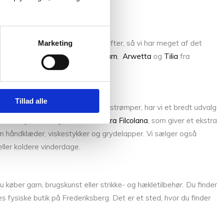
designere og deres strikkeopskrifter, så vi har meget af det
Marketing
ra Isager
,
Sunday fra Sandnes Garn
,
Arwetta
og
Tilia
fra
lt for at hjælpe dig.
Tillad alle
u strikke eller hækle et par fine strømper, har vi et bredt udvalg
så effektgarn med glimmer i
Paia fra Filcolana
, som giver et ekstra
 som håndklæder, viskestykker og grydelapper. Vi sælger også
eller koldere vinderdage.
køber garn, brugskunst eller strikke- og hækletilbehør. Du finder
fysiske butik på Frederiksberg. Det er et sted, hvor du finder