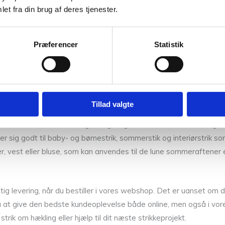
et fra din brug af deres tjenester.
Garn, Isager, CaMaRose og Filcolana
iske designere. Vi sørger også for at være opdateret med tidens 
Præferencer
Statistik
Stine Hoelgaard og Regitze Lautzen, som er glade for
Silk Mohair f
er, er du mere end velkommen til at kontakte os, så skal vi gøre a
Tillad valgte
odt til både vinterstrik, sommerstrik og alt midt imellem. Skal d
f.eks: silke, mohair, kamgarn og uldgarn fra
Arwetta
. Vi har og
ner sig godt til baby- og børnestrik, sommerstik og interiørstrik
er, vest eller bluse, som kan anvendes til de lune sommeraftener 
 levering, når du bestiller i vores webshop. Det er uanset om du 
at give den bedste kundeoplevelse både online, men også i vores 
rik om hækling eller hjælp til dit næste strikkeprojekt.