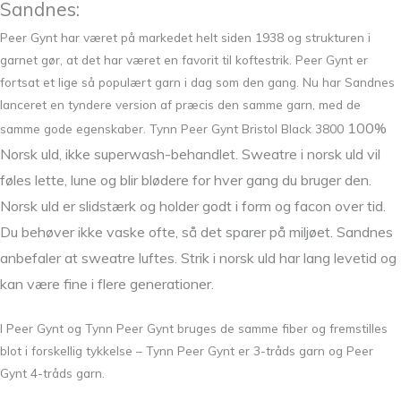
Sandnes:
Peer Gynt har været på markedet helt siden 1938 og strukturen i
garnet gør, at det har været en favorit til koftestrik. Peer Gynt er
fortsat et lige så populært garn i dag som den gang. Nu har Sandnes
lanceret en tyndere version af præcis den samme garn, med de
100%
samme gode egenskaber. Tynn Peer Gynt Bristol Black 3800
Norsk uld, ikke superwash-behandlet. Sweatre i norsk uld vil
føles lette, lune og blir blødere for hver gang du bruger den.
Norsk uld er slidstærk og holder godt i form og facon over tid.
Du behøver ikke vaske ofte, så det sparer på miljøet. Sandnes
anbefaler at sweatre luftes. Strik i norsk uld har lang levetid og
kan være fine i flere generationer.
I Peer Gynt og Tynn Peer Gynt bruges de samme fiber og fremstilles
blot i forskellig tykkelse – Tynn Peer Gynt er 3-tråds garn og Peer
Gynt 4-tråds garn.