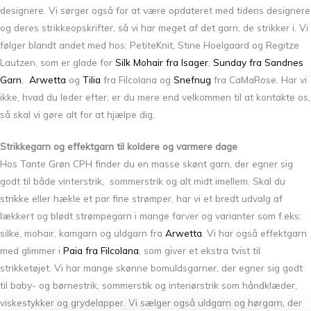
designere. Vi sørger også for at være opdateret med tidens designere
og deres strikkeopskrifter, så vi har meget af det garn, de strikker i. Vi
følger blandt andet med hos: PetiteKnit, Stine Hoelgaard og Regitze
Lautzen, som er glade for
Silk Mohair fra Isager
,
Sunday fra Sandnes
Garn
,
Arwetta
og
Tilia
fra Filcolana og
Snefnug
fra CaMaRose. Har vi
ikke, hvad du leder efter, er du mere end velkommen til at kontakte os,
så skal vi gøre alt for at hjælpe dig.
Strikkegarn og effektgarn til koldere og varmere dage
Hos Tante Grøn CPH finder du en masse skønt garn, der egner sig
godt til både vinterstrik, sommerstrik og alt midt imellem. Skal du
strikke eller hækle et par fine strømper, har vi et bredt udvalg af
lækkert og blødt strømpegarn i mange farver og varianter som f.eks:
silke, mohair, kamgarn og uldgarn fra
Arwetta
. Vi har også effektgarn
med glimmer i
Paia fra Filcolana
, som giver et ekstra tvist til
strikketøjet. Vi har mange skønne bomuldsgarner, der egner sig godt
til baby- og børnestrik, sommerstik og interiørstrik som håndklæder,
viskestykker og grydelapper. Vi sælger også uldgarn og hørgarn, der