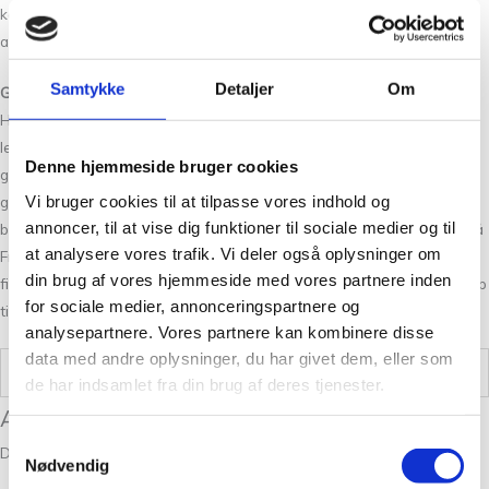
kan bruges til at strikke en lækker sweater, vest eller bluse, som kan
anvendes til de lune sommeraftener eller koldere vinderdage.
Samtykke
Detaljer
Om
God service og hurtig levering, når du bestiller strikkegarn online
Hos Tante Grøn CPH kan du altid forvente god service og en hurtig
levering, når du bestiller i vores webshop. Det er uanset om du køber
Denne hjemmeside bruger cookies
garn, brugskunst eller strikke- og hækletilbehør. Du finder også tit
Vi bruger cookies til at tilpasse vores indhold og
gode tilbud på udvalgte garnmærker. Vi bestræber os på at give den
annoncer, til at vise dig funktioner til sociale medier og til
bedste kundeoplevelse både online, men også i vores fysiske butik på
at analysere vores trafik. Vi deler også oplysninger om
Frederiksberg. Det er et sted, hvor du finder nye produkter, du ikke
din brug af vores hjemmeside med vores partnere inden
finder andre steder og kan få gode råd og strik om hækling eller hjælp
for sociale medier, annonceringspartnere og
til dit næste strikkeprojekt.
analysepartnere. Vores partnere kan kombinere disse
data med andre oplysninger, du har givet dem, eller som
Vægt
,05 kg
de har indsamlet fra din brug af deres tjenester.
Anmeldelser
Samtykkevalg
Der er endnu ikke nogle anmeldelser.
Nødvendig