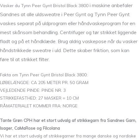
i maskine anbefaler
Vasker du Tynn Peer Gynt Bristol Black 3800
Sandnes at alle uldsweatre i Peer Gynt og Tynn Peer Gynt
vaskes separat på uldprogram eller håndvaskeprogram for en
mest skånsom behandling. Centrifuger og tør strikket liggende
fladt og på et håndklæde. Brug aldrig vaskepose når du vasker
håndstrikkede sweatre i uld. Dette skaber friktion, som kan
føre til at strikket filter.
Fakta om Tynn Peer Gynt Bristol Black 3800:
LØBELÆNGDE: CA 205 METER PR. 50 GRAM
VEJLEDENDE PINDE: PINDE NR. 3
STRIKKEFASTHED: 27 MASKER = 10 CM
RÅMATERIALET KOMMER FRA: NORGE
Tante Grøn CPH har et stort udvalg af strikkegarn fra Sandnes Garn,
Isager, CaMaRose og Filcolana
Vi har et stort udvalg af strikkegarner fra mange danske og nordiske