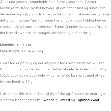
Åse Lund Jensen i samarbejde med Skive Uldspinderi. Garnet
består af tre tråde, hvilket betyder, at det det et fast og rundt garn,
der egner sig rigtig godt til strukturstrikninger. Strukturen ses tydeligt i
dette garn. Jensen Yarn fra Isager har en utrolig god holdbarhed og
slides smukt på samme måde som Tvinni. Grundet dette anbefaler vi
det især til sweatre, der bruges udendørs og til fritidsbrug.
Materiale:
100% uld
Løbelængde:
125 m pr. 50g
Hvert fed er på 50 g og der lægges 2 fed i hver banderole = 100 g.
Når man tager banderolen af, er det let at dele de to fed = 2 x 50 g.
I både butik og netbutik deler vi gerne, så du kan nøjes med ét fed,
hvis du bestiller 50 g.
Hvis du kan lide Jensen Yarn vil du måske også kunne de andre garner
vi har fra Isager som f.eks.
Alpaca 3
,
Tweed
og
Highland Wool
.