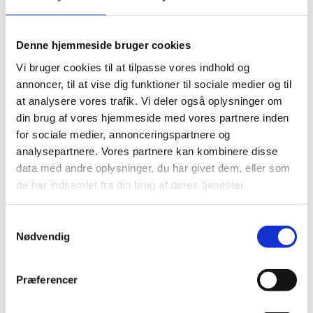
Isager Jensen Yarn 58 – 50g
kr.
74,00
Tilføj til kurv
Denne hjemmeside bruger cookies
Vi bruger cookies til at tilpasse vores indhold og
Isager Jensen Yarn i 100% uld - 50 gr
annoncer, til at vise dig funktioner til sociale medier og til
Isager Jensen Yarn 6s – 50g
at analysere vores trafik. Vi deler også oplysninger om
kr.
70,00
Tilføj til kurv
din brug af vores hjemmeside med vores partnere inden
for sociale medier, annonceringspartnere og
analysepartnere. Vores partnere kan kombinere disse
Isager Jensen Yarn i 100% uld - 50 gr
data med andre oplysninger, du har givet dem, eller som
Isager Jensen Yarn 28 – 50g
de har indsamlet fra din brug af deres tjenester.
kr.
74,00
Tilføj til kurv
Samtykkevalg
Isager Jensen Yarn i 100% uld - 50 gr
Nødvendig
Isager Jensen Yarn 54 – 50g
Præferencer
kr.
74,00
Tilføj til kurv