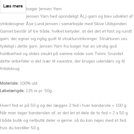
Læs mere
Isager Jensen Yarn
Jensen Yarn hed oprindeligt ÅLJ-garn og blev udviklet af
strikdesigner Åse Lund Jensen i samarbejde med Skive Uldspinderi.
Garnet består af tre tråde, hvilket betyder, at det det et fast og rundt
garn, der egner sig rigtig godt til strukturstrikninger. Strukturen ses
tydeligt i dette garn. Jensen Yarn fra Isager har en utrolig god
holdbarhed og slides smukt på samme måde som Tvinni. Grundet
dette anbefaler vi det især til sweatre, der bruges udendørs og til
fritidsbrug.
Materiale:
100% uld
Løbelængde:
125 m pr. 50g
Hvert fed er på 50 g og der lægges 2 fed i hver banderole = 100 g.
Når man tager banderolen af, er det let at dele de to fed = 2 x 50 g.
I både butik og netbutik deler vi gerne, så du kan nøjes med ét fed,
hvis du bestiller 50 g.