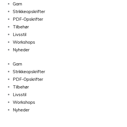
Isager
Garn
Jensen
Strikkeopskrifter
Yarn
PDF-Opskrifter
23S
Tilbehør
-
Livsstil
50g
Workshops
antal
Nyheder
Garn
Strikkeopskrifter
PDF-Opskrifter
Tilbehør
Livsstil
Workshops
Nyheder