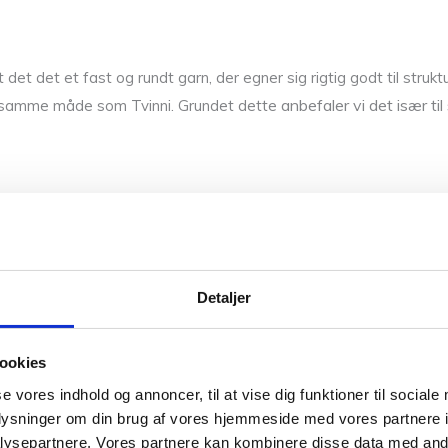
 det det et fast og rundt garn, der egner sig rigtig godt til strukt
anbefaler vi det især til
på samme måde som Tvinni. Grundet dette
e garner vi har fra Isager som f.eks.
Alpaca 3
,
Trio
,
Tweed
og
H
Detaljer
0,05 kg
ookies
Vær den første til 
se vores indhold og annoncer, til at vise dig funktioner til sociale
oplysninger om din brug af vores hjemmeside med vores partnere i
Din e-mailadresse vil ikke blive 
ysepartnere. Vores partnere kan kombinere disse data med andr