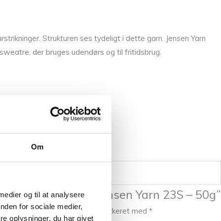
urstrikninger. Strukturen ses tydeligt i dette garn. Jensen Yarn
 sweatre, der bruges udendørs og til fritidsbrug.
ighland Wool
.
Om
at anmelde “Isager Jensen Yarn 23S – 50g”
 medier og til at analysere
nden for sociale medier,
publiceret.
Krævede felter er markeret med
*
e oplysninger, du har givet