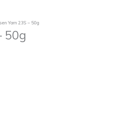
nsen Yarn 23S – 50g
– 50g