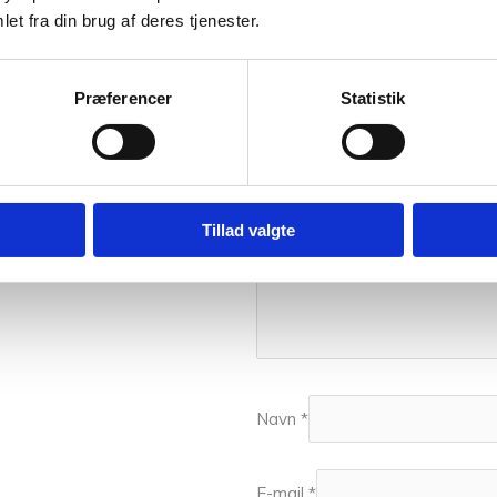
et fra din brug af deres tjenester.
Din bedømmelse
Din anmeldelse
*
Præferencer
Statistik
Tillad valgte
Navn
*
E-mail
*