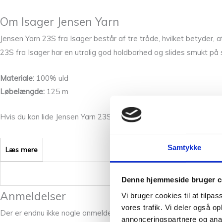
Om Isager Jensen Yarn
Jensen Yarn 23S fra Isager består af tre tråde, hvilket betyder, at
23S fra Isager har en utrolig god holdbarhed og slides smukt 
Materiale:
100% uld
Løbelængde:
125 m
Hvis du kan lide Jensen Yarn 23S vil du måske også kunne de andr
Samtykke
Læs mere
Vægt
Denne hjemmeside bruger c
Anmeldelser
Vi bruger cookies til at tilpas
vores trafik. Vi deler også 
Der er endnu ikke nogle anmeldelser.
annonceringspartnere og anal