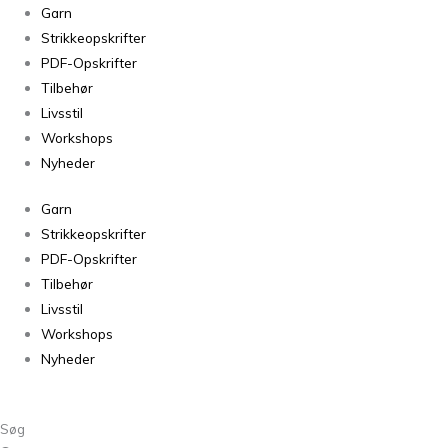
Isager
Garn
Jensen
Strikkeopskrifter
Yarn
PDF-Opskrifter
100
Tilbehør
-
Livsstil
50g
Workshops
antal
Nyheder
Garn
Strikkeopskrifter
PDF-Opskrifter
Tilbehør
Livsstil
Workshops
Nyheder
Søg