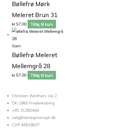
Bøllefrø Mørk
Meleret Brun 31
kr.
57,00
Tilføj til kurv
Garn
Bøllefrø Meleret
Mellemgrå 28
kr.
57,00
Tilføj til kurv
Christian Winthers Vej 2
DK-1860 Frederiksberg
+45 31382404
salg@tantegroencph.dk
CVR 46618637