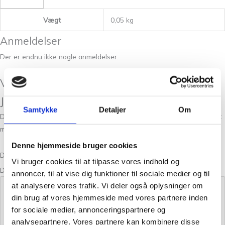
Vægt
0,05 kg
Anmeldelser
Der er endnu ikke nogle anmeldelser.
Vær den første til at anmelde “Isager
Jensen Yarn 100 – 50g”
Samtykke
Detaljer
Om
Din e-mailadresse vil ikke blive publiceret.
Krævede felter er markeret
med
*
Denne hjemmeside bruger cookies
Din bedømmelse
Vi bruger cookies til at tilpasse vores indhold og
Din anmeldelse
*
annoncer, til at vise dig funktioner til sociale medier og til
at analysere vores trafik. Vi deler også oplysninger om
din brug af vores hjemmeside med vores partnere inden
for sociale medier, annonceringspartnere og
analysepartnere. Vores partnere kan kombinere disse