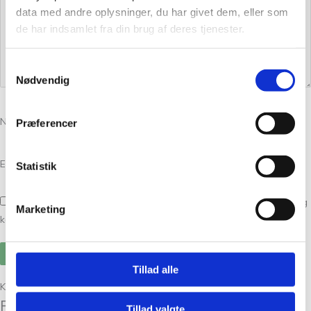
data med andre oplysninger, du har givet dem, eller som
de har indsamlet fra din brug af deres tjenester.
Samtykkevalg
Nødvendig
Navn
*
Præferencer
E-mail
*
Statistik
Gem mit navn, mail og websted i denne browser til næste gang jeg
Marketing
kommenterer.
Tillad alle
Kunder købte også
Relaterede varer
Tillad valgte