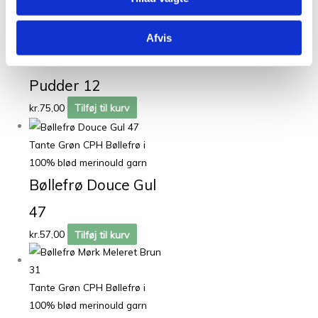
Garn
Afvis
Havblik Mørk
Pudder 12
kr.
75,00
Tilføj til kurv
Tante Grøn CPH Bøllefrø i
100% blød merinould garn
Bøllefrø Douce Gul
47
kr.
57,00
Tilføj til kurv
Tante Grøn CPH Bøllefrø i
100% blød merinould garn