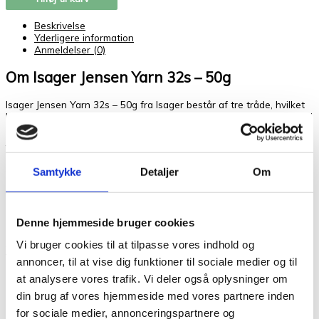
Beskrivelse
Yderligere information
Anmeldelser (0)
Om Isager Jensen Yarn 32s – 50g
Isager Jensen Yarn 32s – 50g fra Isager består af tre tråde, hvilket
betyder, at det det et fast og rundt garn, der egner sig rigtig godt til
strukturstrikninger. Strukturen ses tydeligt i dette garn. Isager
Jensen Yarn fra Isager har en utrolig god holdbarhed og slides
anbefaler vi det
smukt på samme måde som Tvinni. Grundet dette
især til sweatre, der bruges udendørs og til fritidsbrug.
Samtykke
Detaljer
Om
Materiale:
100% uld
Løbelængde:
125 m
Denne hjemmeside bruger cookies
Hvis du kan lide Isager Jensen Yarn 32s – 50g vil du måske også
kunne de andre garner vi har fra Isager som f.eks.
Alpaca 3
,
Vi bruger cookies til at tilpasse vores indhold og
Trio
,
Tweed
og
Highland Wool
.
annoncer, til at vise dig funktioner til sociale medier og til
Læs mere
at analysere vores trafik. Vi deler også oplysninger om
Kunder købte også
din brug af vores hjemmeside med vores partnere inden
Relaterede varer
for sociale medier, annonceringspartnere og