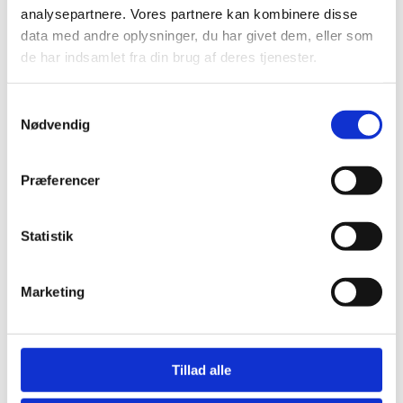
analysepartnere. Vores partnere kan kombinere disse
data med andre oplysninger, du har givet dem, eller som
Garn
de har indsamlet fra din brug af deres tjenester.
Havblik Mørk Rød
54
Samtykkevalg
Nødvendig
kr.
75,00
Tilføj til kurv
Garn
Præferencer
Havblik Mørk
Pudder 12
Statistik
kr.
75,00
Tilføj til kurv
Marketing
Tante Grøn CPH Bøllefrø i
100% blød merinould garn
Bøllefrø Lys Grå
Tillad alle
Meleret 01