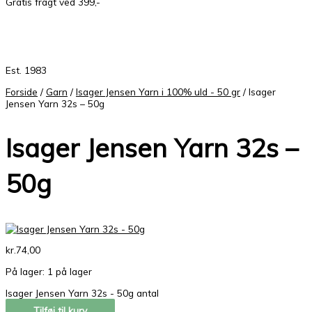
Gratis fragt ved 399,-
Est. 1983
Forside
/
Garn
/
Isager Jensen Yarn i 100% uld - 50 gr
/ Isager
Jensen Yarn 32s – 50g
Isager Jensen Yarn 32s –
50g
kr.
74,00
På lager:
1 på lager
Isager Jensen Yarn 32s - 50g antal
Tilføj til kurv