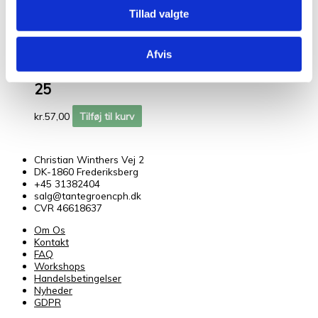
kr.
57,00
Tilføj til kurv
Tillad valgte
Tante Grøn CPH Bøllefrø i
100% blød merinould garn
Afvis
Bøllefrø Marcipan
25
kr.
57,00
Tilføj til kurv
Christian Winthers Vej 2
DK-1860 Frederiksberg
+45 31382404
salg@tantegroencph.dk
CVR 46618637
Om Os
Kontakt
FAQ
Workshops
Handelsbetingelser
Nyheder
GDPR