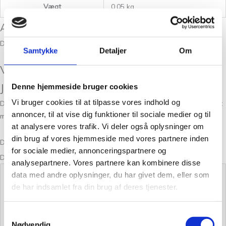
Vægt
0,05 kg
Anmeldelser
Der er endnu ikke nogle anmeldelser.
Samtykke
Detaljer
Om
Vær den første til at anmelde “Isager
Jensen Yarn 88 – 50g”
Denne hjemmeside bruger cookies
Vi bruger cookies til at tilpasse vores indhold og
Din e-mailadresse vil ikke blive publiceret.
Krævede felter er markeret
annoncer, til at vise dig funktioner til sociale medier og til
med
*
at analysere vores trafik. Vi deler også oplysninger om
din brug af vores hjemmeside med vores partnere inden
Din bedømmelse
for sociale medier, annonceringspartnere og
Din anmeldelse
*
analysepartnere. Vores partnere kan kombinere disse
data med andre oplysninger, du har givet dem, eller som
de har indsamlet fra din brug af deres tjenester.
Samtykkevalg
Nødvendig