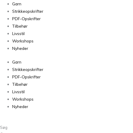
Isager
Garn
Jensen
Strikkeopskrifter
Yarn
PDF-Opskrifter
88
Tilbehør
-
Livsstil
50g
Workshops
antal
Nyheder
Garn
Strikkeopskrifter
PDF-Opskrifter
Tilbehør
Livsstil
Workshops
Nyheder
Søg