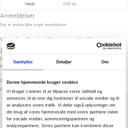
Vægt
0,05 kg
Anmeldelser
Der er endnu ikke nogle anmeldelser.
Vær den første til at anmelde “Isager
Jensen Yarn 42 – 50g”
Din e-mailadresse vil ikke blive publiceret.
Krævede felter er markeret
Samtykke
Detaljer
Om
med
*
Din bedømmelse
Denne hjemmeside bruger cookies
Din anmeldelse
*
Vi bruger cookies til at tilpasse vores indhold og
annoncer, til at vise dig funktioner til sociale medier og til
at analysere vores trafik. Vi deler også oplysninger om
din brug af vores hjemmeside med vores partnere inden
for sociale medier, annonceringspartnere og
analysepartnere. Vores partnere kan kombinere disse