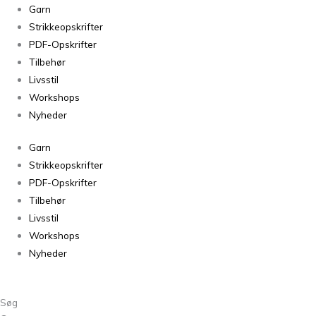
Isager
Garn
Jensen
Strikkeopskrifter
Yarn
PDF-Opskrifter
42
Tilbehør
-
Livsstil
50g
Workshops
antal
Nyheder
Garn
Strikkeopskrifter
PDF-Opskrifter
Tilbehør
Livsstil
Workshops
Nyheder
Søg