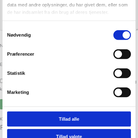
data med andre oplysninger, du har givet dem, eller som
de har indsamlet fra din brug af deres tjenester.
Samtykkevalg
Nødvendig
Navn
*
Præferencer
E-mail
*
Statistik
Gem mit navn, mail og websted i denne browser til næste gang jeg
kommenterer.
Marketing
Kunder købte også
Tillad alle
Relaterede varer
Tillad valgte