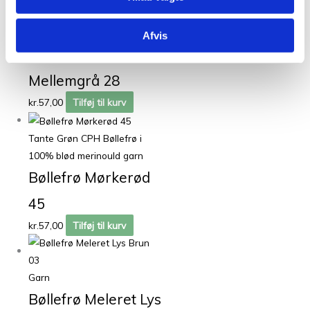
Garn
Afvis
Bøllefrø Meleret
Mellemgrå 28
kr.
57,00
Tilføj til kurv
Tante Grøn CPH Bøllefrø i
100% blød merinould garn
Bøllefrø Mørkerød
45
kr.
57,00
Tilføj til kurv
Garn
Bøllefrø Meleret Lys