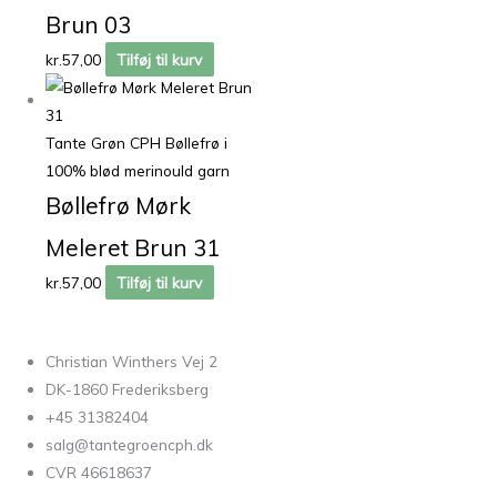
Brun 03
kr.
57,00
Tilføj til kurv
Tante Grøn CPH Bøllefrø i
100% blød merinould garn
Bøllefrø Mørk
Meleret Brun 31
kr.
57,00
Tilføj til kurv
Christian Winthers Vej 2
DK-1860 Frederiksberg
+45 31382404
salg@tantegroencph.dk
CVR 46618637