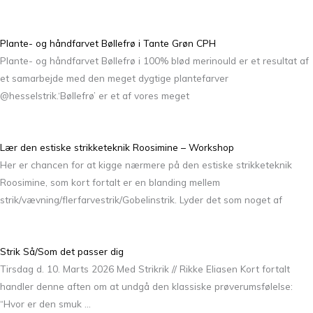
Plante- og håndfarvet Bøllefrø i Tante Grøn CPH
Plante- og håndfarvet Bøllefrø i 100% blød merinould er et resultat af
et samarbejde med den meget dygtige plantefarver
@hesselstrik.‘Bøllefrø’ er et af vores meget
Lær den estiske strikketeknik Roosimine – Workshop
Her er chancen for at kigge nærmere på den estiske strikketeknik
Roosimine, som kort fortalt er en blanding mellem
strik/vævning/flerfarvestrik/Gobelinstrik. Lyder det som noget af
Strik Så/Som det passer dig
Tirsdag d. 10. Marts 2026 Med Strikrik // Rikke Eliasen Kort fortalt
handler denne aften om at undgå den klassiske prøverumsfølelse:
“Hvor er den smuk …