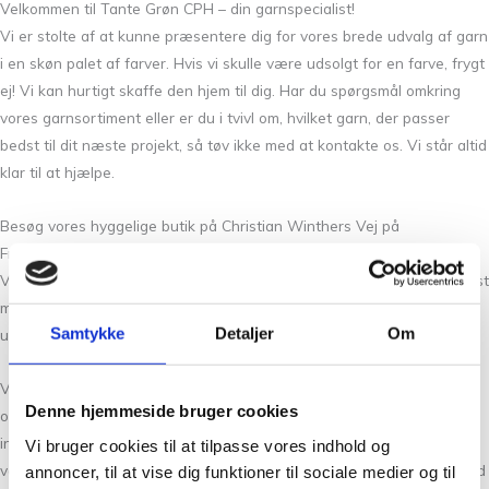
Velkommen til Tante Grøn CPH – din garnspecialist!
Vi er stolte af at kunne præsentere dig for vores brede udvalg af garn
i en skøn palet af farver. Hvis vi skulle være udsolgt for en farve, frygt
ej! Vi kan hurtigt skaffe den hjem til dig. Har du spørgsmål omkring
vores garnsortiment eller er du i tvivl om, hvilket garn, der passer
bedst til dit næste projekt, så tøv ikke med at kontakte os. Vi står altid
klar til at hjælpe.
Besøg vores hyggelige butik på Christian Winthers Vej på
Frederiksberg, hvor du kan se og mærke garnet med egne fingre.
Vores personale står klar med personlig betjening, så du får den bedst
mulige oplevelse. Kan du ikke komme forbi butikken, kan du altid
Samtykke
Detaljer
Om
udforske vores udvalg på vores hjemmeside
her
.
Vi opdaterer løbende med spændende nyheder og nyttige tips
Denne hjemmeside bruger cookies
omkring strikning og hækling, så du altid er velinformet. Er du
interesseret i at lære mere og udvikle dine færdigheder, så er du
Vi bruger cookies til at tilpasse vores indhold og
velkommen til at deltage i vores workshops. Disse finder primært sted
annoncer, til at vise dig funktioner til sociale medier og til