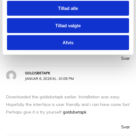
BETANOCASINO
Tillad alle
JANUAR 4, 2026 KL. 10:53 PM
Tillad valgte
Betanocasino is where its at! Great bonuses and promotions
going on all the time like at
betanocasino
. The platform’s easy
Afvis
to use too. No complaints from me. Just winnings!
Svar
GOLDSBETAPK
JANUAR 6, 2026 KL. 10:08 PM
Downloaded the goldsbetapk earlier. Installation was easy.
Hopefully the interface is user friendly and i can have some fun!
Perhaps give it a try yourself
goldsbetapk
.
Svar