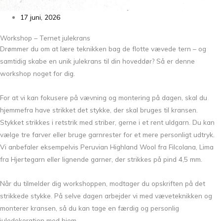
17 juni, 2026
Workshop – Ternet julekrans
Drømmer du om at lære teknikken bag de flotte vævede tern – og
samtidig skabe en unik julekrans til din hoveddør? Så er denne
workshop noget for dig.
For at vi kan fokusere på vævning og montering på dagen, skal du
hjemmefra have strikket det stykke, der skal bruges til kransen.
Stykket strikkes i retstrik med striber, gerne i et rent uldgarn. Du kan
vælge tre farver eller bruge garnrester for et mere personligt udtryk.
Vi anbefaler eksempelvis Peruvian Highland Wool fra Filcolana, Lima
fra Hjertegarn eller lignende garner, der strikkes på pind 4,5 mm.
Når du tilmelder dig workshoppen, modtager du opskriften på det
strikkede stykke. På selve dagen arbejder vi med væveteknikken og
monterer kransen, så du kan tage en færdig og personlig
juledekoration med hjem.