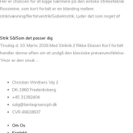
Her er chancen for at kigge nærmere på den estiske strikketeknik
Roosimine, som kort fortalt er en blanding mellem
strik/vævning/flerfarvestrik/Gobelinstrik. Lyder det som noget af
Strik Så/Som det passer dig
Tirsdag d. 10. Marts 2026 Med Strikrik // Rikke Eliasen Kort fortalt
handler denne aften om at undgå den klassiske prøverumsfølelse:
“Hvor er den smuk …
Christian Winthers Vej 2
DK-1860 Frederiksberg
+45 31382404
salg@tantegroencph.dk
CVR 46618637
Om Os
Kontakt