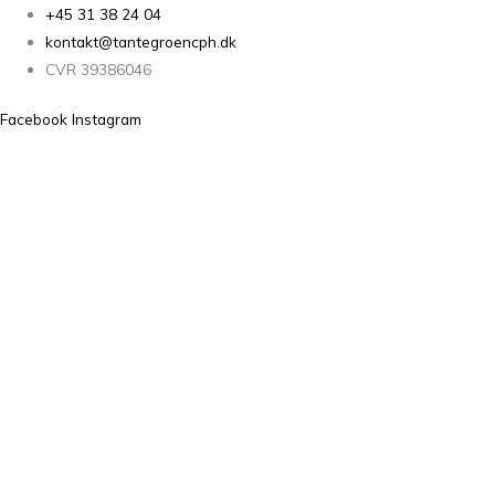
+45 31 38 24 04
kontakt@tantegroencph.dk
CVR 39386046
Facebook
Instagram
Tante Grøn CPH® All Rights Reserved
0