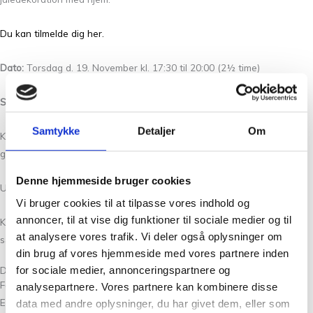
Du kan tilmelde dig her.
Dato:
Torsdag d. 19. November kl. 17:30 til 20:00 (2½ time)
Sted:
Tante Grøn Cph, Christian Winthersvej 2, 2000 Frederiksberg
Samtykke
Detaljer
Om
Kursisterne medbringer: Det lange retstrikkede stykke og resten af
garnet, en stoppenål (stor nål uden spids) og en saks.
Denne hjemmeside bruger cookies
Underviser medbringer: Flamingokranse
Vi bruger cookies til at tilpasse vores indhold og
annoncer, til at vise dig funktioner til sociale medier og til
Køb af billet er bindende. Bliver du forhindret i at deltage, kan du evt.
at analysere vores trafik. Vi deler også oplysninger om
sælge din billet videre, blot du give mig besked herom på stihj@sol.dk
din brug af vores hjemmeside med vores partnere inden
for sociale medier, annonceringspartnere og
Del:
Facebook
analysepartnere. Vores partnere kan kombinere disse
Email
data med andre oplysninger, du har givet dem, eller som