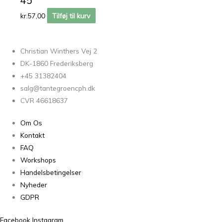
45
kr.
57,00
Tilføj til kurv
Christian Winthers Vej 2
DK-1860 Frederiksberg
+45 31382404
salg@tantegroencph.dk
CVR 46618637
Om Os
Kontakt
FAQ
Workshops
Handelsbetingelser
Nyheder
GDPR
Facebook
Instagram