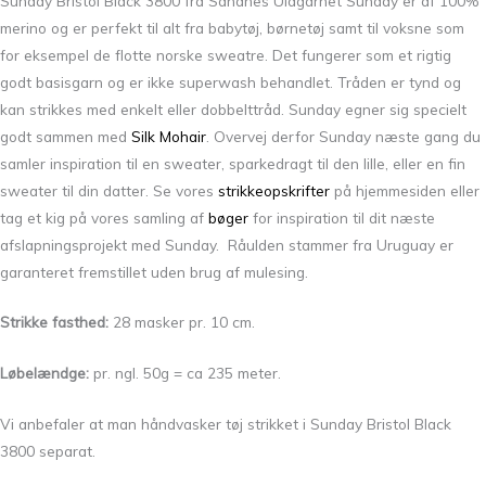
Sunday Bristol Black 3800 fra Sandnes Uldgarnet Sunday er af 100%
merino og er perfekt til alt fra babytøj, børnetøj samt til voksne som
for eksempel de flotte norske sweatre. Det fungerer som et rigtig
godt basisgarn og er ikke superwash behandlet. Tråden er tynd og
kan strikkes med enkelt eller dobbelttråd. Sunday egner sig specielt
godt sammen med
Silk Mohair
. Overvej derfor Sunday næste gang du
samler inspiration til en sweater, sparkedragt til den lille, eller en fin
sweater til din datter. Se vores
strikkeopskrifter
på hjemmesiden eller
tag et kig på vores samling af
bøger
for inspiration til dit næste
afslapningsprojekt med Sunday. Råulden stammer fra Uruguay er
garanteret fremstillet uden brug af mulesing.
Strikke fasthed:
28 masker pr. 10 cm.
Løbelændge:
pr. ngl. 50g = ca 235 meter.
Vi anbefaler at man håndvasker tøj strikket i Sunday Bristol Black
3800 separat.