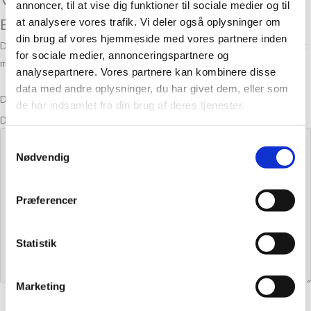
annoncer, til at vise dig funktioner til sociale medier og til
Bristol Black 3800”
at analysere vores trafik. Vi deler også oplysninger om
din brug af vores hjemmeside med vores partnere inden
Din e-mailadresse vil ikke blive publiceret.
Krævede felter er markeret
for sociale medier, annonceringspartnere og
med
*
analysepartnere. Vores partnere kan kombinere disse
data med andre oplysninger, du har givet dem, eller som
Din bedømmelse
de har indsamlet fra din brug af deres tjenester.
Din anmeldelse
*
Samtykkevalg
Nødvendig
Præferencer
Statistik
Marketing