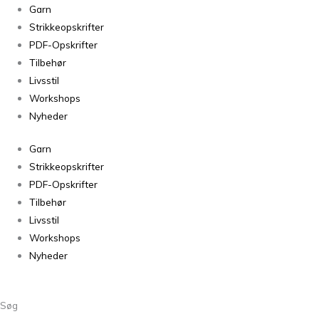
Sunday
Garn
Bristol
Strikkeopskrifter
Black
PDF-Opskrifter
3800
Tilbehør
antal
Livsstil
Workshops
Nyheder
Garn
Strikkeopskrifter
PDF-Opskrifter
Tilbehør
Livsstil
Workshops
Nyheder
Søg