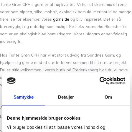
Tante Grøn CPH’s garn er af høj kvalitet. Vi har et skønt mix af rene
varer som alpaca, silke, mohair, økologisk bomuld, merinould og mange
flere, se for eksempel vores
garnside
og bliv inspireret. Det er så
bæredygtigt og naturligt som muligt. Se f.eks. vores Bio Blomsterfrø,
som er en økologisk blød bomuldsgarn. Vores uldgarn er selvfølgelig
mulesing fri.
Hos Tante Grøn CPH har vi et stort udvalg fra Sandnes Garn, og
hjælper dig gerne med at sætte farver sammen til dit næste projekt.
Du er altid velkommen i vores butik på Frederiksberg hvis du vil have
syn for sagen og mærke Sunday mellem fingrene. Vi står klar med et
smil og stræber altid efter den bedste betjening.
Vægt
0,05 kg
Samtykke
Detaljer
Om
Anmeldelser
Der er endnu ikke nogle anmeldelser.
Denne hjemmeside bruger cookies
Vi bruger cookies til at tilpasse vores indhold og
Vær den første til at anmelde “Sunday