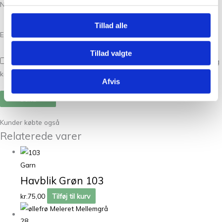
Navn
*
Tillad alle
E-mail
*
Tillad valgte
Gem mit navn, mail og websted i denne browser til næste gang jeg
kommenterer.
Afvis
Kunder købte også
Relaterede varer
Garn
Havblik Grøn 103
kr.
75,00
Tilføj til kurv