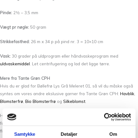
Pinde:
2½ – 3,5 mm
Vægt pr nøgle:
50 gram
Strikkefasthed:
26 m x 34 p på pind nr. 3 = 10×10 cm
Vask:
30 grader på uldprogram eller håndvaskeprogram med
uldvaskemiddel
. Let centrifugering og lad det ligge tørre.
Mere fra Tante Grøn CPH
Hvis du er glad for Bøllefrø Lys Grå Meleret 01, så vil du måske også
syntes om vores andre ekslusive garner fra Tante Grøn CPH:
Havblik
,
Blomsterfrø
,
Bio Blomsterfrø
og
Silkeblomst
.
Hos Tante Grøn CPH har vi et stort udvalg af garner i mange skønne
farver. Så hvis du vil have syn for sagen og mærke garnet mellem
fingrene, så kom forbi vores butik på Christian Winthers Vej 2. Vi
Samtykke
Detaljer
Om