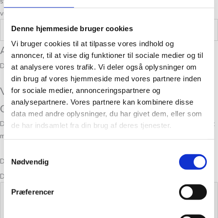
stræber altid efter en personlig og nøje vejledning så du er på sikker
vej med dine fremtidige strikkeeventyr.
Denne hjemmeside bruger cookies
Vægt
0,05 kg
Vi bruger cookies til at tilpasse vores indhold og
Anmeldelser
annoncer, til at vise dig funktioner til sociale medier og til
Der er endnu ikke nogle anmeldelser.
at analysere vores trafik. Vi deler også oplysninger om
din brug af vores hjemmeside med vores partnere inden
Vær den første til at anmelde “Bøllefrø Lys
for sociale medier, annonceringspartnere og
analysepartnere. Vores partnere kan kombinere disse
Grå Meleret 01”
data med andre oplysninger, du har givet dem, eller som
Din e-mailadresse vil ikke blive publiceret.
Krævede felter er markeret
de har indsamlet fra din brug af deres tjenester.
med
*
Samtykkevalg
Din bedømmelse
Nødvendig
Din anmeldelse
*
Præferencer