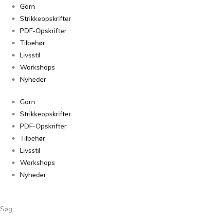
Bøllefrø
Garn
Lys
Strikkeopskrifter
Grå
PDF-Opskrifter
Meleret
Tilbehør
01
Livsstil
antal
Workshops
Nyheder
Garn
Strikkeopskrifter
PDF-Opskrifter
Tilbehør
Livsstil
Workshops
Nyheder
Søg