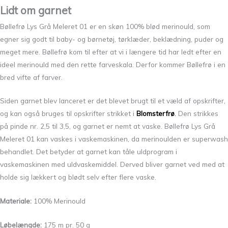
Lidt om garnet
Bøllefrø Lys Grå Meleret 01 er en skøn 100% blød merinould, som
egner sig godt til baby- og børnetøj, tørklæder, beklædning, puder og
meget mere. Bøllefrø kom til efter at vi i længere tid har ledt efter en
ideel merinould med den rette farveskala. Derfor kommer Bøllefrø i en
bred vifte af farver.
Siden garnet blev lanceret er det blevet brugt til et væld af opskrifter,
og kan også bruges til opskrifter strikket i
Blomsterfrø
.
Den strikkes
på pinde nr. 2,5 til 3,5, og garnet er nemt at vaske. Bøllefrø Lys Grå
Meleret 01 kan vaskes i vaskemaskinen, da merinoulden er superwash
behandlet. Det betyder at garnet kan tåle uldprogram i
vaskemaskinen med uldvaskemiddel. Derved bliver garnet ved med at
holde sig lækkert og blødt selv efter flere vaske.
Materiale:
100% Merinould
Løbelængde:
175 m pr. 50 g