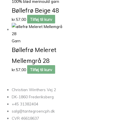
100% blød merinould garn
Bøllefrø Beige 48
kr.
57,00
Tilføj til kurv
Garn
Bøllefrø Meleret
Mellemgrå 28
kr.
57,00
Tilføj til kurv
Christian Winthers Vej 2
DK-1860 Frederiksberg
+45 31382404
salg@tantegroencph.dk
CVR 46618637