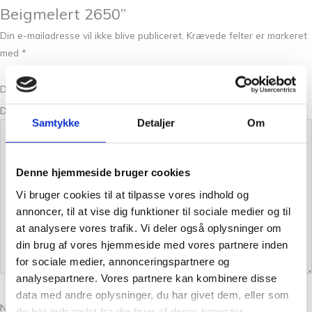
Beigmelert 2650”
Din e-mailadresse vil ikke blive publiceret.
Krævede felter er markeret
med
*
Din bedømmelse
Din anmeldelse
*
Samtykke
Detaljer
Om
Denne hjemmeside bruger cookies
Vi bruger cookies til at tilpasse vores indhold og
annoncer, til at vise dig funktioner til sociale medier og til
at analysere vores trafik. Vi deler også oplysninger om
din brug af vores hjemmeside med vores partnere inden
for sociale medier, annonceringspartnere og
analysepartnere. Vores partnere kan kombinere disse
data med andre oplysninger, du har givet dem, eller som
Navn
*
de har indsamlet fra din brug af deres tjenester.