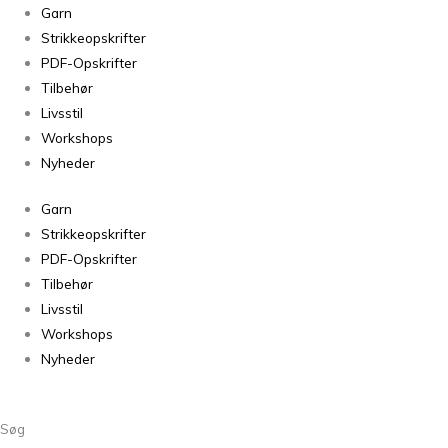
Sunday
Garn
Beigmelert
Strikkeopskrifter
2650
PDF-Opskrifter
antal
Tilbehør
Livsstil
Workshops
Nyheder
Garn
Strikkeopskrifter
PDF-Opskrifter
Tilbehør
Livsstil
Workshops
Nyheder
Søg