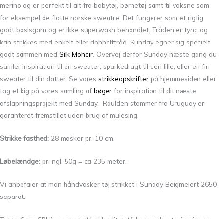
merino og er perfekt til alt fra babytøj, børnetøj samt til voksne som
for eksempel de flotte norske sweatre. Det fungerer som et rigtig
godt basisgarn og er ikke superwash behandlet. Tråden er tynd og
kan strikkes med enkelt eller dobbelttråd. Sunday egner sig specielt
godt sammen med
Silk Mohair
. Overvej derfor Sunday næste gang du
samler inspiration til en sweater, sparkedragt til den lille, eller en fin
sweater til din datter. Se vores
strikkeopskrifter
på hjemmesiden eller
tag et kig på vores samling af
bøger
for inspiration til dit næste
afslapningsprojekt med Sunday. Råulden stammer fra Uruguay er
garanteret fremstillet uden brug af mulesing.
Strikke fasthed:
28 masker pr. 10 cm.
Løbelændge:
pr. ngl. 50g = ca 235 meter.
Vi anbefaler at man håndvasker tøj strikket i Sunday Beigmelert 2650
separat.