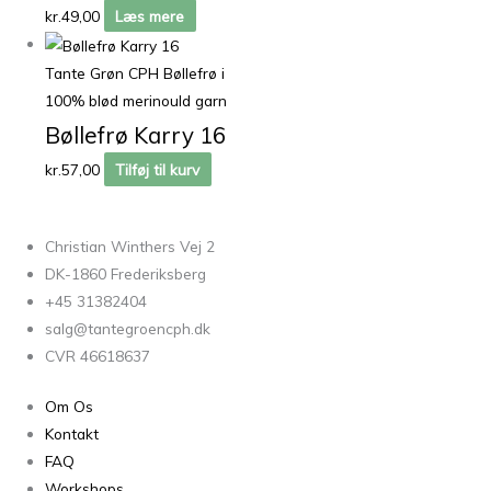
kr.
49,00
Læs mere
Tante Grøn CPH Bøllefrø i
100% blød merinould garn
Bøllefrø Karry 16
kr.
57,00
Tilføj til kurv
Christian Winthers Vej 2
DK-1860 Frederiksberg
+45 31382404
salg@tantegroencph.dk
CVR 46618637
Om Os
Kontakt
FAQ
Workshops