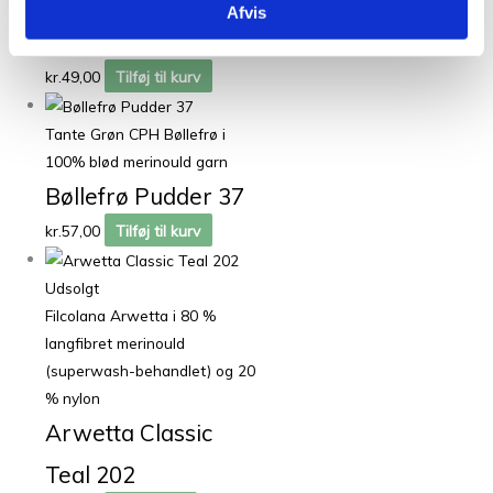
Afvis
Deep Olive 148
kr.
49,00
Tilføj til kurv
Tante Grøn CPH Bøllefrø i
100% blød merinould garn
Bøllefrø Pudder 37
kr.
57,00
Tilføj til kurv
Udsolgt
Filcolana Arwetta i 80 %
langfibret merinould
(superwash-behandlet) og 20
% nylon
Arwetta Classic
Teal 202