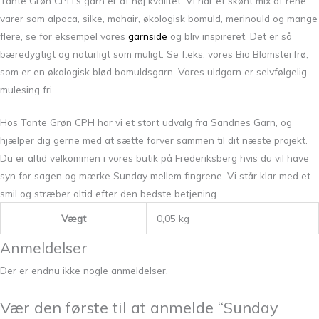
Tante Grøn CPH’s garn er af høj kvalitet. Vi har et skønt mix af rene
varer som alpaca, silke, mohair, økologisk bomuld, merinould og mange
flere, se for eksempel vores
garnside
og bliv inspireret. Det er så
bæredygtigt og naturligt som muligt. Se f.eks. vores Bio Blomsterfrø,
som er en økologisk blød bomuldsgarn. Vores uldgarn er selvfølgelig
mulesing fri.
Hos Tante Grøn CPH har vi et stort udvalg fra Sandnes Garn, og
hjælper dig gerne med at sætte farver sammen til dit næste projekt.
Du er altid velkommen i vores butik på Frederiksberg hvis du vil have
syn for sagen og mærke Sunday mellem fingrene. Vi står klar med et
smil og stræber altid efter den bedste betjening.
Vægt
0,05 kg
Anmeldelser
Der er endnu ikke nogle anmeldelser.
Vær den første til at anmelde “Sunday