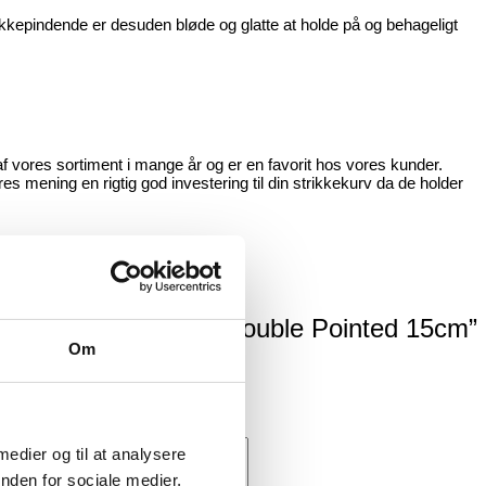
rikkepindende er desuden bløde og glatte at holde på og behageligt
f vores sortiment i mange år og er en favorit hos vores kunder.
s mening en rigtig god investering til din strikkekurv da de holder
e “KnitPro Symfonie Double Pointed 15cm”
Om
ede felter er markeret med
*
 medier og til at analysere
nden for sociale medier,