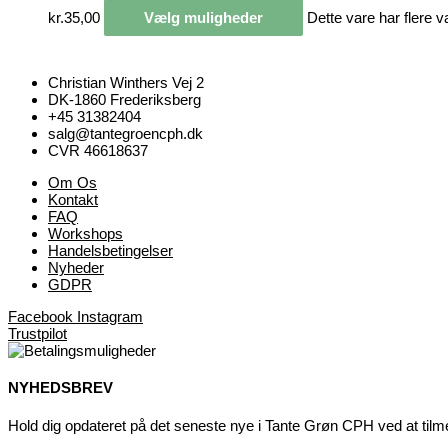
kr.
35,00
Vælg muligheder
Dette vare har flere 
Christian Winthers Vej 2
DK-1860 Frederiksberg
+45 31382404
salg@tantegroencph.dk
CVR 46618637
Om Os
Kontakt
FAQ
Workshops
Handelsbetingelser
Nyheder
GDPR
Facebook
Instagram
Trustpilot
NYHEDSBREV
Hold dig opdateret på det seneste nye i Tante Grøn CPH ved at tilmeld