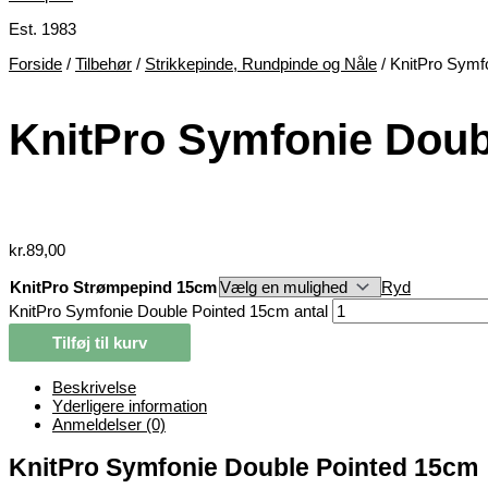
Est. 1983
Forside
/
Tilbehør
/
Strikkepinde, Rundpinde og Nåle
/ KnitPro Symf
KnitPro Symfonie Doub
kr.
89,00
KnitPro Strømpepind 15cm
Ryd
KnitPro Symfonie Double Pointed 15cm antal
Tilføj til kurv
Beskrivelse
Yderligere information
Anmeldelser (0)
KnitPro Symfonie Double Pointed 15cm