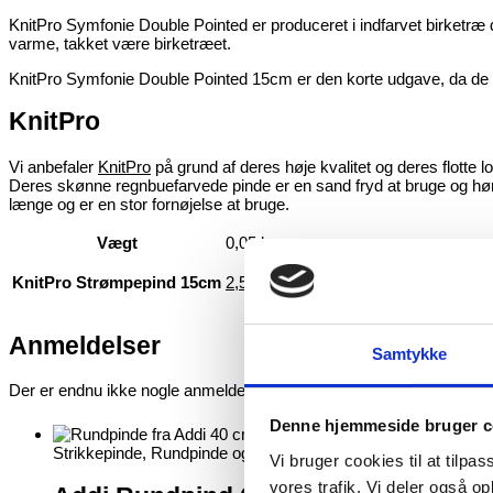
KnitPro Symfonie Double Pointed er produceret i indfarvet birketræ d
varme, takket være birketræet.
KnitPro Symfonie Double Pointed 15cm er den korte udgave, da d
KnitPro
Vi anbefaler
KnitPro
på grund af deres høje kvalitet og deres flotte
Deres skønne regnbuefarvede pinde er en sand fryd at bruge og hører 
længe og er en stor fornøjelse at bruge.
Vægt
0,05 kg
KnitPro Strømpepind 15cm
2,5mm
,
3mm
Kunder købte også
Anmeldelser
Samtykke
Relaterede varer
Der er endnu ikke nogle anmeldelser.
Denne hjemmeside bruger c
Strikkepinde, Rundpinde og Nåle
Vi bruger cookies til at tilpas
vores trafik. Vi deler også 