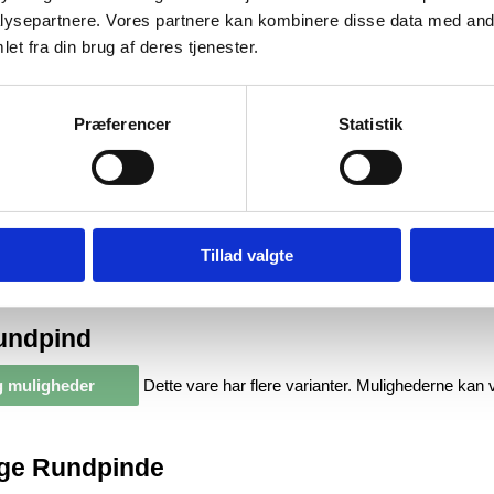
ysepartnere. Vores partnere kan kombinere disse data med andr
et fra din brug af deres tjenester.
ælg
ne kan vælges på
Din anmeldelse
*
Præferencer
Statistik
Navn
*
E-mail
*
ælg
Gem mit navn, mail og websted i denne bro
ne kan vælges på
Tillad valgte
Rundpind
 muligheder
Dette vare har flere varianter. Mulighederne kan
lige Rundpinde