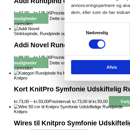
Addi Rundpind 60 cm
annonceringspartnere og anal
dem, eller som de har indsaml
kr.
62,00
–
kr.
135,00
Prisinterval: kr.62,00 til kr.135,00
V
muligheder
Dette vare har flere varianter. Muligheder
varesiden
Samtykkevalg
Nødvendig
Strikkepinde, Rundpinde og Nåle
Addi Novel Rundpinde 80 cm
kr.
88,00
–
kr.
135,00
Prisinterval: kr.88,00 til kr.135,00
V
muligheder
Dette vare har flere varianter. Muligheder
Afvis
varesiden
Knitpro
Kort KnitPro Symfonie Udskiftelig 
kr.
73,00
–
kr.
93,00
Prisinterval: kr.73,00 til kr.93,00
Vælg
Knitpro
Wires til Knitpro Symfonie Udskifte