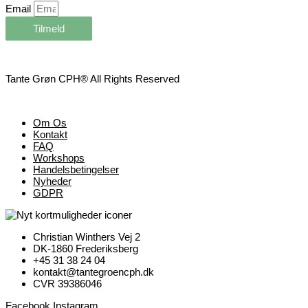
Email
Tilmeld
Tante Grøn CPH® All Rights Reserved
Om Os
Kontakt
FAQ
Workshops
Handelsbetingelser
Nyheder
GDPR
Christian Winthers Vej 2
DK-1860 Frederiksberg
+45 31 38 24 04
kontakt@tantegroencph.dk
CVR 39386046
Facebook
Instagram