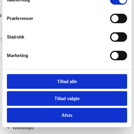
CVR 39386046
Facebook
Instagram
Præferencer
Statistik
Tante Grøn CPH® All Rights Reserved
Marketing
Christian Winthers Vej 2
DK-1860 Frederiksberg
+45 31382404
Tillad alle
salg@tantegroencph.dk
CVR 46618637
Tillad valgte
Om Os
Kontakt
Afvis
FAQ
Workshops