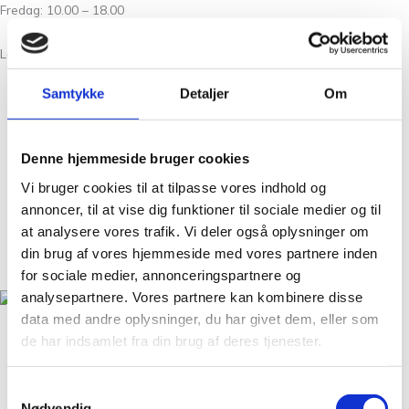
Fredag: 10.00 – 18.00
Lørdag: 10.00 – 15.00
Samtykke
Detaljer
Om
Om Os
Kontakt
Denne hjemmeside bruger cookies
FAQ
Vi bruger cookies til at tilpasse vores indhold og
Workshops
annoncer, til at vise dig funktioner til sociale medier og til
Handelsbetingelser
at analysere vores trafik. Vi deler også oplysninger om
Nyheder
din brug af vores hjemmeside med vores partnere inden
GDPR
for sociale medier, annonceringspartnere og
analysepartnere. Vores partnere kan kombinere disse
data med andre oplysninger, du har givet dem, eller som
Christian Winthers Vej 2
de har indsamlet fra din brug af deres tjenester.
DK-1860 Frederiksberg
+45 31 38 24 04
Samtykkevalg
salg@tantegroencph.dk
Nødvendig