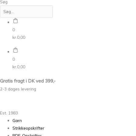
Søg
0
kr.
0,00
0
kr.
0,00
Gratis fragt i DK ved 399,-
2-3 dages levering
Est. 1983
Garn
Strikkeopskrifter
PDF-Opskrifter