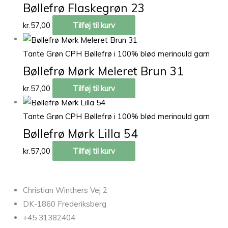
Bøllefrø Flaskegrøn 23
kr.
57,00
Tilføj til kurv
Tante Grøn CPH Bøllefrø i 100% blød merinould garn
Bøllefrø Mørk Meleret Brun 31
kr.
57,00
Tilføj til kurv
Tante Grøn CPH Bøllefrø i 100% blød merinould garn
Bøllefrø Mørk Lilla 54
kr.
57,00
Tilføj til kurv
Christian Winthers Vej 2
DK-1860 Frederiksberg
+45 31382404