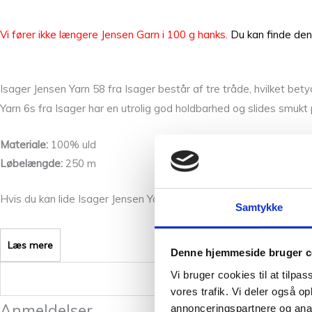
Vi fører ikke længere Jensen Garn i 100 g hanks.
Du kan finde den
Isager Jensen Yarn 58 fra Isager består af tre tråde, hvilket betyde
Yarn 6s fra Isager har en utrolig god holdbarhed og slides smu
Materiale:
100% uld
Løbelængde:
250 m
Hvis du kan lide Isager Jensen Yarn 58 vil du måske også kunne d
Samtykke
Læs mere
Denne hjemmeside bruger c
Vi bruger cookies til at tilpas
Vægt
vores trafik. Vi deler også 
Anmeldelser
annonceringspartnere og anal