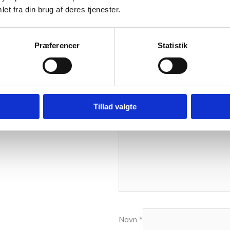
et fra din brug af deres tjenester.
Din e-mailadresse vil ikke blive 
Din bedømmelse
Præferencer
Statistik
Din anmeldelse
*
Tillad valgte
Navn
*