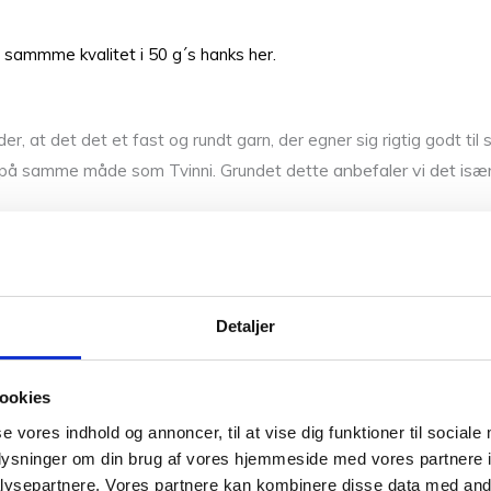
 sammme kvalitet i 50 g´s hanks her.
r, at det det et fast og rundt garn, der egner sig rigtig godt til s
anbefaler vi det især
kt på samme måde som Tvinni. Grundet dette
e andre garner vi har fra Isager som f.eks.
Alpaca 3
,
Trio
,
Twee
Detaljer
ookies
se vores indhold og annoncer, til at vise dig funktioner til sociale
0,05 kg
oplysninger om din brug af vores hjemmeside med vores partnere i
Vær den første til 
ysepartnere. Vores partnere kan kombinere disse data med andr