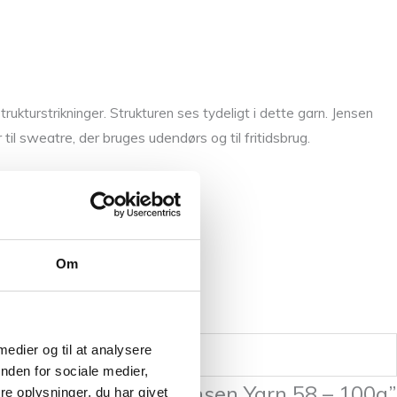
trukturstrikninger. Strukturen ses tydeligt i dette garn. Jensen
 til sweatre, der bruges udendørs og til fritidsbrug.
d
og
Highland Wool
.
Om
 medier og til at analysere
nden for sociale medier,
at anmelde “Isager Jensen Yarn 58 – 100g”
e oplysninger, du har givet