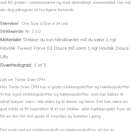
ved 60 grader i vaskemaskine og med almindeligt vaskemiddel. Her må
der dog påregnes et hurtigere farvetab.
Størrelser:
One Size (22cm x 34 cm)
Strikkepinde:
Nr. 3 1/2
Materialer:
Strikker du kun håndklæder må du købe 1 ngl
Havblik Tweed. Farve 03 Douce blå samt 1 ngl Havblik Douce
Lilla.
Sværhedsgrad:
1 af 5
Lidt om Tante Grøn CPH:
Hos Tante Grøn CPH har vi gratis strikkeopskrifter og hækleopskrifter.
Vi har også strikkeopskrifter og hækleopskrifter, som kan købes til
såvel babyer, børn i alle aldre og til damer og herre.
Det kan være en
god måde at få inspiration til et nyt strikke- eller hækleprojekt, hvor du
får en trin-for-trin guide til, hvordan du kommer i gang.
Det gode ved en strikkeopskrift og hækleopskrift er, at der er