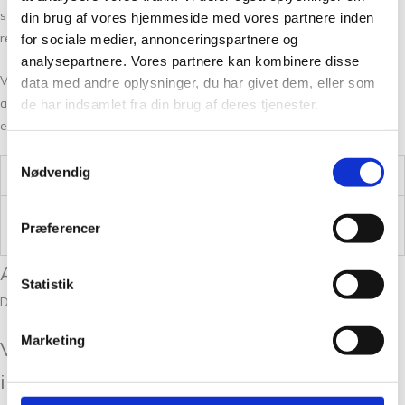
strikkefastheden. Jo mere nøjagtigt du følger opskriften, desto bedre
din brug af vores hjemmeside med vores partnere inden
resultat vil du kunne opnå.
for sociale medier, annonceringspartnere og
analysepartnere. Vores partnere kan kombinere disse
Vi leverer desuden opskrifter til hele landet, hvorfor det ikke er
data med andre oplysninger, du har givet dem, eller som
afgørende, hvor du er bosat henne. Skulle alligevel have spørgsmål
de har indsamlet fra din brug af deres tjenester.
eller mangler rådgivning, er vi ikke længere end et kald væk.
Samtykkevalg
Nødvendig
Vægt
,200 kg
Størrelse
0
Præferencer
Anmeldelser
Statistik
Der er endnu ikke nogle anmeldelser.
Marketing
Vær den første til at anmelde “Håndklæder
i Havblik”