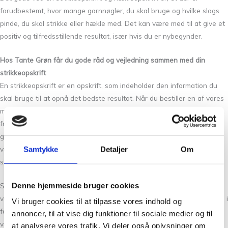
forudbestemt, hvor mange garnnøgler, du skal bruge og hvilke slags
pinde, du skal strikke eller hækle med. Det kan være med til at give et
positiv og tilfredsstillende resultat, især hvis du er nybegynder.
Hos Tante Grøn får du gode råd og vejledning sammen med din
strikkeopskrift
En strikkeopskrift er en opskrift, som indeholder den information du
skal bruge til at opnå det bedste resultat. Når du bestiller en af vores
mange opskrifter står vi inde for at opskriften er korrekt og fører dig
frem til et færdigt produkt. De fleste strikkeentusiaster kan nikke
genkendende til, at det kan være svært at vælge de rette farver. Vi
vejleder gerne om valg af farver og kvaliteter i forhold til den enkelte
Samtykke
Detaljer
Om
strikkeopskrift og hækleopskrift.
Denne hjemmeside bruger cookies
Strikkeopskrifter og hækleopskrifter er som udgangspunkt kun
vejledende, da strikkestil og strikkefasthed kan have en vis betydning i
Vi bruger cookies til at tilpasse vores indhold og
forhold til garnforbrug. Som udgangspunkt bør du følge de oplyste
annoncer, til at vise dig funktioner til sociale medier og til
vejledninger omkring valg af størrelse strikkepinde og overholde
at analysere vores trafik. Vi deler også oplysninger om