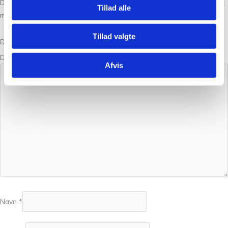
Din e-mailadresse vil ikke blive publiceret.
Krævede felter er markeret
Tillad alle
med
*
Tillad valgte
Din bedømmelse
Din anmeldelse
*
Afvis
Navn
*