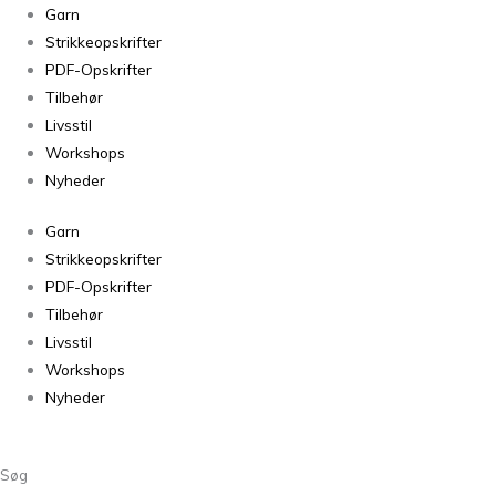
Håndklæder
Garn
i
Strikkeopskrifter
Havblik
PDF-Opskrifter
antal
Tilbehør
Livsstil
Workshops
Nyheder
Garn
Strikkeopskrifter
PDF-Opskrifter
Tilbehør
Livsstil
Workshops
Nyheder
Søg