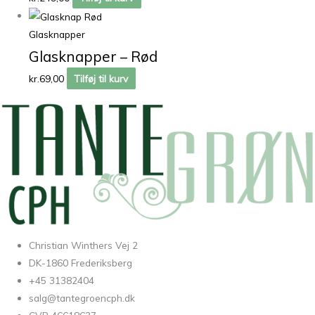
Glasknapper
Glasknapper – Rød
kr.
69,00
Tilføj til kurv
Christian Winthers Vej 2
DK-1860 Frederiksberg
+45 31382404
salg@tantegroencph.dk