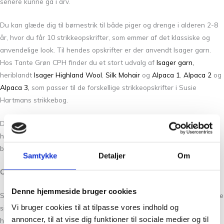
senere kunne gå i arv.
Du kan glæde dig til børnestrik til både piger og drenge i alderen 2-8
år, hvor du får 10 strikkeopskrifter, som emmer af det klassiske og
anvendelige look. Til hendes opskrifter er der anvendt Isager garn.
Hos Tante Grøn CPH finder du et stort udvalg af
Isager garn,
heriblandt
Isager Highland Wool
,
Silk Mohair
og
Alpaca 1
,
Alpaca 2
og
Alpaca 3,
som passer til de forskellige strikkeopskrifter i Susie
Hartmans strikkebog.
Du kan allerede nu forudbestille bogen, så du er én af de første, der
har bogen når den udkommer den 21. august 2020. Vi giver dig
besked, så snart den er klar til afsendelse eller afhentning til dig.
Samtykke
Detaljer
Om
Om Forfatteren
Denne hjemmeside bruger cookies
Susie Haumann begyndte efter arbejde hos Marianne Isager at udgive
Vi bruger cookies til at tilpasse vores indhold og
sin egne strikkeopskrifter, og udgav sin første bog i 2011. Sidenhen
annoncer, til at vise dig funktioner til sociale medier og til
har hun skrevet adskillige strikkebøger. Hun beskriver selv sine