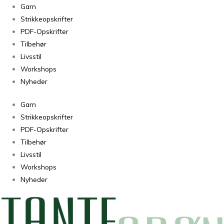
Det
Garn
Bedste
Strikkeopskrifter
børnestrik
PDF-Opskrifter
2-
Tilbehør
8
Livsstil
år
Workshops
antal
Nyheder
Garn
Strikkeopskrifter
PDF-Opskrifter
Tilbehør
Livsstil
Workshops
Nyheder