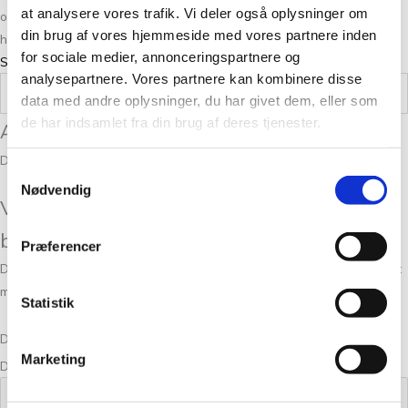
at analysere vores trafik. Vi deler også oplysninger om
opskrifter som værende kendetegnet ved enkelhed. Ønsker du at se
din brug af vores hjemmeside med vores partnere inden
hendes udvalg af bøger, kan du besøge hendes hjemmeside
for sociale medier, annonceringspartnere og
SusieHaumann.dk.
analysepartnere. Vores partnere kan kombinere disse
Vægt
0,4 kg
data med andre oplysninger, du har givet dem, eller som
de har indsamlet fra din brug af deres tjenester.
Anmeldelser
Der er endnu ikke nogle anmeldelser.
Samtykkevalg
Nødvendig
Vær den første til at anmelde “Det Bedste
børnestrik 2-8 år”
Præferencer
Din e-mailadresse vil ikke blive publiceret.
Krævede felter er markeret
med
*
Statistik
Din bedømmelse
Marketing
Din anmeldelse
*