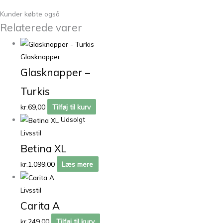
Kunder købte også
Relaterede varer
Glasknapper
Glasknapper –
Turkis
kr.
69,00
Tilføj til kurv
Udsolgt
Livsstil
Betina XL
kr.
1.099,00
Læs mere
Livsstil
Carita A
kr.
249,00
Tilføj til kurv