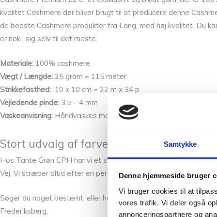
kvalitet Cashmere der bliver brugt til at producere denne Cashme
de bedste Cashmere produkter fra Lang, med høj kvalitet. Du ka
er nok i sig selv til det meste.
Materiale:
100% cashmere
Vægt / Længde:
25 gram = 115 meter
Strikkefasthed:
10 x 10 cm = 22 m x 34 p
Vejledende pinde:
3,5 – 4 mm
Vaskeanvisning:
Håndvaskes med
uldvaskemiddel
, tørres fladt
Stort udvalg af farver hos Tante Grøn CP
Samtykke
Hos Tante Grøn CPH har vi et stort udvalg af garner i mange skø
Vej. Vi stræber altid efter en personlig og nøje vejledning så du e
Denne hjemmeside bruger c
Vi bruger cookies til at tilpas
Søger du noget bestemt, eller har du spørgsmål, er du mere end ko
vores trafik. Vi deler også 
Frederiksberg.
annonceringspartnere og anal