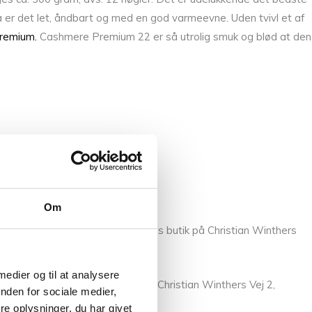
å er det let, åndbart og med en god varmeevne. Uden tvivl et af
remium.
Cashmere Premium 22 er så utrolig smuk og blød at den
Om
llem fingrene, så kom forbi vores butik på Christian Winthers
 medier og til at analysere
l os eller besøge vores butik på Christian Winthers Vej 2,
nden for sociale medier,
e oplysninger, du har givet