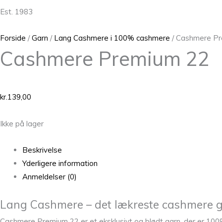
Est. 1983
Forside
/
Garn
/
Lang Cashmere i 100% cashmere
/ Cashmere P
Cashmere Premium 22
kr.
139,00
Ikke på lager
Beskrivelse
Yderligere information
Anmeldelser (0)
Lang Cashmere – det lækreste cashmere g
Cashmere Premium 22 er et eksklusivt og blødt garn, der er 100