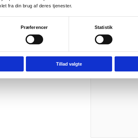
et fra din brug af deres tjenester.
0,025 kg
Vær den først
Præferencer
Statistik
Din e-mailadresse vil i
Din bedømmelse
Din anmeldelse
*
Tillad valgte