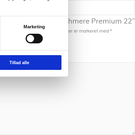
e til at anmelde “Cashmere Premium 22”
Marketing
kke blive publiceret.
Krævede felter er markeret med
*
Tillad alle