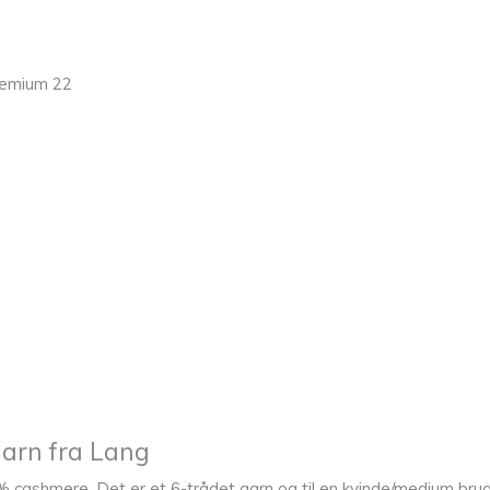
remium 22
arn fra Lang
% cashmere. Det er et 6-trådet garn og til en kvinde/medium bru