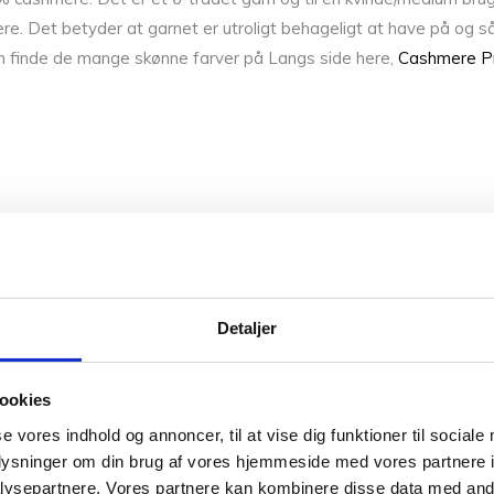
re. Det betyder at garnet er utroligt behageligt at have på og s
n finde de mange skønne farver på Langs side here,
Cashmere P
H
Detaljer
nne farver. Så hvis du vil have syn for sagen og mærke garnet me
r på sikker vej med dine fremtidige strikkeeventyr.
ookies
se vores indhold og annoncer, til at vise dig funktioner til sociale
ntakte os. Du kan ringe til os på +45 31382404, skrive en mail ti
oplysninger om din brug af vores hjemmeside med vores partnere i
ysepartnere. Vores partnere kan kombinere disse data med andr