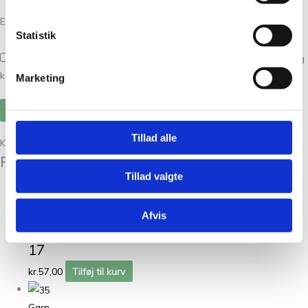
E-mail
*
Statistik
Gem mit navn, mail og websted i denne browser til næste gang jeg
kommenterer.
Marketing
Tillad alle
Kunder købte også
Relaterede varer
Tillad valgte
Garn
Afvis
Bøllefrø Jeansblå
17
kr.
57,00
Tilføj til kurv
Garn