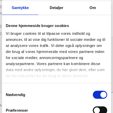
Din e-mailadresse vil ikke blive publiceret.
Krævede felter er markeret
Samtykke
Detaljer
Om
med
*
Denne hjemmeside bruger cookies
Din bedømmelse
Vi bruger cookies til at tilpasse vores indhold og
Din anmeldelse
*
annoncer, til at vise dig funktioner til sociale medier og til
at analysere vores trafik. Vi deler også oplysninger om
din brug af vores hjemmeside med vores partnere inden
for sociale medier, annonceringspartnere og
analysepartnere. Vores partnere kan kombinere disse
data med andre oplysninger, du har givet dem, eller som
de har indsamlet fra din brug af deres tjenester.
Samtykkevalg
Nødvendig
Navn
*
Præferencer