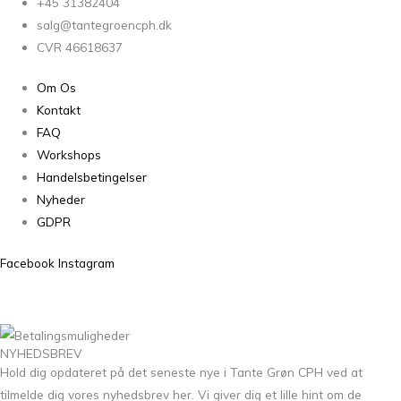
+45 31382404
salg@tantegroencph.dk
CVR 46618637
Om Os
Kontakt
FAQ
Workshops
Handelsbetingelser
Nyheder
GDPR
Facebook
Instagram
NYHEDSBREV
Hold dig opdateret på det seneste nye i Tante Grøn CPH ved at
tilmelde dig vores nyhedsbrev her. Vi giver dig et lille hint om de