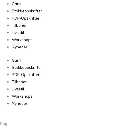
Lang
Garn
Crealino
Strikkeopskrifter
0085
PDF-Opskrifter
antal
Tilbehør
Livsstil
Workshops
Nyheder
Garn
Strikkeopskrifter
PDF-Opskrifter
Tilbehør
Livsstil
Workshops
Nyheder
Søg