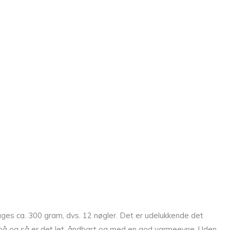
ges ca. 300 gram, dvs. 12 nøgler. Det er udelukkende det
e på og så er det let, åndbart og med en god varmeevne. Uden