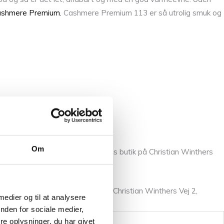
shmere Premium.
Cashmere Premium 113 er så utrolig smuk og
Om
llem fingrene, så kom forbi vores butik på Christian Winthers
il os
eller besøge vores butik på Christian Winthers Vej 2,
 medier og til at analysere
nden for sociale medier,
e oplysninger, du har givet