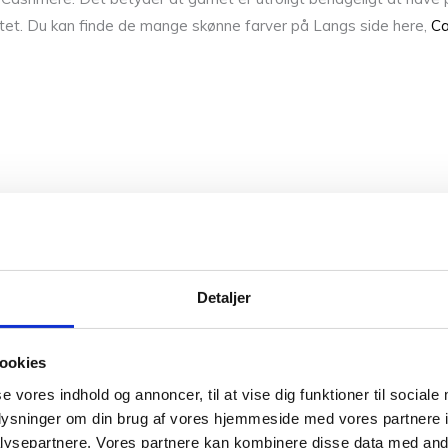
itet. Du kan finde de mange skønne farver på Langs side here,
Ca
H
Detaljer
nne farver. Så hvis du vil have syn for sagen og mærke garnet me
r på sikker vej med dine fremtidige strikkeeventyr.
ookies
kontakte os. Du kan ringe til os på +45 31382404,
skrive en mail t
se vores indhold og annoncer, til at vise dig funktioner til sociale
oplysninger om din brug af vores hjemmeside med vores partnere i
ysepartnere. Vores partnere kan kombinere disse data med andr
0,025 kg