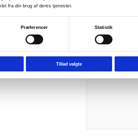
et fra din brug af deres tjenester.
Vær den første
Din e-mailadresse vil ikk
Præferencer
Statistik
Din bedømmelse
Din anmeldelse
*
Tillad valgte