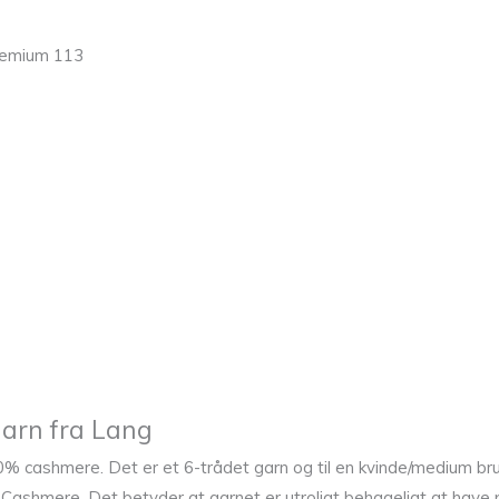
remium 113
arn fra Lang
% cashmere. Det er et 6-trådet garn og til en kvinde/medium bru
e Cashmere. Det betyder at garnet er utroligt behageligt at hav