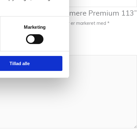
 til at anmelde “Cashmere Premium 113”
e blive publiceret.
Krævede felter er markeret med
*
Marketing
Tillad alle