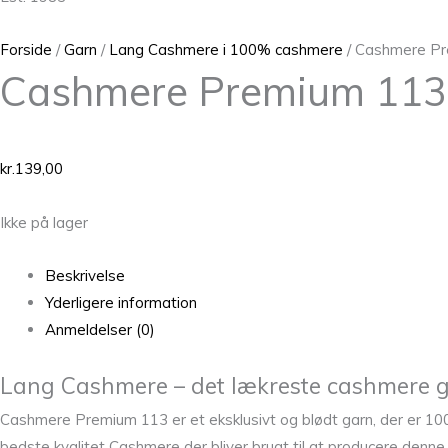
Forside
/
Garn
/
Lang Cashmere i 100% cashmere
/ Cashmere P
Cashmere Premium 113
kr.
139,00
Ikke på lager
Beskrivelse
Yderligere information
Anmeldelser (0)
Lang Cashmere – det lækreste cashmere g
Cashmere Premium 113 er et eksklusivt og blødt garn, der er 100
bedste kvalitet Cashmere der bliver brugt til at producere denn