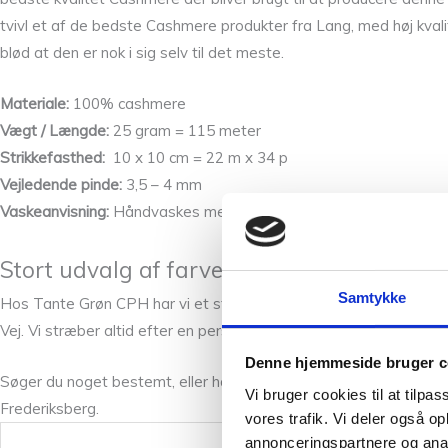
tvivl et af de bedste Cashmere produkter fra Lang, med høj kval
blød at den er nok i sig selv til det meste.
Materiale:
100% cashmere
Vægt / Længde:
25 gram = 115 meter
Strikkefasthed:
10 x 10 cm = 22 m x 34 p
Vejledende pinde:
3,5 – 4 mm
Vaskeanvisning:
Håndvaskes med
uldvaskemiddel
, tørres fladt
Stort udvalg af farver hos Tante Grøn CP
Samtykke
Hos Tante Grøn CPH har vi et stort udvalg af garner i mange skø
Vej. Vi stræber altid efter en personlig og nøje vejledning så du e
Denne hjemmeside bruger c
Søger du noget bestemt, eller har du spørgsmål, er du mere end 
Vi bruger cookies til at tilpas
Frederiksberg.
vores trafik. Vi deler også 
annonceringspartnere og anal
Vægt