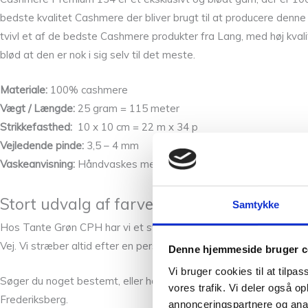
bedste kvalitet Cashmere der bliver brugt til at producere denn
tvivl et af de bedste Cashmere produkter fra Lang, med høj kval
blød at den er nok i sig selv til det meste.
Materiale:
100% cashmere
Vægt / Længde:
25 gram = 115 meter
Strikkefasthed:
10 x 10 cm = 22 m x 34 p
Vejledende pinde:
3,5 – 4 mm
Vaskeanvisning:
Håndvaskes med
uldvaskemiddel
, tørres fladt
Stort udvalg af farver hos Tante Grøn CP
Samtykke
Hos Tante Grøn CPH har vi et stort udvalg af garner i mange skø
Vej. Vi stræber altid efter en personlig og nøje vejledning så du e
Denne hjemmeside bruger c
Vi bruger cookies til at tilpas
Søger du noget bestemt, eller har du spørgsmål, er du mere end 
vores trafik. Vi deler også 
Frederiksberg.
annonceringspartnere og anal