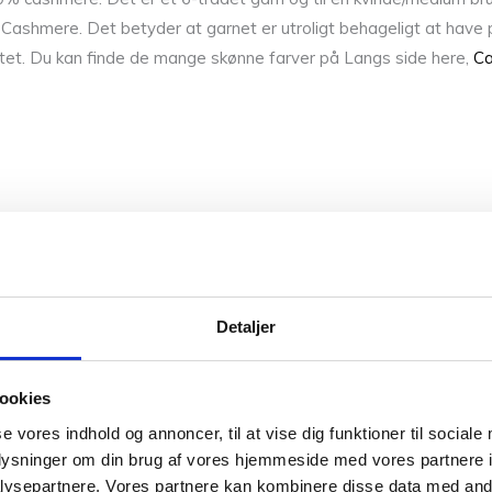
e Cashmere. Det betyder at garnet er utroligt behageligt at hav
itet. Du kan finde de mange skønne farver på Langs side here,
Ca
H
Detaljer
nne farver. Så hvis du vil have syn for sagen og mærke garnet me
r på sikker vej med dine fremtidige strikkeeventyr.
ookies
se vores indhold og annoncer, til at vise dig funktioner til sociale
kontakte os. Du kan ringe til os på +45 31382404,
skrive en mail t
oplysninger om din brug af vores hjemmeside med vores partnere i
ysepartnere. Vores partnere kan kombinere disse data med andr