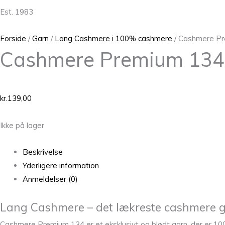
Est. 1983
Forside
/
Garn
/
Lang Cashmere i 100% cashmere
/ Cashmere P
Cashmere Premium 134
kr.
139,00
Ikke på lager
Beskrivelse
Yderligere information
Anmeldelser (0)
Lang Cashmere – det lækreste cashmere g
Cashmere Premium 134 er et eksklusivt og blødt garn, der er 100