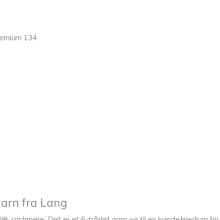
remium 134
arn fra Lang
% cashmere. Det er et 6-trådet garn og til en kvinde/medium bru