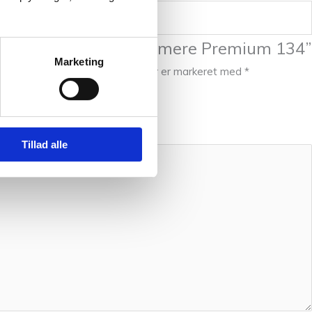
 til at anmelde “Cashmere Premium 134”
Marketing
e blive publiceret.
Krævede felter er markeret med
*
Tillad alle