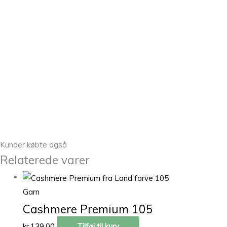
Kunder købte også
Relaterede varer
Garn
Cashmere Premium 105
kr.
139,00
Tilføj til kurv