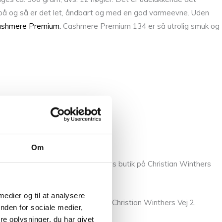
e på og så er det let, åndbart og med en god varmeevne. Uden
shmere Premium.
Cashmere Premium 134 er så utrolig smuk og
Om
llem fingrene, så kom forbi vores butik på Christian Winthers
 medier og til at analysere
il os
eller besøge vores butik på Christian Winthers Vej 2,
nden for sociale medier,
e oplysninger, du har givet