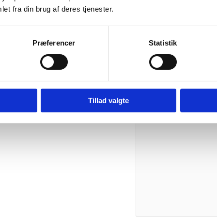
et fra din brug af deres tjenester.
0,025 kg
Vær den første
Præferencer
Statistik
Din e-mailadresse vil ikk
Din bedømmelse
Din anmeldelse
*
Tillad valgte