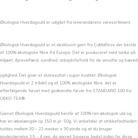
Økologisk Hverdagsuld er udgået fra leverandørens varesortiment.
Økologisk Hverdagsuld er et eksklusivt garn fra CaMaRose der består
af 100% økologiske fibre fra Europa. Det er produceret med tanke på
miljøet, dyrevelfærd, sundhed, arbejdsforhold for de ansatte og bæred
ygtighed. Det giver et slutresultat i super kvalitet. Økologisk
Hverdagsuld er 2 trådet og af 100% økologiske fibre, det er
efterfølgende farvet med godkendte farver fra STANDARD 100 fra
OEKO-TEX®.
Garnet Økologisk Hverdagsuld består af 100% ren økologisk uld og
har en løbelængde op 150 m pr. 50g. Vi anbefaler at strikkefastheden
holdes mellem 20 – 22 masker x 30 pinde og at du bruger
pindestørrelse 3,5 – 4 mm, da garnet fungerer bedst inden for disse