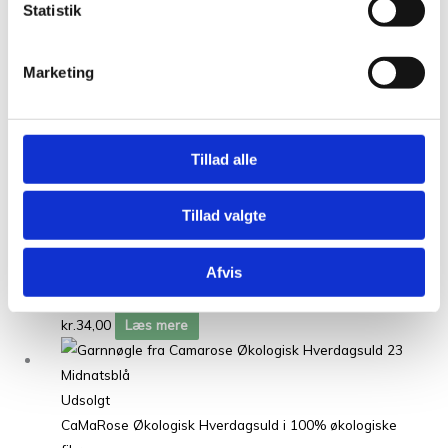
Statistik
Økologisk Hverdagsuld 27 Mint
Grøn
Marketing
kr.
34,00
Læs mere
Tillad alle
Udsolgt
CaMaRose Økologisk Hverdagsuld i 100% økologiske
Tillad valgte
fibre
Økologisk Hverdagsuld 25
Afvis
Marineblå
kr.
34,00
Læs mere
Udsolgt
CaMaRose Økologisk Hverdagsuld i 100% økologiske