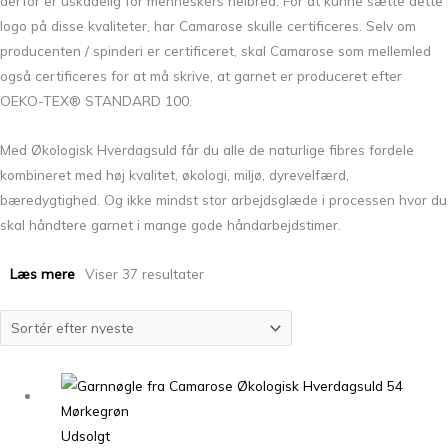
derfor er uskadelig for menneskers helbred. For at kunne sætte dette
logo på disse kvaliteter, har Camarose skulle certificeres. Selv om
producenten / spinderi er certificeret, skal Camarose som mellemled
også certificeres for at må skrive, at garnet er produceret efter
OEKO-TEX® STANDARD 100.
Med Økologisk Hverdagsuld får du alle de naturlige fibres fordele
kombineret med høj kvalitet, økologi, miljø, dyrevelfærd,
bæredygtighed. Og ikke mindst stor arbejdsglæde i processen hvor du
skal håndtere garnet i mange gode håndarbejdstimer.
Læs mere
Viser 37 resultater
Udsolgt