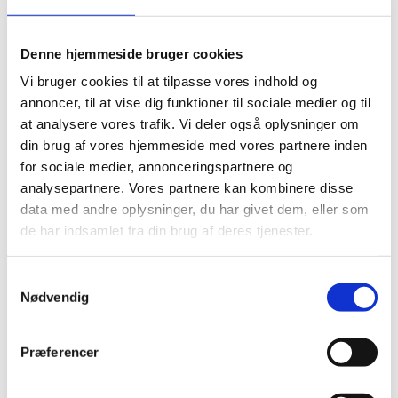
Økologisk Hverdagsuld 30 Mørk
Petrol
Denne hjemmeside bruger cookies
kr.
34,00
Læs mere
Vi bruger cookies til at tilpasse vores indhold og
annoncer, til at vise dig funktioner til sociale medier og til
at analysere vores trafik. Vi deler også oplysninger om
Udsolgt
din brug af vores hjemmeside med vores partnere inden
CaMaRose Økologisk Hverdagsuld i 100% økologiske
for sociale medier, annonceringspartnere og
fibre
analysepartnere. Vores partnere kan kombinere disse
Økologisk Hverdagsuld 28
data med andre oplysninger, du har givet dem, eller som
de har indsamlet fra din brug af deres tjenester.
Blågrøn
kr.
34,00
Læs mere
Samtykkevalg
Nødvendig
Udsolgt
Præferencer
CaMaRose Økologisk Hverdagsuld i 100% økologiske
fibre