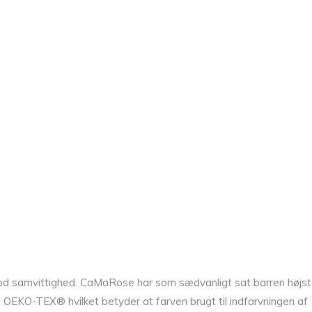
god samvittighed. CaMaRose har som sædvanligt sat barren højst
a OEKO-TEX® hvilket betyder at farven brugt til indfarvningen af