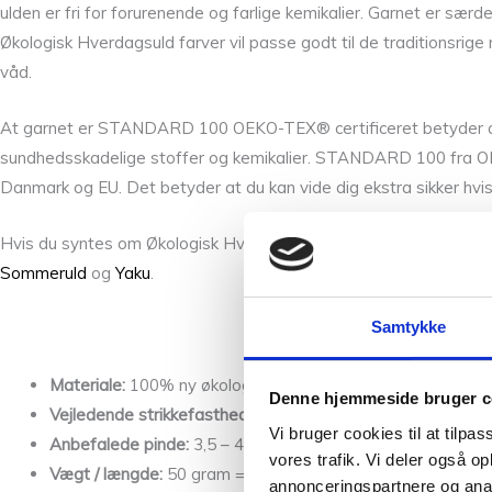
ulden er fri for forurenende og farlige kemikalier. Garnet er særde
Økologisk Hverdagsuld farver vil passe godt til de traditionsrig
våd.
At garnet er STANDARD 100 OEKO-TEX® certificeret betyder at du 
sundhedsskadelige stoffer og kemikalier. STANDARD 100 fra OEKO-
Danmark og EU. Det betyder at du kan vide dig ekstra sikker hvi
Hvis du syntes om Økologisk Hverdagsuld 33 Søgræs vil du måsk
Sommeruld
og
Yaku
.
Samtykke
Materiale:
100% ny økologisk uld.
Denne hjemmeside bruger c
Vejledende strikkefasthed:
20 – 22 masker x 30 pinde.
Vi bruger cookies til at tilpas
Anbefalede pinde:
3,5 – 4 mm.
vores trafik. Vi deler også 
Vægt / længde:
50 gram = ca. 150 meter.
annonceringspartnere og anal