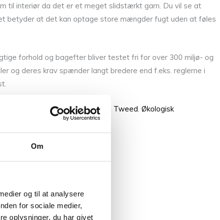
 til interiør da det er et meget slidstærkt garn. Du vil se at
ilket betyder at det kan optage store mængder fugt uden at føles
e forhold og bagefter bliver testet fri for over 300 miljø- og
r og deres krav spænder langt bredere end f.eks. reglerne i
t.
her:
Snefnug
,
Lamauld 1/2
,
Lama Tweed
,
Økologisk
Om
 medier og til at analysere
nden for sociale medier,
e oplysninger, du har givet