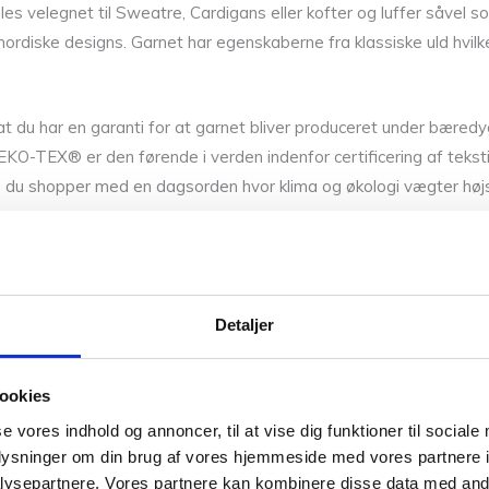
les velegnet til Sweatre, Cardigans eller kofter og luffer såvel som
e nordiske designs. Garnet har egenskaberne fra klassiske uld hv
har en garanti for at garnet bliver produceret under bæredygtig
TEX® er den førende i verden indenfor certificering af tekstile
s du shopper med en dagsorden hvor klima og økologi vægter højs
e også kunne lide de andre garner fra CaMaRose som du finder 
Detaljer
ookies
se vores indhold og annoncer, til at vise dig funktioner til sociale
oplysninger om din brug af vores hjemmeside med vores partnere i
ysepartnere. Vores partnere kan kombinere disse data med andr