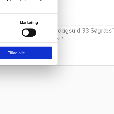
Marketing
melde “Økologisk Hverdagsuld 33 Søgræs”
t.
Krævede felter er markeret med
*
Tillad alle