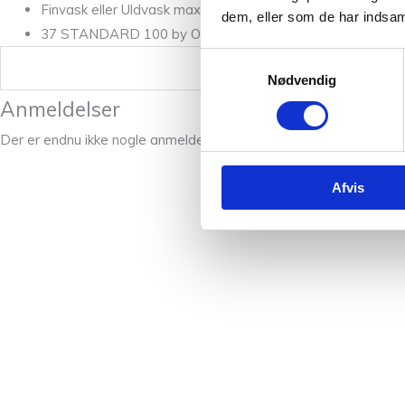
Finvask eller Uldvask max 30°C / Tørres fladt.
dem, eller som de har indsaml
37 STANDARD 100 by OEKO-TEX® certificerede farver.
Samtykkevalg
Vægt
Nødvendig
Anmeldelser
Der er endnu ikke nogle anmeldelser.
Afvis