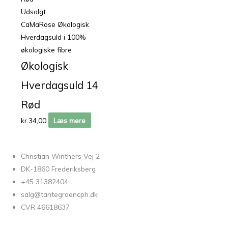
Udsolgt
CaMaRose Økologisk
Hverdagsuld i 100%
økologiske fibre
Økologisk
Hverdagsuld 14
Rød
kr.
34,00
Læs mere
Christian Winthers Vej 2
DK-1860 Frederiksberg
+45 31382404
salg@tantegroencph.dk
CVR 46618637