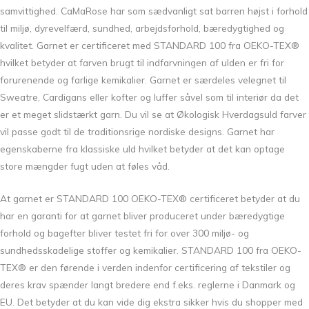
samvittighed. CaMaRose har som sædvanligt sat barren højst i forhold
til miljø, dyrevelfærd, sundhed, arbejdsforhold, bæredygtighed og
kvalitet. Garnet er certificeret med STANDARD 100 fra OEKO-TEX®
hvilket betyder at farven brugt til indfarvningen af ulden er fri for
forurenende og farlige kemikalier. Garnet er særdeles velegnet til
Sweatre, Cardigans eller kofter og luffer såvel som til interiør da det
er et meget slidstærkt garn. Du vil se at Økologisk Hverdagsuld farver
vil passe godt til de traditionsrige nordiske designs. Garnet har
egenskaberne fra klassiske uld hvilket betyder at det kan optage
store mængder fugt uden at føles våd.
At garnet er STANDARD 100 OEKO-TEX® certificeret betyder at du
har en garanti for at garnet bliver produceret under bæredygtige
forhold og bagefter bliver testet fri for over 300 miljø- og
sundhedsskadelige stoffer og kemikalier. STANDARD 100 fra OEKO-
TEX® er den førende i verden indenfor certificering af tekstiler og
deres krav spænder langt bredere end f.eks. reglerne i Danmark og
EU. Det betyder at du kan vide dig ekstra sikker hvis du shopper med