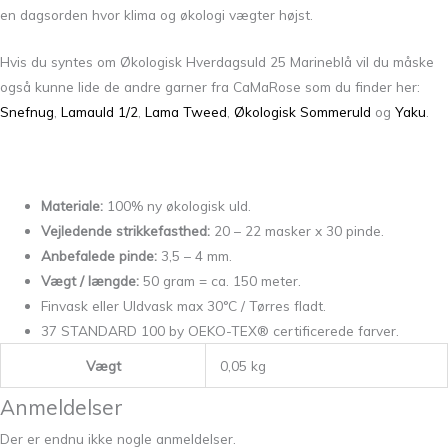
en dagsorden hvor klima og økologi vægter højst.
Hvis du syntes om Økologisk Hverdagsuld 25 Marineblå vil du måske
også kunne lide de andre garner fra CaMaRose som du finder her:
Snefnug
,
Lamauld 1/2
,
Lama Tweed
,
Økologisk Sommeruld
og
Yaku
.
Materiale:
100% ny økologisk uld.
Vejledende strikkefasthed:
20 – 22 masker x 30 pinde.
Anbefalede pinde:
3,5 – 4 mm.
Vægt / længde:
50 gram = ca. 150 meter.
Finvask eller Uldvask max 30°C / Tørres fladt.
37 STANDARD 100 by OEKO-TEX® certificerede farver.
Vægt
0,05 kg
Anmeldelser
Der er endnu ikke nogle anmeldelser.