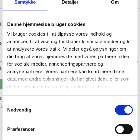
Samtykke
Detaljer
Om
Denne hjemmeside bruger cookies
Navn
*
Vi bruger cookies til at tilpasse vores indhold og
annoncer, til at vise dig funktioner til sociale medier og til
E-mail
*
at analysere vores trafik. Vi deler også oplysninger om
din brug af vores hjemmeside med vores partnere inden
Gem mit navn, mail og websted i denne browser til næste gang jeg
for sociale medier, annonceringspartnere og
kommenterer.
analysepartnere. Vores partnere kan kombinere disse
data med andre oplysninger, du har givet dem, eller som
de har indsamlet fra din brug af deres tjenester.
Kunder købte også
Samtykkevalg
Relaterede varer
Nødvendig
Præferencer