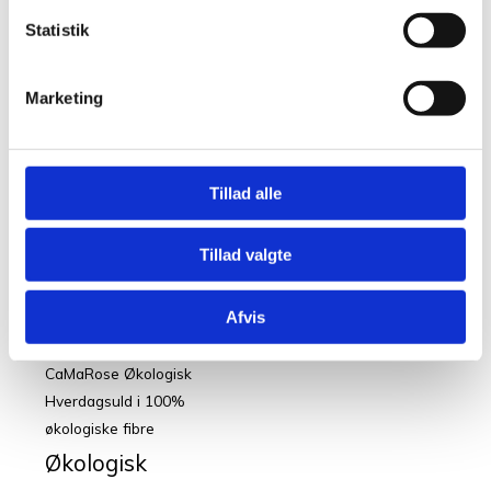
Udsolgt
CaMaRose Økologisk
Statistik
Hverdagsuld i 100%
økologiske fibre
Marketing
Økologisk
Hverdagsuld 25
Tillad alle
Marineblå
kr.
34,00
Læs mere
Tillad valgte
Afvis
Udsolgt
CaMaRose Økologisk
Hverdagsuld i 100%
økologiske fibre
Økologisk