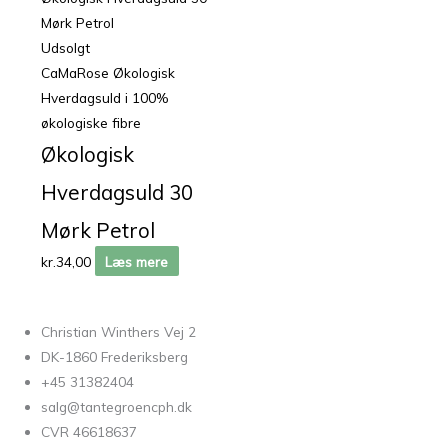
Udsolgt
CaMaRose Økologisk
Hverdagsuld i 100%
økologiske fibre
Økologisk
Hverdagsuld 30
Mørk Petrol
kr.
34,00
Læs mere
Christian Winthers Vej 2
DK-1860 Frederiksberg
+45 31382404
salg@tantegroencph.dk
CVR 46618637