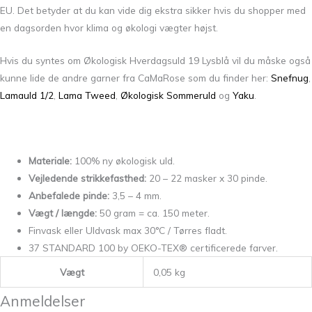
EU. Det betyder at du kan vide dig ekstra sikker hvis du shopper med
en dagsorden hvor klima og økologi vægter højst.
Hvis du syntes om Økologisk Hverdagsuld 19 Lysblå vil du måske også
kunne lide de andre garner fra CaMaRose som du finder her:
Snefnug
,
Lamauld 1/2
,
Lama Tweed
,
Økologisk Sommeruld
og
Yaku
.
Materiale:
100% ny økologisk uld.
Vejledende strikkefasthed:
20 – 22 masker x 30 pinde.
Anbefalede pinde:
3,5 – 4 mm.
Vægt / længde:
50 gram = ca. 150 meter.
Finvask eller Uldvask max 30°C / Tørres fladt.
37 STANDARD 100 by OEKO-TEX® certificerede farver.
Vægt
0,05 kg
Anmeldelser