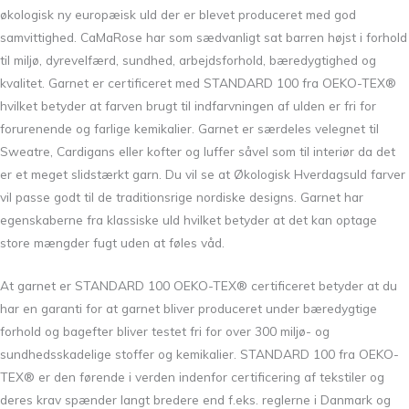
økologisk ny europæisk uld der er blevet produceret med god
samvittighed. CaMaRose har som sædvanligt sat barren højst i forhold
til miljø, dyrevelfærd, sundhed, arbejdsforhold, bæredygtighed og
kvalitet. Garnet er certificeret med STANDARD 100 fra OEKO-TEX®
hvilket betyder at farven brugt til indfarvningen af ulden er fri for
forurenende og farlige kemikalier. Garnet er særdeles velegnet til
Sweatre, Cardigans eller kofter og luffer såvel som til interiør da det
er et meget slidstærkt garn. Du vil se at Økologisk Hverdagsuld farver
vil passe godt til de traditionsrige nordiske designs. Garnet har
egenskaberne fra klassiske uld hvilket betyder at det kan optage
store mængder fugt uden at føles våd.
At garnet er STANDARD 100 OEKO-TEX® certificeret betyder at du
har en garanti for at garnet bliver produceret under bæredygtige
forhold og bagefter bliver testet fri for over 300 miljø- og
sundhedsskadelige stoffer og kemikalier. STANDARD 100 fra OEKO-
TEX® er den førende i verden indenfor certificering af tekstiler og
deres krav spænder langt bredere end f.eks. reglerne i Danmark og