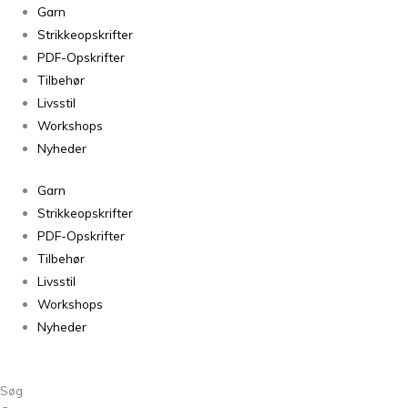
Vimmerby
Garn
Grey
Strikkeopskrifter
0463
PDF-Opskrifter
antal
Tilbehør
Livsstil
Workshops
Nyheder
Garn
Strikkeopskrifter
PDF-Opskrifter
Tilbehør
Livsstil
Workshops
Nyheder
Søg