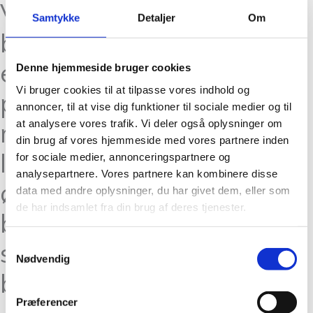
Vimmerby Grey 0463 er
Samtykke
Detaljer
Om
bæredygtig strik, da det
er produceret med fokus
Denne hjemmeside bruger cookies
Vi bruger cookies til at tilpasse vores indhold og
på at minimere
annoncer, til at vise dig funktioner til sociale medier og til
miljøpåvirkningen. Der er
at analysere vores trafik. Vi deler også oplysninger om
din brug af vores hjemmeside med vores partnere inden
lagt vægt på at bruge
for sociale medier, annonceringspartnere og
analysepartnere. Vores partnere kan kombinere disse
økologisk uld og en
data med andre oplysninger, du har givet dem, eller som
de har indsamlet fra din brug af deres tjenester.
bæredygtig produktion,
som er ansvarlig overfor
Samtykkevalg
Nødvendig
både dyrene og miljøet.
Præferencer