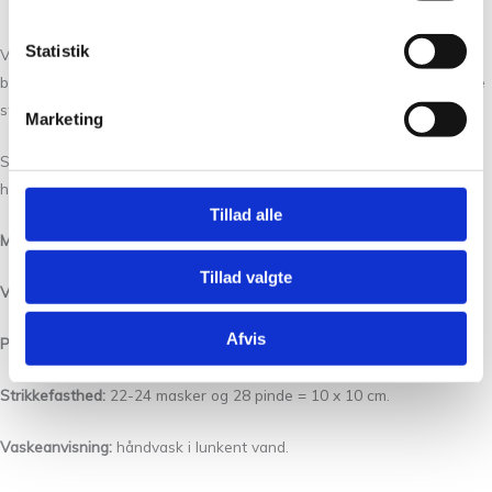
Statistik
Vimmerby repræsentere en garn kvaliteten der er blød, varm og
bæredygtig kvalitet, som er ideel til strikning af lækre, bløde og varme
strikkeprojekter i stort og småt til kolde sommerdage eller til vinter.
Marketing
Strik og hækl sweatre til dig selv i denne garn. På pinde 4 går det jo
hurtigt.
Tillad alle
Materiale:
70% Økologisk Merino Uld og 30 % Alpaca.
Tillad valgte
Vægt/Løbelængde:
112 m pr. 50 g.
Afvis
Pinde:
3 1/2 – 4 mm.
Strikkefasthed:
22-24 masker og 28 pinde = 10 x 10 cm.
Vaskeanvisning:
håndvask i lunkent vand.