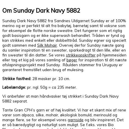
Om Sunday Dark Navy 5882
Sunday Dark Navy 5882 fra Sandnes Uldgarnet Sunday er af 100%
merino og er perfekt til alt fra babytøj, børnetøj samt til voksne som
for eksempel de flotte norske sweatre. Det fungerer som et rigtig
godt basisgarn og er ikke superwash behandlet. Tråden er tynd og
kan strikkes med enkelt eller dobbelttråd. Sunday egner sig specielt
godt sammen med
Silk Mohair
. Overvej derfor Sunday næste gang
du samler inspiration til en sweater, sparkedragt til den lille, eller en
fin sweater til din datter. Se vores
strikkeopskrifter
på hjemmesiden
eller tag et kig på vores samling af
bøger
for inspiration til dit næste
afslapningsprojekt med Sunday. Råulden stammer fra Uruguay er
garanteret fremstillet uden brug af mulesing.
Strikke fasthed:
28 masker pr. 10 cm.
Løbelændge:
pr. ngl. 50g = ca 235 meter.
Vi anbefaler at man håndvasker tøj strikket i Sunday Dark Navy
5882 separat.
Tante Grøn CPH’s garn er af høj kvalitet. Vi har et skønt mix af rene
varer som alpaca, silke, mohair, økologisk bomuld, merinould og
mange flere, se for eksempel vores
garnside
og bliv inspireret. Det
er så bæredygtigt og naturligt som muligt. Se f.eks. vores Bio