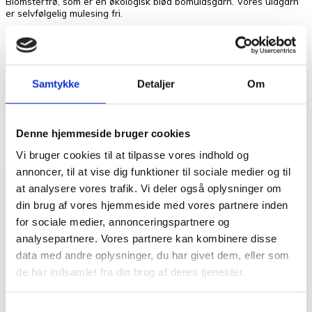
Blomsterfrø, som er en økologisk blød bomuldsgarn. Vores uldgarn
er selvfølgelig mulesing fri.
Hos Tante Grøn CPH har vi et stort udvalg fra Sandnes Garn, og
hjælper dig gerne med at sætte farver sammen til dit næste projekt.
Du er altid velkommen i vores butik på Frederiksberg hvis du vil
have syn for sagen og mærke Sunday mellem fingrene. Vi står klar
med et smil og stræber altid efter den bedste betjening.
Samtykke
Detaljer
Om
Vægt
0,05 kg
Denne hjemmeside bruger cookies
Der er endnu ikke nogle anmeldelser.
Vi bruger cookies til at tilpasse vores indhold og
annoncer, til at vise dig funktioner til sociale medier og til
at analysere vores trafik. Vi deler også oplysninger om
Vær den første til at anmelde “Sunday Dark
Navy 5882”
din brug af vores hjemmeside med vores partnere inden
for sociale medier, annonceringspartnere og
Din e-mailadresse vil ikke blive publiceret.
Krævede felter er
markeret med
*
analysepartnere. Vores partnere kan kombinere disse
data med andre oplysninger, du har givet dem, eller som
Din bedømmelse
de har indsamlet fra din brug af deres tjenester.
Din anmeldelse
*
Samtykkevalg