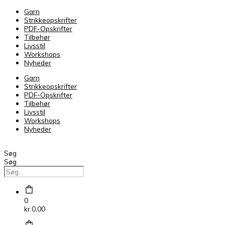
Sunday
Garn
Dark
Strikkeopskrifter
Navy
PDF-Opskrifter
5882
Tilbehør
antal
Livsstil
Workshops
Nyheder
Garn
Strikkeopskrifter
PDF-Opskrifter
Tilbehør
Livsstil
Workshops
Nyheder
Søg
Søg
0
kr.
0,00