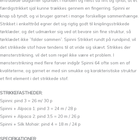
entrådede uldgarner spundet i hånden og helst så fint og tyndt, at et
færdigstrikket sjal kunne trækkes gennem en fingerring. Spinni er
knap så tyndt, og vi bruger garnet i mange forskellige sammenhænge.
Strikket i enkelttråd egner det sig rigtig godt til kniplingsstrikkede
tørklæder, og det udmærker sig ved at bevare sin fine struktur, så
tørklædet ikke ”falder sammen”. Spinni Strikket rundt på rundpind, vil
det strikkede stof have tendens til at vride sig skævt. Strikkes der
mønsterstrikning, vil det som regel ikke være et problem. I
mønsterstrikning med flere farver indgår Spinni 64 ofte som en af
kvaliteterne, og garnet er med sin smukke og karakteristiske struktur
et fint element i det strikkede stof.
STRIKKEFASTHEDER:
Spinni: pind 3 = 26 m/ 30 p
Spinni + Alpaca 1: pind 3 = 24 m / 28 p
Spinni + Alpaca 2: pind 3,5 = 20 m / 26 p
Spinni + Silk Mohair: pind 4 = 18 m / 24 p
SPECIFIKATIONER: