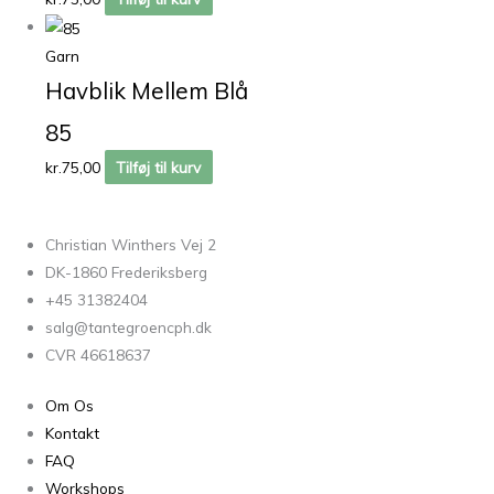
Garn
Havblik Mellem Blå
85
kr.
75,00
Tilføj til kurv
Christian Winthers Vej 2
DK-1860 Frederiksberg
+45 31382404
salg@tantegroencph.dk
CVR 46618637
Om Os
Kontakt
FAQ
Workshops