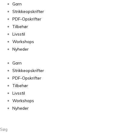
Spinni
Garn
64
Strikkeopskrifter
-
PDF-Opskrifter
50g
Tilbehør
antal
Livsstil
Workshops
Nyheder
Garn
Strikkeopskrifter
PDF-Opskrifter
Tilbehør
Livsstil
Workshops
Nyheder
Søg