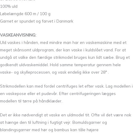
100% uld
Løbelængde 600 m / 100 g
Garnet er spundet og farvet i Danmark
VASKEANVISNING:
Uld vaskes i hånden, med mindre man har en vaskemaskine med et
meget skånsomt uldprogram, der kan vaske i kuldslået vand. For at
undgå at valke den færdige strikmodel bruges kun lidt sæbe. Brug et
godkendt uldvaskemiddel. Hold samme temperatur gennem hele
vaske- og skylleprocessen, og vask endelig ikke over 28° .
Strikmodellen kan med fordel centrifuges let efter vask. Lag modellen i
en vaskepose eller et pudevår. Efter centrifugeringen lægges
modellen til tørre på håndklæder.
Det er ikke nødvendigt at vaske en uldmodel tit. Ofte vil det være nok
at hænge den til luftning i fugtigt vejr. Bomuldsgarner og
blandingsgarner med hør og bambus kan tåle højere