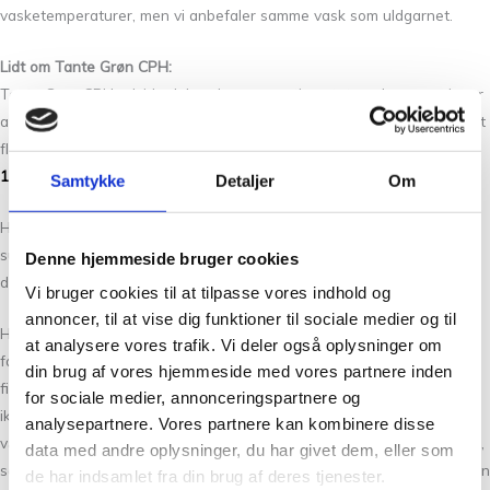
vasketemperaturer, men vi anbefaler samme vask som uldgarnet.
Lidt om Tante Grøn CPH:
Tante Grøn CPH udvider løbende garn sortimentet med nye versioner
af vores garner, samt nye spændende produkter. Vi føre blandt andet
flere af Isagers garner såsom,
Silk Mohair
,
Japansk Bomuld
,
Alpaca
1
og mange flere.
Samtykke
Detaljer
Om
Hvis du ikke fandt den rigtige garn kvalitet har vi altid flere
substitutter at vælge imellem. Det kan være svært at vælge netop
Denne hjemmeside bruger cookies
den rigtige farve, så tag dig god tid og spørg os endelig til råds.
Vi bruger cookies til at tilpasse vores indhold og
annoncer, til at vise dig funktioner til sociale medier og til
Hos Tante Grøn CPH har vi et stort udvalg af garner i mange skønne
at analysere vores trafik. Vi deler også oplysninger om
farver. Så hvis du vil have syn for sagen og mærke garnet mellem
din brug af vores hjemmeside med vores partnere inden
fingrene, så kom forbi vores butik på Christian Winthers Vej. Hvis du
for sociale medier, annonceringspartnere og
ikke fandt den rigtige garn kvalitet har vi altid flere substituter at
analysepartnere. Vores partnere kan kombinere disse
vælge i mellem. Det kan være svært at vælge netop den rigtige farve,
data med andre oplysninger, du har givet dem, eller som
så tag dig god tid og spørg os endelig til råds. Vi stræber altid efter en
de har indsamlet fra din brug af deres tjenester.