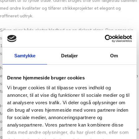
spundet af to tynde tråde. Garnet bruges ofte som følgetråd sammen
med andre kvaliteter og tilfører strikkeprojekter et elegant og
raffineret udtryk.
Silken giver både ekstra blødhed og en diskret glans. Den egner sig
særligt godt sammen med
Isager
Spinni eller Tvinni, som begge er i
100 % uld, samt Palet i bomuld. Kombinationen skaber et smukt
samspil mellem silkens lette glans og de mere matte naturfibre.
Samtykke
Detaljer
Om
Når Mulberry Silk strikkes sammen med uld, tilfører den en blød og
eksklusiv følelse uden det luftige og lodne udtryk, som man kender fra
Denne hjemmeside bruger cookies
silkemohair. Garnet er derfor ideelt til fine og lette projekter som
Vi bruger cookies til at tilpasse vores indhold og
tørklæder, babystrik og andre delikate designs.
annoncer, til at vise dig funktioner til sociale medier og til
at analysere vores trafik. Vi deler også oplysninger om
Hvad er morbærsilke?
din brug af vores hjemmeside med vores partnere inden
Morbærsilke – også kendt som
mulberry silk
– er den mest eksklusive
for sociale medier, annonceringspartnere og
og ensartede type silke. Den fremstilles af silkelarver, typisk arten
analysepartnere. Vores partnere kan kombinere disse
Bombyx mori
, som lever udelukkende af blade fra morbærtræet. Dette
data med andre oplysninger, du har givet dem, eller som
giver silkefibrene deres særlige styrke, blødhed og smukke glans.