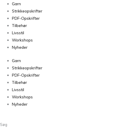
Mulberry
Garn
Silk
Strikkeopskrifter
Powder
PDF-Opskrifter
antal
Tilbehør
Livsstil
Workshops
Nyheder
Garn
Strikkeopskrifter
PDF-Opskrifter
Tilbehør
Livsstil
Workshops
Nyheder
Søg