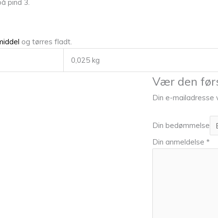
å pind 3.
middel
og tørres fladt.
0,025 kg
Vær den førs
Din e-mailadresse vi
Din bedømmelse
Din anmeldelse
*