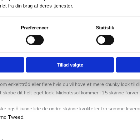
et fra din brug af deres tjenester.
se
 fantastisk garn i rækken. Det er produceret med hensyn til leth
Præferencer
Statistik
blødt, let, luftigt og fyldigt i fed af 25 gram. Midnatssol er 
r Midnatssol ekstra unik da det holder godt sammen på fibrene i ga
elfærd.
Tillad valgte
arner fra CaMaRose som følgetråd som for eksempel
Økologisk 
m enkelttråd eller flere hvis du vil have et mere chunky look til 
or at skabe dit helt eget look. Midnatssol kommer i 15 skønne farv
ske også kunne lide de andre skønne kvaliteter fra samme levera
ma Tweed
.