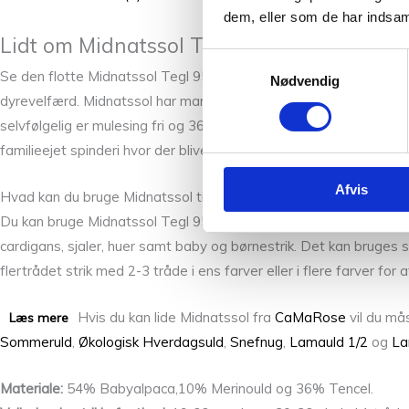
dem, eller som de har indsaml
Lidt om Midnatssol Tegl 9596 fra Camaro
Samtykkevalg
Se den flotte Midnatssol Tegl 9596 fra CaMaRose som er endnu et
Nødvendig
dyrevelfærd. Midnatssol har mange egenskaber og er bland andet 
selvfølgelig er mulesing fri og 36% Tencel. Tencel er hvad der gø
familieejet spinderi hvor der bliver taget hensyn til miljø og dyrev
Afvis
Hvad kan du bruge Midnatssol til?
Du kan bruge Midnatssol Tegl 9596 i kombination med andre g
cardigans, sjaler, huer samt baby og børnestrik. Det kan bruges so
flertrådet strik med 2-3 tråde i ens farver eller i flere farver f
Hvis du kan lide Midnatssol fra
CaMaRose
vil du må
Læs mere
Sommeruld
,
Økologisk Hverdagsuld
,
Snefnug
,
Lamauld 1/2
og
La
Materiale:
54% Babyalpaca,10% Merinould og 36% Tencel.