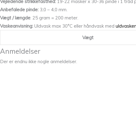
Vejledende strikkefasthed:
19-22 masker x 30-36 pinde i 1 tråd p
Anbefalede pinde:
3,0 – 4,0 mm.
Vægt / længde
: 25 gram = 200 meter.
Vaskeanvisning:
Uldvask max 30°C eller håndvask med
uldvaske
Vægt
Anmeldelser
Der er endnu ikke nogle anmeldelser.