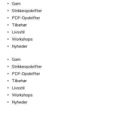
Midnatssol
Garn
Tegl
Strikkeopskrifter
9596
PDF-Opskrifter
antal
Tilbehør
Livsstil
Workshops
Nyheder
Garn
Strikkeopskrifter
PDF-Opskrifter
Tilbehør
Livsstil
Workshops
Nyheder