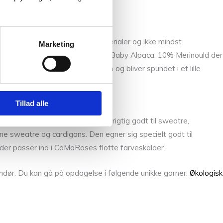
ed, blødhed, kvalitet, naturmaterialer og ikke mindst
Marketing
et blandingsgarn bestående af 54% Baby Alpaca, 10% Merinould der
rnet. Garnet kommer fra Italien og bliver spundet i et lille
Tillad alle
Sommeruld
og
Snefnug
. Garnet er rigtig godt til sweatre,
dine sweatre og cardigans. Den egner sig specielt godt til
er der passer ind i CaMaRoses flotte farveskalaer.
ndør. Du kan gå på opdagelse i følgende unikke garner:
Økologisk