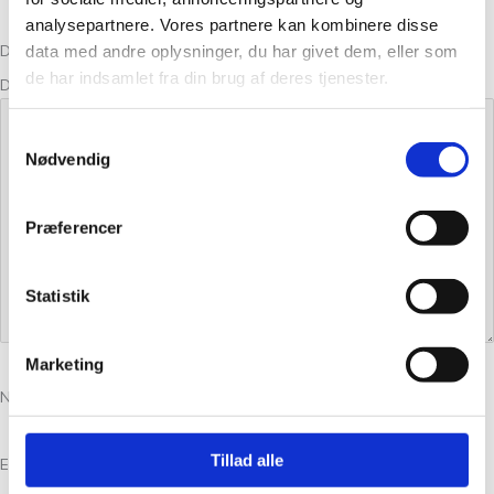
analysepartnere. Vores partnere kan kombinere disse
data med andre oplysninger, du har givet dem, eller som
Din bedømmelse
de har indsamlet fra din brug af deres tjenester.
Din anmeldelse
*
Samtykkevalg
Nødvendig
Præferencer
Statistik
Marketing
Navn
*
Tillad alle
E-mail
*