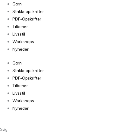
Arwetta
Garn
Classic
Strikkeopskrifter
Misty
PDF-Opskrifter
Lagoon
Tilbehør
266
Livsstil
antal
Workshops
Nyheder
Garn
Strikkeopskrifter
PDF-Opskrifter
Tilbehør
Livsstil
Workshops
Nyheder
Søg