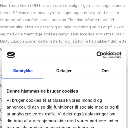
Hos Tante Grøn CPH har vi et stort udvalg af garner i mange skønne
farver. Så hvis du vil have syn for sagen og mærke garnet mellem
fingrene, så kom forbi vores butik på Christian Winthers Vej. Vi
stræber altid efter en personlig og nøje vejledning så du er på sikker
vej med dine fremtidige strikkeeventyr. Hvis ikke lige Arwetta Classic
Misty Lagoon 266 er dette rette for dig, så har vi helt sikkert det rette
garn for dig. Kontakt os her på siden, på telefon eller over email.
Vægt
0,5 kg
Samtykke
Detaljer
Om
Anmeldelser
Der er endnu ikke nogle anmeldelser.
Denne hjemmeside bruger cookies
Vær den første til at anmelde “Arwetta
Vi bruger cookies til at tilpasse vores indhold og
annoncer, til at vise dig funktioner til sociale medier og til
Classic Misty Lagoon 266”
at analysere vores trafik. Vi deler også oplysninger om
Din e-mailadresse vil ikke blive publiceret.
Krævede felter er markeret
din brug af vores hjemmeside med vores partnere inden
med
*
for sociale medier, annonceringspartnere og