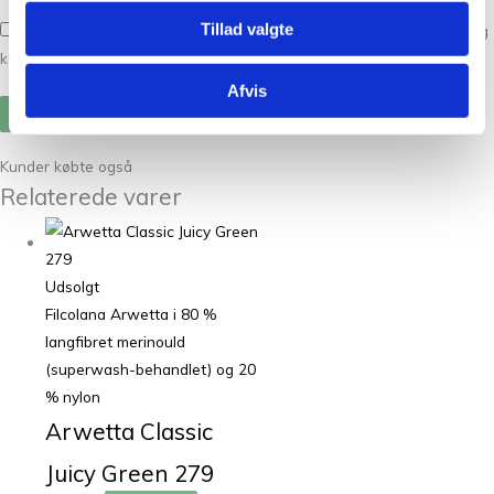
Tillad valgte
Gem mit navn, mail og websted i denne browser til næste gang jeg
kommenterer.
Afvis
Kunder købte også
Relaterede varer
Udsolgt
Filcolana Arwetta i 80 %
langfibret merinould
(superwash-behandlet) og 20
% nylon
Arwetta Classic
Juicy Green 279