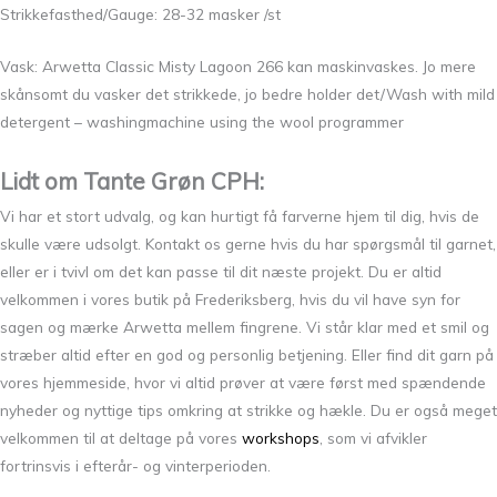
Strikkefasthed/Gauge: 28-32 masker /st
Vask: Arwetta Classic Misty Lagoon 266 kan maskinvaskes. Jo mere
skånsomt du vasker det strikkede, jo bedre holder det/Wash with mild
detergent – washingmachine using the wool programmer
Lidt om Tante Grøn CPH:
Vi har et stort udvalg, og kan hurtigt få farverne hjem til dig, hvis de
skulle være udsolgt. Kontakt os gerne hvis du har spørgsmål til garnet,
eller er i tvivl om det kan passe til dit næste projekt. Du er altid
velkommen i vores butik på Frederiksberg, hvis du vil have syn for
sagen og mærke Arwetta mellem fingrene. Vi står klar med et smil og
stræber altid efter en god og personlig betjening. Eller find dit garn på
vores hjemmeside, hvor vi altid prøver at være først med spændende
nyheder og nyttige tips omkring at strikke og hækle. Du er også meget
velkommen til at deltage på vores
workshops
, som vi afvikler
fortrinsvis i efterår- og vinterperioden.