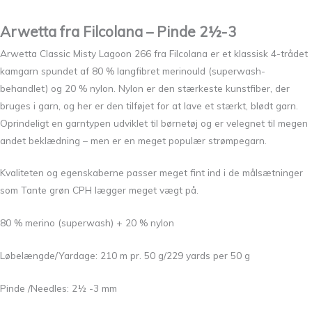
Arwetta fra Filcolana – Pinde 2½-3
Arwetta Classic Misty Lagoon 266 fra Filcolana er et klassisk 4-trådet
kamgarn spundet af 80 % langfibret merinould (superwash-
behandlet) og 20 % nylon. Nylon er den stærkeste kunstfiber, der
bruges i garn, og her er den tilføjet for at lave et stærkt, blødt garn.
Oprindeligt en garntypen udviklet til børnetøj og er velegnet til megen
andet beklædning – men er en meget populær strømpegarn.
Kvaliteten og egenskaberne passer meget fint ind i de målsætninger
som Tante grøn CPH lægger meget vægt på.
80 % merino (superwash) + 20 % nylon
Løbelængde/Yardage: 210 m pr. 50 g/229 yards per 50 g
Pinde /Needles: 2½ -3 mm