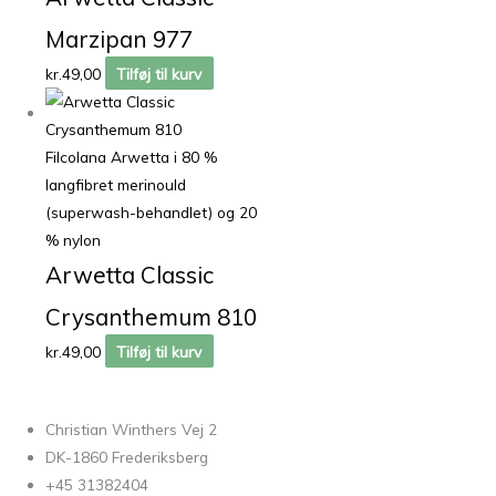
Marzipan 977
kr.
49,00
Tilføj til kurv
Filcolana Arwetta i 80 %
langfibret merinould
(superwash-behandlet) og 20
% nylon
Arwetta Classic
Crysanthemum 810
kr.
49,00
Tilføj til kurv
Christian Winthers Vej 2
DK-1860 Frederiksberg
+45 31382404