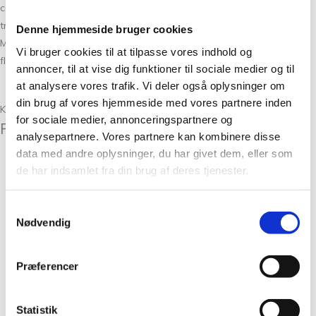
cardigans. Den egner sig specielt godt til flertrådet strik med 2-3
tråde i ens farver eller i flere farver for at skabe dit helt eget look.
Denne hjemmeside bruger cookies
Midnatssol kommer i 15 skønne farver der passer ind i CaMaRoses
Vi bruger cookies til at tilpasse vores indhold og
flotte farveskalaer.
annoncer, til at vise dig funktioner til sociale medier og til
at analysere vores trafik. Vi deler også oplysninger om
Læs mere
din brug af vores hjemmeside med vores partnere inden
Kunder købte også
for sociale medier, annonceringspartnere og
Relaterede varer
analysepartnere. Vores partnere kan kombinere disse
data med andre oplysninger, du har givet dem, eller som
de har indsamlet fra din brug af deres tjenester.
Filcolana Arwetta i 80 %
langfibret merinould
Samtykkevalg
(superwash-behandlet) og 20
Nødvendig
% nylon
Arwetta Classic Ice
Præferencer
Blue 340
Statistik
kr.
49,00
Tilføj til kurv