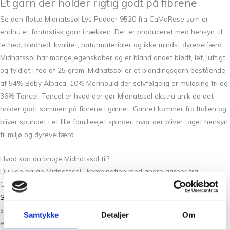
Et garn der holder rigtig godt på fibrene
Se den flotte Midnatssol Lys Pudder 9520 fra CaMaRose som er
endnu et fantastisk garn i rækken. Det er produceret med hensyn til
lethed, blødhed, kvalitet, naturmaterialer og ikke mindst dyrevelfærd.
Midnatssol har mange egenskaber og er bland andet blødt, let, luftigt
og fyldigt i fed af 25 gram. Midnatssol er et blandingsgarn bestående
af 54% Baby Alpaca, 10% Merinould der selvfølgelig er mulesing fri og
36% Tencel. Tencel er hvad der gør Midnatssol ekstra unik da det
holder godt sammen på fibrene i garnet. Garnet kommer fra Italien og
bliver spundet i et lille familieejet spinderi hvor der bliver taget hensyn
til miljø og dyrevelfærd.
Hvad kan du bruge Midnatssol til?
Du kan bruge Midnatssol i kombination med andre garner fra
CaMaRose som følgetråd som for eksempel
Økologisk
Sommeruld
og
Snefnug
. Garnet er rigtig godt til sweatre, cardigans,
sjaler, huer samt baby og børnestrik. Det kan bruges som enkelttråd
Samtykke
Detaljer
Om
eller flere hvis du vil have et mere chunky look til dine sweatre og