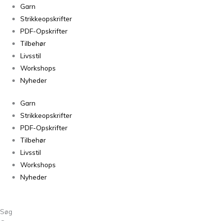
Midnatssol
Garn
Lys
Strikkeopskrifter
Pudder
PDF-Opskrifter
9520
Tilbehør
antal
Livsstil
Workshops
Nyheder
Garn
Strikkeopskrifter
PDF-Opskrifter
Tilbehør
Livsstil
Workshops
Nyheder
Søg