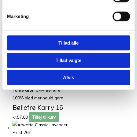
Marketing
Filcolana Arwetta i 80 %
langfibret merinould
(superwash-behandlet) og 20
Tillad alle
% nylon
Arwetta Classic
Tillad valgte
Light Blush 334
kr.
49,00
Tilføj til kurv
Afvis
Tante Grøn CPH Bøllefrø i
100% blød merinould garn
Bøllefrø Karry 16
kr.
57,00
Tilføj til kurv