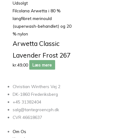
Udsolgt
Filcolana Arwetta i 80 %
langfibret merinould
(superwash-behandlet) og 20
% nylon
Arwetta Classic
Lavender Frost 267
kr.
49,00
Læs mere
Christian Winthers Vej 2
DK-1860 Frederiksberg
+45 31382404
salg@tantegroencph.dk
CVR 46618637
Om Os