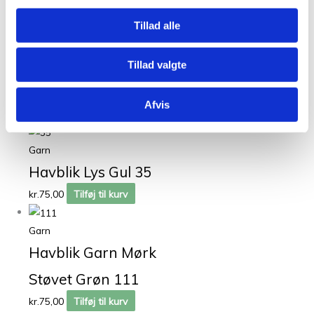
Tillad alle
Garn
Bøllefrø Meleret
Tillad valgte
Mellemgrå 28
Afvis
kr.
57,00
Tilføj til kurv
Garn
Havblik Lys Gul 35
kr.
75,00
Tilføj til kurv
Garn
Havblik Garn Mørk
Støvet Grøn 111
kr.
75,00
Tilføj til kurv