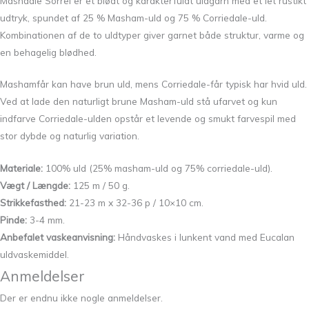
Mashdale Sorrel er et blødt og karakterfuldt uldgarn med et let rustikt
udtryk, spundet af 25 % Masham-uld og 75 % Corriedale-uld.
Kombinationen af de to uldtyper giver garnet både struktur, varme og
en behagelig blødhed.
Mashamfår kan have brun uld, mens Corriedale-får typisk har hvid uld.
Ved at lade den naturligt brune Masham-uld stå ufarvet og kun
indfarve Corriedale-ulden opstår et levende og smukt farvespil med
stor dybde og naturlig variation.
Materiale:
100% uld (25% masham-uld og 75% corriedale-uld).
Vægt / Længde:
125 m / 50 g.
Strikkefasthed:
21-23 m x 32-36 p / 10×10 cm.
Pinde:
3-4 mm.
Anbefalet vaskeanvisning:
Håndvaskes i lunkent vand med Eucalan
uldvaskemiddel.
Anmeldelser
Der er endnu ikke nogle anmeldelser.