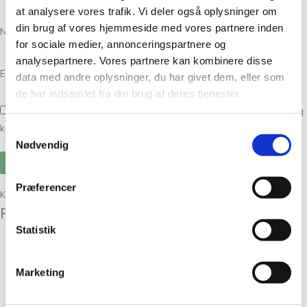
at analysere vores trafik. Vi deler også oplysninger om
din brug af vores hjemmeside med vores partnere inden
Navn
*
for sociale medier, annonceringspartnere og
analysepartnere. Vores partnere kan kombinere disse
E-mail
*
data med andre oplysninger, du har givet dem, eller som
de har indsamlet fra din brug af deres tjenester.
Gem mit navn, mail og websted i denne browser til næste gang jeg
kommenterer.
Samtykkevalg
Nødvendig
Præferencer
Kunder købte også
Relaterede varer
Statistik
Garn
Marketing
Havblik Lys Brun 16
kr.
75,00
Tilføj til kurv