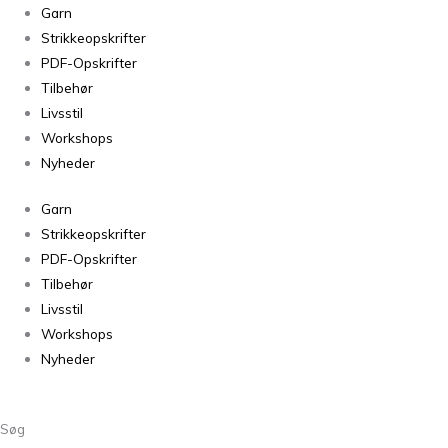
Mashdale
Garn
Sorrel
Strikkeopskrifter
antal
PDF-Opskrifter
Tilbehør
Livsstil
Workshops
Nyheder
Garn
Strikkeopskrifter
PDF-Opskrifter
Tilbehør
Livsstil
Workshops
Nyheder
Søg