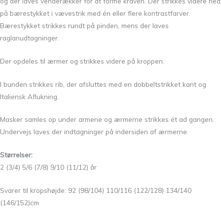
og der laves venderækker for at forme kraven. Der strikkes videre ned
på bærestykket i vævestrik med én eller flere kontrastfarver.
Bærestykket strikkes rundt på pinden, mens der laves
raglanudtagninger.
Der opdeles til ærmer og strikkes videre på kroppen.
I bunden strikkes rib, der afsluttes med en dobbeltstrikket kant og
Italiensk Aflukning.
Masker samles op under armene og ærmerne strikkes ét ad gangen.
Undervejs laves der indtagninger på indersiden af ærmerne.
Størrelser:
2 (3/4) 5/6 (7/8) 9/10 (11/12) år
Svarer til kropshøjde: 92 (98/104) 110/116 (122/128) 134/140
(146/152)cm