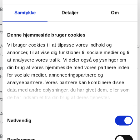
B:
100 (100) 100 (100) 100 (125)g
Samtykke
Detaljer
Om
• Alpaca 2, Isager (250m/50g) og Soft Fine, Isager (150m/25g) –
Én
tråd af hver.
Denne hjemmeside bruger cookies
Vi bruger cookies til at tilpasse vores indhold og
A:
100 (100) 100 (100) 100 (150)g Alpaca 2
og
75 (100) 100 (100) 100
annoncer, til at vise dig funktioner til sociale medier og til
(125)g
Soft Fine
at analysere vores trafik. Vi deler også oplysninger om
din brug af vores hjemmeside med vores partnere inden
B:
50 (50) 50 (50) 50 (100)g
Alpaca 2
og
50 (50) 50 (50) 50 (75)g
Soft
for sociale medier, annonceringspartnere og
Fine
analysepartnere. Vores partnere kan kombinere disse
data med andre oplysninger, du har givet dem, eller som
• Highland, Isager (275m/50g)
og
Silk Mohair, Isager (212m/25g) –
To
de har indsamlet fra din brug af deres tjenester.
tråde Highland og én tråd Silk Mohair.
A:
150 (200) 200 (200) 200 (250)g
Highland
og
50 (50) 50 (50) 50
Samtykkevalg
Nødvendig
(75)g
Silk Mohair
B:
100 (100) 100 (100) 100 (150)g
Highland
og
50 (50) 50 (50) 50
Præferencer