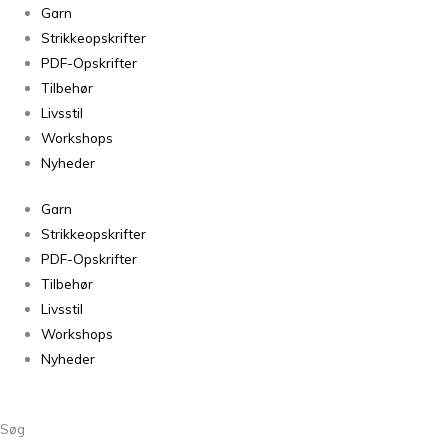
Little
Garn
Tove
Strikkeopskrifter
Sweater
PDF-Opskrifter
antal
Tilbehør
Livsstil
Workshops
Nyheder
Garn
Strikkeopskrifter
PDF-Opskrifter
Tilbehør
Livsstil
Workshops
Nyheder
Søg