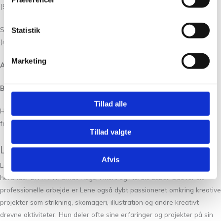
(50)g
Silk Mohair
Silk Mohair tråden kan udskiftes med én tråd Alpaca 1, Isager
Statistik
(400m/50g), beregn:
Marketing
A:
50 (100) 100 (100) 100 (100)g
B:
50 (50) 50 (50) 50 (50)g
Tillad alle
Highland og Alpaca 2 kan udskiftes med hinanden med samme
forbrug.
Tillad valgte
Lidt om Lene Rix
Afvis
Lene Rix er en dansk designer, der leder adskillige børnetøjsmærker,
herunder EN FANT, Small Rags, Fixoni og Nordic Label. Udover sit
professionelle arbejde er Lene også dybt passioneret omkring kreative
projekter som strikning, skomageri, illustration og andre kreativt
drevne aktiviteter. Hun deler ofte sine erfaringer og projekter på sin