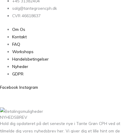
+45 31382404
salg@tantegroencph.dk
CVR 46618637
Om Os
Kontakt
FAQ
Workshops
Handelsbetingelser
Nyheder
GDPR
Facebook
Instagram
NYHEDSBREV
Hold dig opdateret på det seneste nye i Tante Grøn CPH ved at
tilmelde dig vores nyhedsbrev her. Vi giver dig et lille hint om de